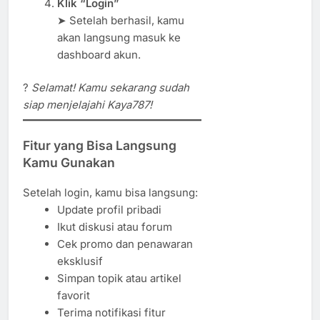
Klik “Login”
➤ Setelah berhasil, kamu
akan langsung masuk ke
dashboard akun.
?
Selamat! Kamu sekarang sudah
siap menjelajahi Kaya787!
Fitur yang Bisa Langsung
Kamu Gunakan
Setelah login, kamu bisa langsung:
Update profil pribadi
Ikut diskusi atau forum
Cek promo dan penawaran
eksklusif
Simpan topik atau artikel
favorit
Terima notifikasi fitur