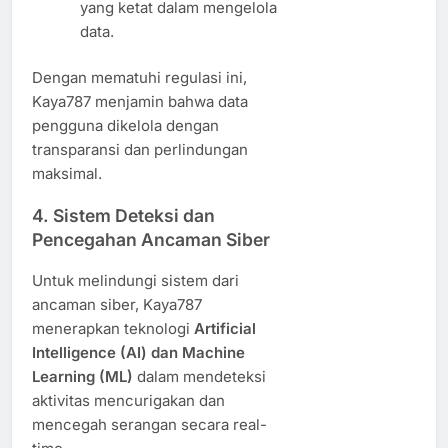
yang ketat dalam mengelola
data.
Dengan mematuhi regulasi ini,
Kaya787 menjamin bahwa data
pengguna dikelola dengan
transparansi dan perlindungan
maksimal.
4. Sistem Deteksi dan
Pencegahan Ancaman Siber
Untuk melindungi sistem dari
ancaman siber, Kaya787
menerapkan teknologi
Artificial
Intelligence (AI) dan Machine
Learning (ML)
dalam mendeteksi
aktivitas mencurigakan dan
mencegah serangan secara real-