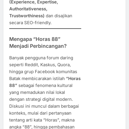
(Experience, Expertise,
Authoritativeness,
Trustworthiness)
dan disajikan
secara SEO-friendly.
Mengapa “Horas 88”
Menjadi Perbincangan?
Banyak pengguna forum daring
seperti Reddit, Kaskus, Quora,
hingga grup Facebook komunitas
Batak membicarakan istilah
“Horas
88”
sebagai fenomena kultural
yang memadukan nilai lokal
dengan strategi digital modern.
Diskusi ini muncul dalam berbagai
konteks, mulai dari pertanyaan
tentang arti kata “Horas”, makna
angka “88”, hingga pembahasan