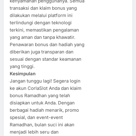
kenyamanan penggunanya. Semua
transaksi dan klaim bonus yang
dilakukan melalui platform ini
terlindungi dengan teknologi
terkini, memastikan pengalaman
yang aman dan tanpa khawatir.
Penawaran bonus dan hadiah yang
diberikan juga transparan dan
sesuai dengan standar keamanan
yang tinggi.
Kesimpulan
Jangan tunggu lagi! Segera login
ke akun CorlaSlot Anda dan klaim
bonus Ramadhan yang telah
disiapkan untuk Anda. Dengan
berbagai hadiah menarik, promo
spesial, dan event-event
Ramadhan, bulan suci ini akan
menjadi lebih seru dan