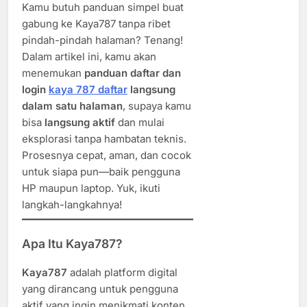
Kamu butuh panduan simpel buat
gabung ke Kaya787 tanpa ribet
pindah-pindah halaman? Tenang!
Dalam artikel ini, kamu akan
menemukan
panduan daftar dan
login
kaya 787 daftar
langsung
dalam satu halaman
, supaya kamu
bisa
langsung aktif
dan mulai
eksplorasi tanpa hambatan teknis.
Prosesnya cepat, aman, dan cocok
untuk siapa pun—baik pengguna
HP maupun laptop. Yuk, ikuti
langkah-langkahnya!
Apa Itu Kaya787?
Kaya787
adalah platform digital
yang dirancang untuk pengguna
aktif yang ingin menikmati konten