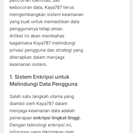
pencurian identitas, dan
kebocoran data, Kaya787 terus
mengembangkan sistem keamanan
yang kuat untuk memastikan data
penggunanya tetap aman.
Artikel ini akan membahas
bagaimana Kaya787 melindungi
privasi pengguna dan strategi yang
diterapkan dalam menjaga
keamanan sistem.
1. Sistem Enkripsi untuk
Melindungi Data Pengguna
Salah satu langkah utama yang
diambil oleh Kaya787 dalam
menjaga keamanan data adalah
penerapan
enkripsi tingkat tinggi
.
Dengan teknologi enkripsi ini,
informasi yang dikirimkan oleh