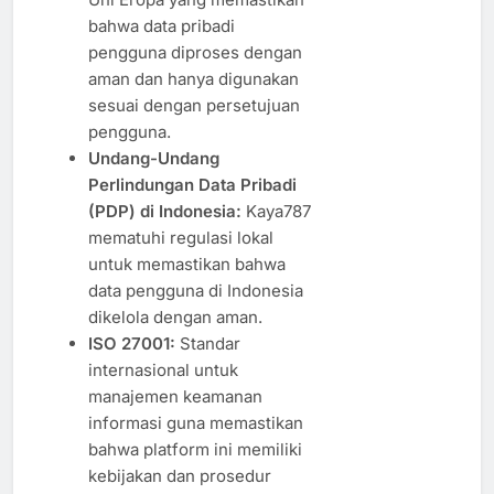
bahwa data pribadi
pengguna diproses dengan
aman dan hanya digunakan
sesuai dengan persetujuan
pengguna.
Undang-Undang
Perlindungan Data Pribadi
(PDP) di Indonesia:
Kaya787
mematuhi regulasi lokal
untuk memastikan bahwa
data pengguna di Indonesia
dikelola dengan aman.
ISO 27001:
Standar
internasional untuk
manajemen keamanan
informasi guna memastikan
bahwa platform ini memiliki
kebijakan dan prosedur