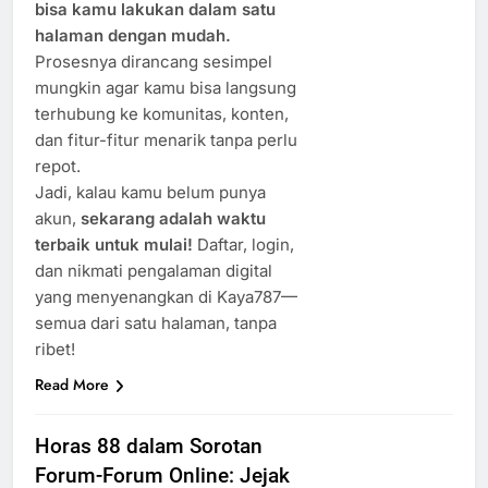
bisa kamu lakukan dalam satu
halaman dengan mudah.
Prosesnya dirancang sesimpel
mungkin agar kamu bisa langsung
terhubung ke komunitas, konten,
dan fitur-fitur menarik tanpa perlu
repot.
Jadi, kalau kamu belum punya
akun,
sekarang adalah waktu
terbaik untuk mulai!
Daftar, login,
dan nikmati pengalaman digital
yang menyenangkan di Kaya787—
semua dari satu halaman, tanpa
ribet!
Read More
Horas 88 dalam Sorotan
Forum-Forum Online: Jejak