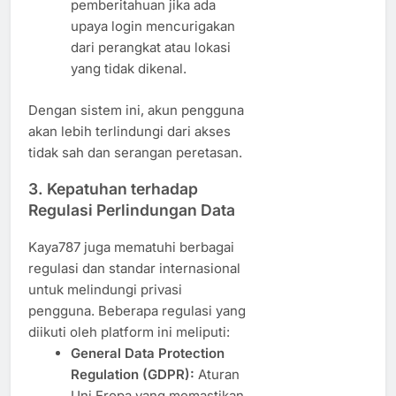
pemberitahuan jika ada
upaya login mencurigakan
dari perangkat atau lokasi
yang tidak dikenal.
Dengan sistem ini, akun pengguna
akan lebih terlindungi dari akses
tidak sah dan serangan peretasan.
3. Kepatuhan terhadap
Regulasi Perlindungan Data
Kaya787 juga mematuhi berbagai
regulasi dan standar internasional
untuk melindungi privasi
pengguna. Beberapa regulasi yang
diikuti oleh platform ini meliputi:
General Data Protection
Regulation (GDPR):
Aturan
Uni Eropa yang memastikan