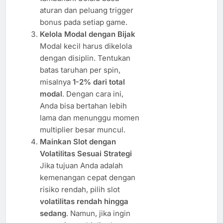
aturan dan peluang trigger
bonus pada setiap game.
Kelola Modal dengan Bijak
Modal kecil harus dikelola
dengan disiplin. Tentukan
batas taruhan per spin,
misalnya
1-2% dari total
modal
. Dengan cara ini,
Anda bisa bertahan lebih
lama dan menunggu momen
multiplier besar muncul.
Mainkan Slot dengan
Volatilitas Sesuai Strategi
Jika tujuan Anda adalah
kemenangan cepat dengan
risiko rendah, pilih slot
volatilitas rendah hingga
sedang
. Namun, jika ingin