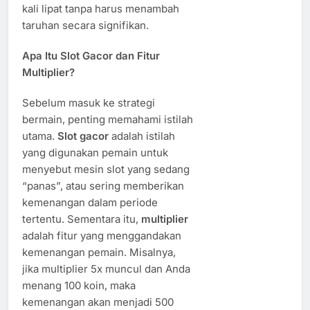
kali lipat tanpa harus menambah
taruhan secara signifikan.
Apa Itu Slot Gacor dan Fitur
Multiplier?
Sebelum masuk ke strategi
bermain, penting memahami istilah
utama.
Slot gacor
adalah istilah
yang digunakan pemain untuk
menyebut mesin slot yang sedang
“panas”, atau sering memberikan
kemenangan dalam periode
tertentu. Sementara itu,
multiplier
adalah fitur yang menggandakan
kemenangan pemain. Misalnya,
jika multiplier 5x muncul dan Anda
menang 100 koin, maka
kemenangan akan menjadi 500