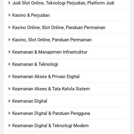
Judi Slot Online, Teknologi Perjudian, Platform Judi
Kasino & Perjudian
Kasino Online, Slot Online, Panduan Permainan
Kasino, Slot Online, Panduan Permainan
Keamanan & Manajemen Infrastruktur
Keamanan & Teknologi
Keamanan Akses & Privasi Digital
Keamanan Akses & Tata Kelola Sistem
Keamanan Digital
Keamanan Digital & Panduan Pengguna
Keamanan Digital & Teknologi Modern