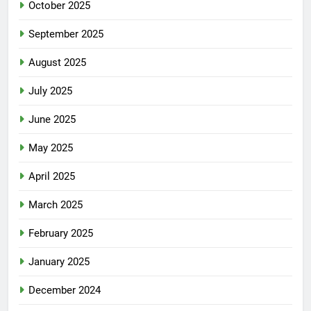
October 2025
September 2025
August 2025
July 2025
June 2025
May 2025
April 2025
March 2025
February 2025
January 2025
December 2024