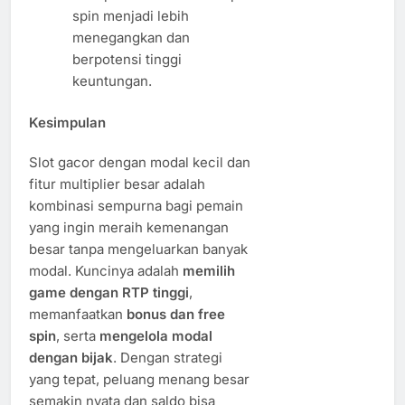
spin menjadi lebih
menegangkan dan
berpotensi tinggi
keuntungan.
Kesimpulan
Slot gacor dengan modal kecil dan
fitur multiplier besar adalah
kombinasi sempurna bagi pemain
yang ingin meraih kemenangan
besar tanpa mengeluarkan banyak
modal. Kuncinya adalah
memilih
game dengan RTP tinggi
,
memanfaatkan
bonus dan free
spin
, serta
mengelola modal
dengan bijak
. Dengan strategi
yang tepat, peluang menang besar
semakin nyata dan saldo bisa