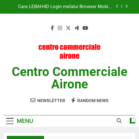
Skip
Cara Login KAYA787 Menggunakan Browser di
to
Perangkat Mobile
content
Cara Mengatasi Formulir KAYA787 Login yang
Tidak Dapat Diisi secara Sistematis
Cara EDWINSLOT Login melalui Smartphone
dengan Mudah, Aman, dan Lebih Terarah
Cara LEBAH4D Login melalui Browser Mobile
secara Praktis
Cara Login KAYA787 Menggunakan Browser di
Perangkat Mobile
Centro Commerciale
Cara Mengatasi Formulir KAYA787 Login yang
Airone
Tidak Dapat Diisi secara Sistematis
NEWSLETTER
RANDOM NEWS
MENU