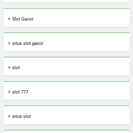
Slot Gacor
situs slot gacor
slot
slot 777
situs slot