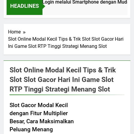
ra EDWINSLOT Login melalui Smartphone dengan Mudah, Ama
HEADLINES
Weeks Ago
Home
Slot Online Modal Kecil Tips & Trik Slot Slot Gacor Hari
Ini Game Slot RTP Tinggi Strategi Menang Slot
Slot Online Modal Kecil Tips & Trik
Slot Slot Gacor Hari Ini Game Slot
RTP Tinggi Strategi Menang Slot
Slot Gacor Modal Kecil
dengan Fitur Multiplier
Besar, Cara Maksimalkan
Peluang Menang