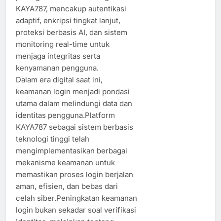
KAYA787, mencakup autentikasi
adaptif, enkripsi tingkat lanjut,
proteksi berbasis AI, dan sistem
monitoring real-time untuk
menjaga integritas serta
kenyamanan pengguna.
Dalam era digital saat ini,
keamanan login menjadi pondasi
utama dalam melindungi data dan
identitas pengguna.Platform
KAYA787 sebagai sistem berbasis
teknologi tinggi telah
mengimplementasikan berbagai
mekanisme keamanan untuk
memastikan proses login berjalan
aman, efisien, dan bebas dari
celah siber.Peningkatan keamanan
login bukan sekadar soal verifikasi