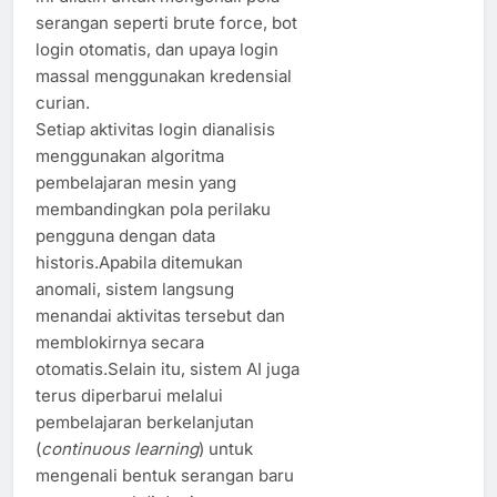
serangan seperti brute force, bot
login otomatis, dan upaya login
massal menggunakan kredensial
curian.
Setiap aktivitas login dianalisis
menggunakan algoritma
pembelajaran mesin yang
membandingkan pola perilaku
pengguna dengan data
historis.Apabila ditemukan
anomali, sistem langsung
menandai aktivitas tersebut dan
memblokirnya secara
otomatis.Selain itu, sistem AI juga
terus diperbarui melalui
pembelajaran berkelanjutan
(
continuous learning
) untuk
mengenali bentuk serangan baru