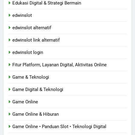
Edukasi Digital & Strategi Bermain
edwinslot
edwinslot alternatif
edwinslot link alternatif
edwinslot login
Fitur Platform, Layanan Digital, Aktivitas Online
Game & Teknologi
Game Digital & Teknologi
Game Online
Game Online & Hiburan
Game Online • Panduan Slot • Teknologi Digital