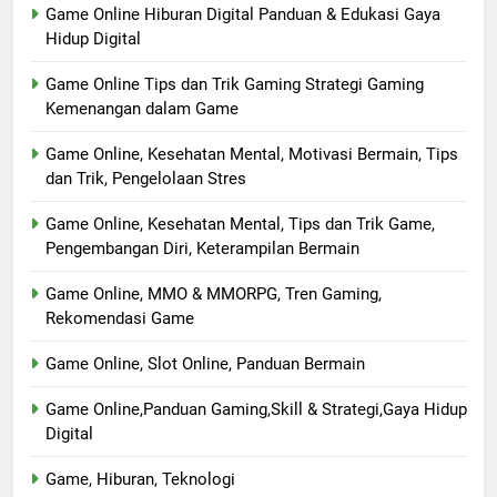
Game Online Hiburan Digital Panduan & Edukasi Gaya
Hidup Digital
Game Online Tips dan Trik Gaming Strategi Gaming
Kemenangan dalam Game
Game Online, Kesehatan Mental, Motivasi Bermain, Tips
dan Trik, Pengelolaan Stres
Game Online, Kesehatan Mental, Tips dan Trik Game,
Pengembangan Diri, Keterampilan Bermain
Game Online, MMO & MMORPG, Tren Gaming,
Rekomendasi Game
Game Online, Slot Online, Panduan Bermain
Game Online,Panduan Gaming,Skill & Strategi,Gaya Hidup
Digital
Game, Hiburan, Teknologi