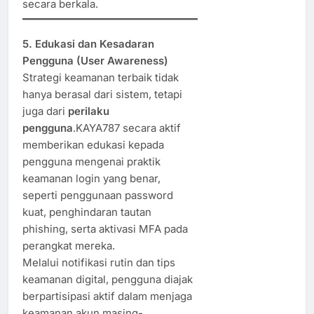
secara berkala.
5. Edukasi dan Kesadaran
Pengguna (User Awareness)
Strategi keamanan terbaik tidak
hanya berasal dari sistem, tetapi
juga dari
perilaku
pengguna
.KAYA787 secara aktif
memberikan edukasi kepada
pengguna mengenai praktik
keamanan login yang benar,
seperti penggunaan password
kuat, penghindaran tautan
phishing, serta aktivasi MFA pada
perangkat mereka.
Melalui notifikasi rutin dan tips
keamanan digital, pengguna diajak
berpartisipasi aktif dalam menjaga
keamanan akun masing-