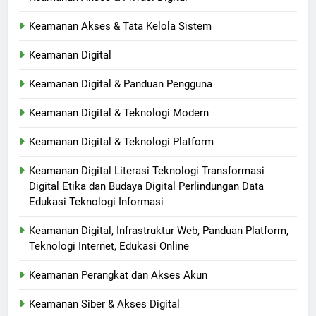
Keamanan Akses & Tata Kelola Sistem
Keamanan Digital
Keamanan Digital & Panduan Pengguna
Keamanan Digital & Teknologi Modern
Keamanan Digital & Teknologi Platform
Keamanan Digital Literasi Teknologi Transformasi
Digital Etika dan Budaya Digital Perlindungan Data
Edukasi Teknologi Informasi
Keamanan Digital, Infrastruktur Web, Panduan Platform,
Teknologi Internet, Edukasi Online
Keamanan Perangkat dan Akses Akun
Keamanan Siber & Akses Digital