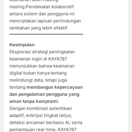
masing.Pendekatan kolaboratif
antara sistem dan pengguna ini
menciptakan lapisan perlindungan
tambahan yang lebih efektif.
Kesimpulan
Eksplorasi strategi peningkatan
keamanan login di KAYA787
menunjukkan bahwa keamanan
digital bukan hanya tentang
melindungi data, tetapi juga
tentang
membangun kepercayaan
dan pengalaman pengguna yang
aman tanpa kompromi
.
Dengan kombinasi autentikasi
adaptif, enkripsi tingkat lanjut,
deteksi ancaman berbasis AI, serta
pemantauan real-time, KAYA787