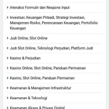
Interaksi Formulir dan Respons Input
Investasi, Keuangan Pribadi, Strategi Investasi,
Manajemen Risiko, Perencanaan Keuangan, Portofolio
Keuangan
Judi Online, Slot Online
Judi Slot Online, Teknologi Perjudian, Platform Judi
Kasino & Perjudian
Kasino Online, Slot Online, Panduan Permainan
Kasino, Slot Online, Panduan Permainan
Keamanan & Manajemen Infrastruktur
Keamanan & Teknologi
Keamanan Akses & Privasi Digital