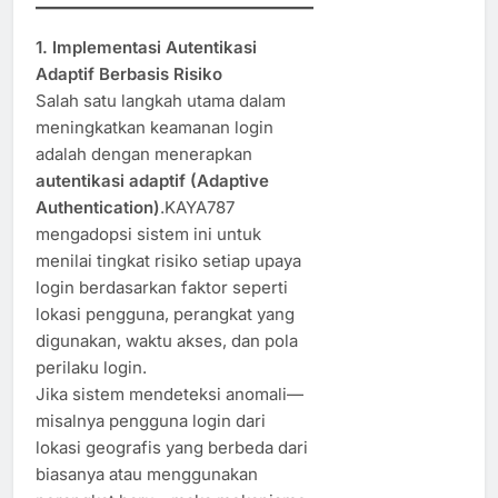
1. Implementasi Autentikasi
Adaptif Berbasis Risiko
Salah satu langkah utama dalam
meningkatkan keamanan login
adalah dengan menerapkan
autentikasi adaptif (Adaptive
Authentication)
.KAYA787
mengadopsi sistem ini untuk
menilai tingkat risiko setiap upaya
login berdasarkan faktor seperti
lokasi pengguna, perangkat yang
digunakan, waktu akses, dan pola
perilaku login.
Jika sistem mendeteksi anomali—
misalnya pengguna login dari
lokasi geografis yang berbeda dari
biasanya atau menggunakan