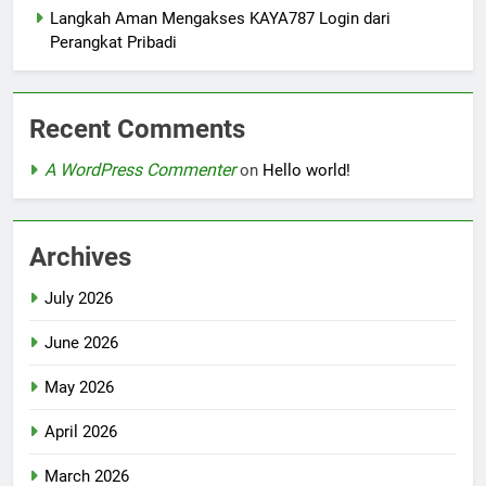
Langkah Aman Mengakses KAYA787 Login dari
Perangkat Pribadi
Recent Comments
A WordPress Commenter
on
Hello world!
Archives
July 2026
June 2026
May 2026
April 2026
March 2026