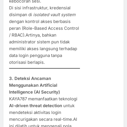
kebocoran sesi.
Di sisi infrastruktur, kredensial
disimpan di
isolated vault system
dengan kontrol akses berbasis
peran (Role-Based Access Control
/ RBAC).Artinya, bahkan
administrator sistem pun tidak
memiliki akses langsung terhadap
data login pengguna tanpa
otorisasi berlapis.
3. Deteksi Ancaman
Menggunakan Artificial
Intelligence (AI Security)
KAYA787 memanfaatkan teknologi
AI-driven threat detection
untuk
mendeteksi aktivitas login
mencurigakan secara real-time.AI
ini dilatih untuk mengenali pola