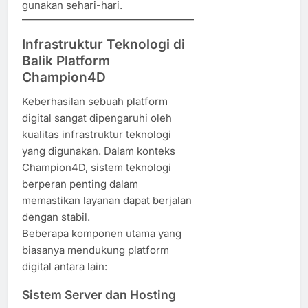
gunakan sehari-hari.
Infrastruktur Teknologi di
Balik Platform
Champion4D
Keberhasilan sebuah platform
digital sangat dipengaruhi oleh
kualitas infrastruktur teknologi
yang digunakan. Dalam konteks
Champion4D, sistem teknologi
berperan penting dalam
memastikan layanan dapat berjalan
dengan stabil.
Beberapa komponen utama yang
biasanya mendukung platform
digital antara lain:
Sistem Server dan Hosting