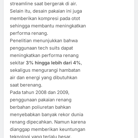
streamline saat bergerak di air.
Selain itu, desain pakaian ini juga
memberikan kompresi pada otot
sehingga membantu meningkatkan
performa renang.
Penelitian menunjukkan bahwa
penggunaan tech suits dapat
meningkatkan performa renang
sekitar
3% hingga lebih dari 4%
,
sekaligus mengurangi hambatan
air dan energi yang dibutuhkan
saat berenang.
Pada tahun 2008 dan 2009,
penggunaan pakaian renang
berbahan poliuretan bahkan
menyebabkan banyak rekor dunia
renang dipecahkan. Namun karena
dianggap memberikan keuntungan
teknologi yang terlalu besar,