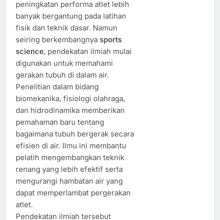
peningkatan performa atlet lebih
banyak bergantung pada latihan
fisik dan teknik dasar. Namun
seiring berkembangnya
sports
science
, pendekatan ilmiah mulai
digunakan untuk memahami
gerakan tubuh di dalam air.
Penelitian dalam bidang
biomekanika, fisiologi olahraga,
dan hidrodinamika memberikan
pemahaman baru tentang
bagaimana tubuh bergerak secara
efisien di air. Ilmu ini membantu
pelatih mengembangkan teknik
renang yang lebih efektif serta
mengurangi hambatan air yang
dapat memperlambat pergerakan
atlet.
Pendekatan ilmiah tersebut