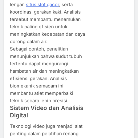
lengan
situs slot gacor
, serta
koordinasi gerakan kaki. Analisis
tersebut membantu menemukan
teknik paling efisien untuk
meningkatkan kecepatan dan daya
dorong dalam air.
Sebagai contoh, penelitian
menunjukkan bahwa sudut tubuh
tertentu dapat mengurangi
hambatan air dan meningkatkan
efisiensi gerakan. Analisis
biomekanik semacam ini
membantu atlet memperbaiki
teknik secara lebih presisi.
Sistem Video dan Analisis
Digital
Teknologi video juga menjadi alat
penting dalam pelatihan renang