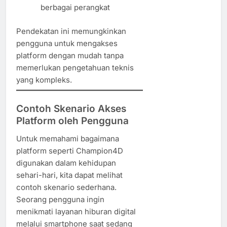
berbagai perangkat
Pendekatan ini memungkinkan
pengguna untuk mengakses
platform dengan mudah tanpa
memerlukan pengetahuan teknis
yang kompleks.
Contoh Skenario Akses
Platform oleh Pengguna
Untuk memahami bagaimana
platform seperti Champion4D
digunakan dalam kehidupan
sehari-hari, kita dapat melihat
contoh skenario sederhana.
Seorang pengguna ingin
menikmati layanan hiburan digital
melalui smartphone saat sedang