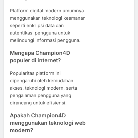
Platform digital modern umumnya
menggunakan teknologi keamanan
seperti enkripsi data dan
autentikasi pengguna untuk
melindungi informasi pengguna.
Mengapa Champion4D
populer di internet?
Popularitas platform ini
dipengaruhi oleh kemudahan
akses, teknologi modern, serta
pengalaman pengguna yang
dirancang untuk efisiensi.
Apakah Champion4D
menggunakan teknologi web
modern?