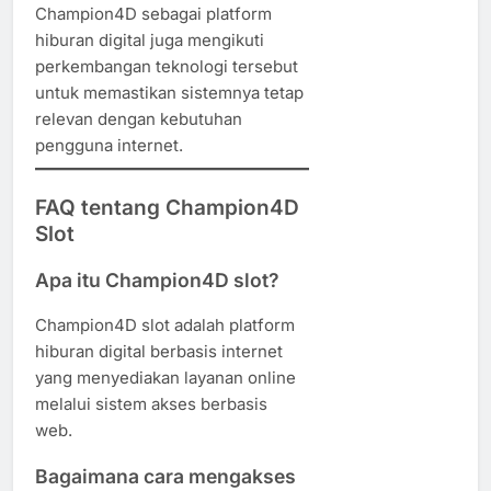
Champion4D sebagai platform
hiburan digital juga mengikuti
perkembangan teknologi tersebut
untuk memastikan sistemnya tetap
relevan dengan kebutuhan
pengguna internet.
FAQ tentang Champion4D
Slot
Apa itu Champion4D slot?
Champion4D slot adalah platform
hiburan digital berbasis internet
yang menyediakan layanan online
melalui sistem akses berbasis
web.
Bagaimana cara mengakses