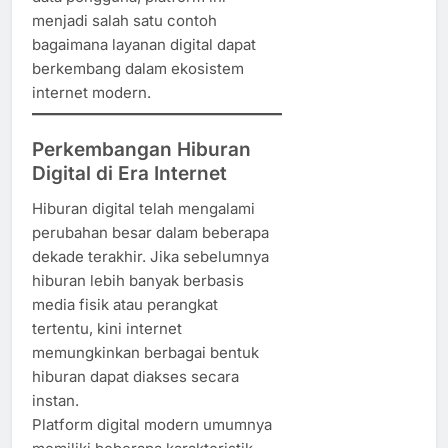
menjadi salah satu contoh
bagaimana layanan digital dapat
berkembang dalam ekosistem
internet modern.
Perkembangan Hiburan
Digital di Era Internet
Hiburan digital telah mengalami
perubahan besar dalam beberapa
dekade terakhir. Jika sebelumnya
hiburan lebih banyak berbasis
media fisik atau perangkat
tertentu, kini internet
memungkinkan berbagai bentuk
hiburan dapat diakses secara
instan.
Platform digital modern umumnya