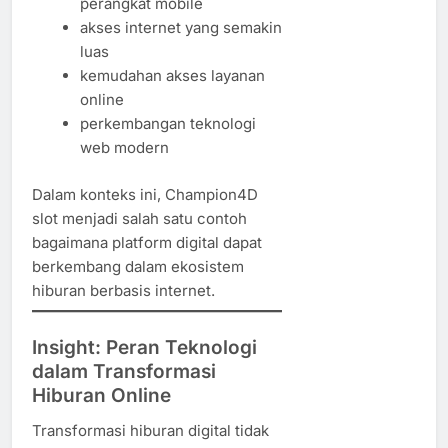
perangkat mobile
akses internet yang semakin
luas
kemudahan akses layanan
online
perkembangan teknologi
web modern
Dalam konteks ini, Champion4D
slot menjadi salah satu contoh
bagaimana platform digital dapat
berkembang dalam ekosistem
hiburan berbasis internet.
Insight: Peran Teknologi
dalam Transformasi
Hiburan Online
Transformasi hiburan digital tidak