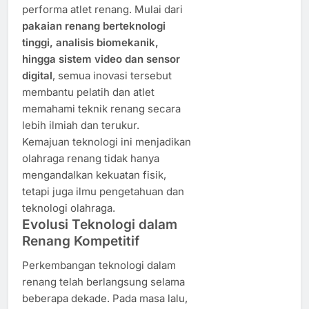
performa atlet renang. Mulai dari
pakaian renang berteknologi
tinggi, analisis biomekanik,
hingga sistem video dan sensor
digital
, semua inovasi tersebut
membantu pelatih dan atlet
memahami teknik renang secara
lebih ilmiah dan terukur.
Kemajuan teknologi ini menjadikan
olahraga renang tidak hanya
mengandalkan kekuatan fisik,
tetapi juga ilmu pengetahuan dan
teknologi olahraga.
Evolusi Teknologi dalam
Renang Kompetitif
Perkembangan teknologi dalam
renang telah berlangsung selama
beberapa dekade. Pada masa lalu,