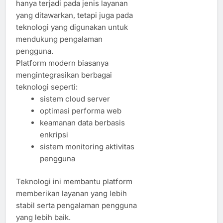
hanya terjadi pada jenis layanan
yang ditawarkan, tetapi juga pada
teknologi yang digunakan untuk
mendukung pengalaman
pengguna.
Platform modern biasanya
mengintegrasikan berbagai
teknologi seperti:
sistem cloud server
optimasi performa web
keamanan data berbasis
enkripsi
sistem monitoring aktivitas
pengguna
Teknologi ini membantu platform
memberikan layanan yang lebih
stabil serta pengalaman pengguna
yang lebih baik.