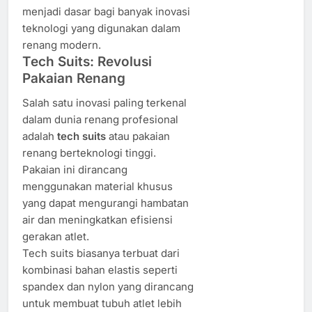
menjadi dasar bagi banyak inovasi
teknologi yang digunakan dalam
renang modern.
Tech Suits: Revolusi
Pakaian Renang
Salah satu inovasi paling terkenal
dalam dunia renang profesional
adalah
tech suits
atau pakaian
renang berteknologi tinggi.
Pakaian ini dirancang
menggunakan material khusus
yang dapat mengurangi hambatan
air dan meningkatkan efisiensi
gerakan atlet.
Tech suits biasanya terbuat dari
kombinasi bahan elastis seperti
spandex dan nylon yang dirancang
untuk membuat tubuh atlet lebih