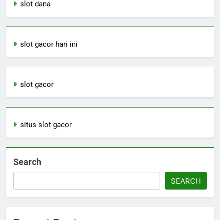
slot dana
slot gacor hari ini
slot gacor
situs slot gacor
Search
SEARCH