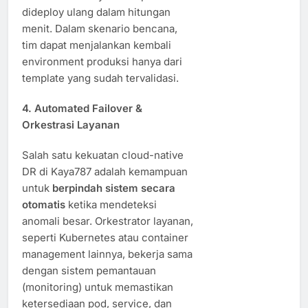
dideploy ulang dalam hitungan
menit. Dalam skenario bencana,
tim dapat menjalankan kembali
environment produksi hanya dari
template yang sudah tervalidasi.
4.
Automated Failover &
Orkestrasi Layanan
Salah satu kekuatan cloud-native
DR di Kaya787 adalah kemampuan
untuk
berpindah sistem secara
otomatis
ketika mendeteksi
anomali besar. Orkestrator layanan,
seperti Kubernetes atau container
management lainnya, bekerja sama
dengan sistem pemantauan
(monitoring) untuk memastikan
ketersediaan pod, service, dan