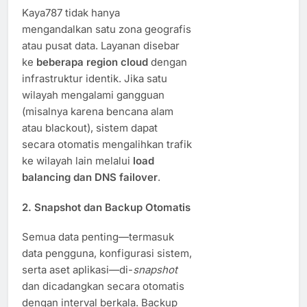
Kaya787 tidak hanya
mengandalkan satu zona geografis
atau pusat data. Layanan disebar
ke
beberapa region cloud
dengan
infrastruktur identik. Jika satu
wilayah mengalami gangguan
(misalnya karena bencana alam
atau blackout), sistem dapat
secara otomatis mengalihkan trafik
ke wilayah lain melalui
load
balancing dan DNS failover
.
2.
Snapshot dan Backup Otomatis
Semua data penting—termasuk
data pengguna, konfigurasi sistem,
serta aset aplikasi—di-
snapshot
dan dicadangkan secara otomatis
dengan interval berkala. Backup