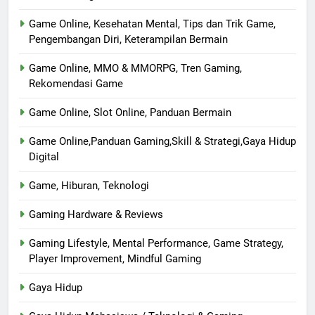
Game Online, Kesehatan Mental, Tips dan Trik Game,
Pengembangan Diri, Keterampilan Bermain
Game Online, MMO & MMORPG, Tren Gaming,
Rekomendasi Game
Game Online, Slot Online, Panduan Bermain
Game Online,Panduan Gaming,Skill & Strategi,Gaya Hidup
Digital
Game, Hiburan, Teknologi
Gaming Hardware & Reviews
Gaming Lifestyle, Mental Performance, Game Strategy,
Player Improvement, Mindful Gaming
Gaya Hidup