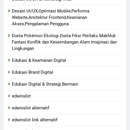
Desain UI/UX,Optimasi Mobile,Performa
Website,Arsitektur Frontend,Keamanan
Akses,Pengalaman Pengguna
Dunia Pokémon Ekologi Dunia Fiksi Perilaku Makhluk
Fantasi Konflik dan Keseimbangan Alam Imajinasi dan
Lingkungan
Edukasi & Keamanan Digital
Edukasi Brand Digital
Edukasi Digital & Strategi Bermain
edwinslot
edwinslot alternatif
edwinslot link alternatif