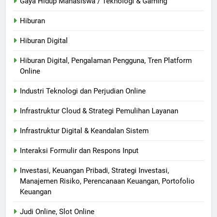
Gaya Hidup Mahasiswa / Teknologi & Gaming
Hiburan
Hiburan Digital
Hiburan Digital, Pengalaman Pengguna, Tren Platform
Online
Industri Teknologi dan Perjudian Online
Infrastruktur Cloud & Strategi Pemulihan Layanan
Infrastruktur Digital & Keandalan Sistem
Interaksi Formulir dan Respons Input
Investasi, Keuangan Pribadi, Strategi Investasi,
Manajemen Risiko, Perencanaan Keuangan, Portofolio
Keuangan
Judi Online, Slot Online