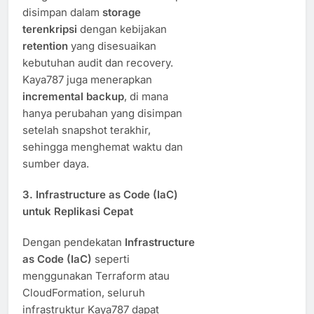
disimpan dalam
storage
terenkripsi
dengan kebijakan
retention
yang disesuaikan
kebutuhan audit dan recovery.
Kaya787 juga menerapkan
incremental backup
, di mana
hanya perubahan yang disimpan
setelah snapshot terakhir,
sehingga menghemat waktu dan
sumber daya.
3.
Infrastructure as Code (IaC)
untuk Replikasi Cepat
Dengan pendekatan
Infrastructure
as Code (IaC)
seperti
menggunakan Terraform atau
CloudFormation, seluruh
infrastruktur Kaya787 dapat