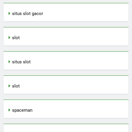
situs slot gacor
slot
situs slot
slot
spaceman