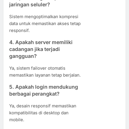
jaringan seluler?
Sistem mengoptimalkan kompresi
data untuk memastikan akses tetap
responsif.
4. Apakah server memiliki
cadangan jika terjadi
gangguan?
Ya, sistem failover otomatis
memastikan layanan tetap berjalan.
5. Apakah login mendukung
berbagai perangkat?
Ya, desain responsif memastikan
kompatibilitas di desktop dan
mobile.