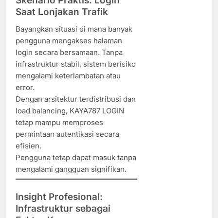
Skenario Praktis: Login
Saat Lonjakan Trafik
Bayangkan situasi di mana banyak
pengguna mengakses halaman
login secara bersamaan. Tanpa
infrastruktur stabil, sistem berisiko
mengalami keterlambatan atau
error.
Dengan arsitektur terdistribusi dan
load balancing, KAYA787 LOGIN
tetap mampu memproses
permintaan autentikasi secara
efisien.
Pengguna tetap dapat masuk tanpa
mengalami gangguan signifikan.
Insight Profesional:
Infrastruktur sebagai