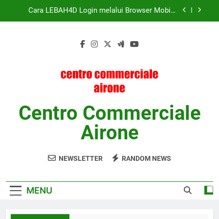
Skip
Cara Login KAYA787 Menggunakan Browser di
to
Perangkat Mobile
content
Cara Mengatasi Formulir KAYA787 Login yang
Tidak Dapat Diisi secara Sistematis
Cara EDWINSLOT Login melalui Smartphone
dengan Mudah, Aman, dan Lebih Terarah
Cara LEBAH4D Login melalui Browser Mobile
secara Praktis
Cara Login KAYA787 Menggunakan Browser di
Perangkat Mobile
Centro Commerciale
Cara Mengatasi Formulir KAYA787 Login yang
Airone
Tidak Dapat Diisi secara Sistematis
NEWSLETTER
RANDOM NEWS
MENU