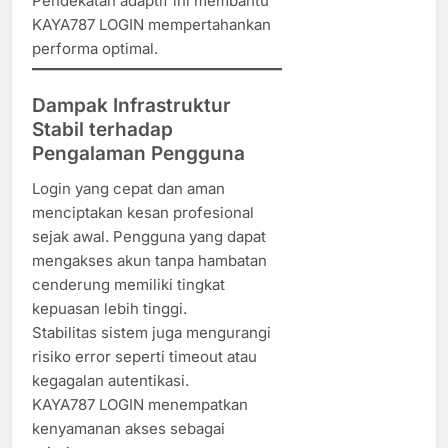
Pendekatan adaptif ini membantu
KAYA787 LOGIN mempertahankan
performa optimal.
Dampak Infrastruktur
Stabil terhadap
Pengalaman Pengguna
Login yang cepat dan aman
menciptakan kesan profesional
sejak awal. Pengguna yang dapat
mengakses akun tanpa hambatan
cenderung memiliki tingkat
kepuasan lebih tinggi.
Stabilitas sistem juga mengurangi
risiko error seperti timeout atau
kegagalan autentikasi.
KAYA787 LOGIN menempatkan
kenyamanan akses sebagai