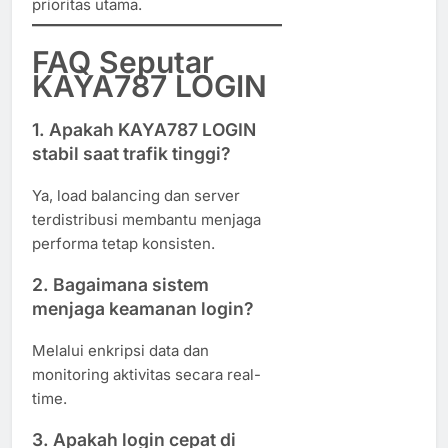
prioritas utama.
FAQ Seputar
KAYA787 LOGIN
1. Apakah KAYA787 LOGIN
stabil saat trafik tinggi?
Ya, load balancing dan server
terdistribusi membantu menjaga
performa tetap konsisten.
2. Bagaimana sistem
menjaga keamanan login?
Melalui enkripsi data dan
monitoring aktivitas secara real-
time.
3. Apakah login cepat di