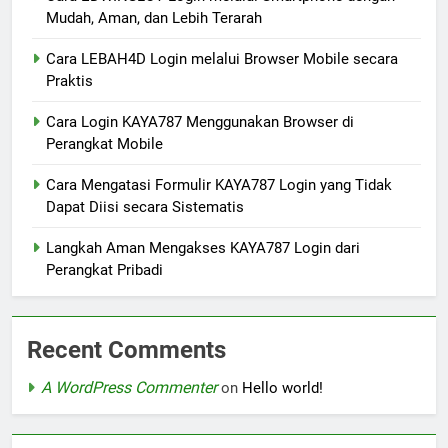
Mudah, Aman, dan Lebih Terarah
Cara LEBAH4D Login melalui Browser Mobile secara
Praktis
Cara Login KAYA787 Menggunakan Browser di
Perangkat Mobile
Cara Mengatasi Formulir KAYA787 Login yang Tidak
Dapat Diisi secara Sistematis
Langkah Aman Mengakses KAYA787 Login dari
Perangkat Pribadi
Recent Comments
A WordPress Commenter
on
Hello world!