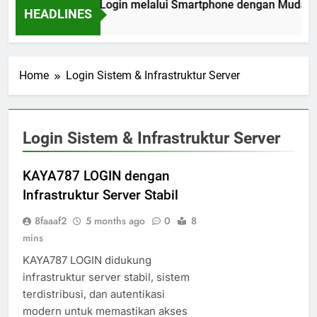
ara EDWINSLOT Login melalui Smartphone dengan Mudah, Am
HEADLINES
 Weeks Ago
Home
Login Sistem & Infrastruktur Server
Login Sistem & Infrastruktur Server
KAYA787 LOGIN dengan
Infrastruktur Server Stabil
8faaaf2
5 months ago
0
8
mins
KAYA787 LOGIN didukung
infrastruktur server stabil, sistem
terdistribusi, dan autentikasi
modern untuk memastikan akses