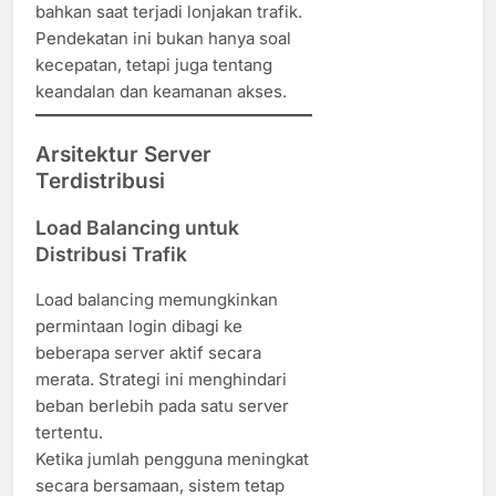
bahkan saat terjadi lonjakan trafik.
Pendekatan ini bukan hanya soal
kecepatan, tetapi juga tentang
keandalan dan keamanan akses.
Arsitektur Server
Terdistribusi
Load Balancing untuk
Distribusi Trafik
Load balancing memungkinkan
permintaan login dibagi ke
beberapa server aktif secara
merata. Strategi ini menghindari
beban berlebih pada satu server
tertentu.
Ketika jumlah pengguna meningkat
secara bersamaan, sistem tetap