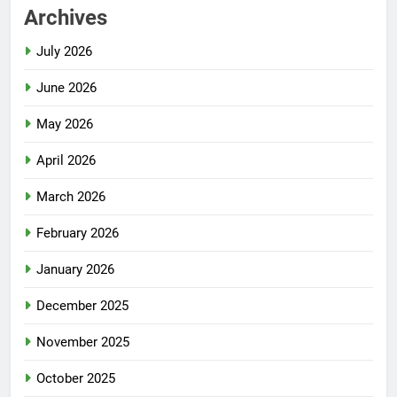
Archives
July 2026
June 2026
May 2026
April 2026
March 2026
February 2026
January 2026
December 2025
November 2025
October 2025