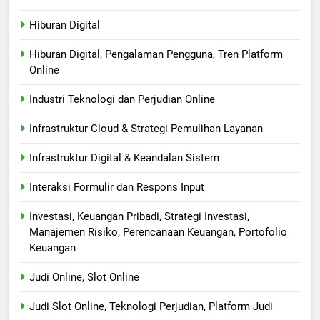
Hiburan Digital
Hiburan Digital, Pengalaman Pengguna, Tren Platform
Online
Industri Teknologi dan Perjudian Online
Infrastruktur Cloud & Strategi Pemulihan Layanan
Infrastruktur Digital & Keandalan Sistem
Interaksi Formulir dan Respons Input
Investasi, Keuangan Pribadi, Strategi Investasi,
Manajemen Risiko, Perencanaan Keuangan, Portofolio
Keuangan
Judi Online, Slot Online
Judi Slot Online, Teknologi Perjudian, Platform Judi