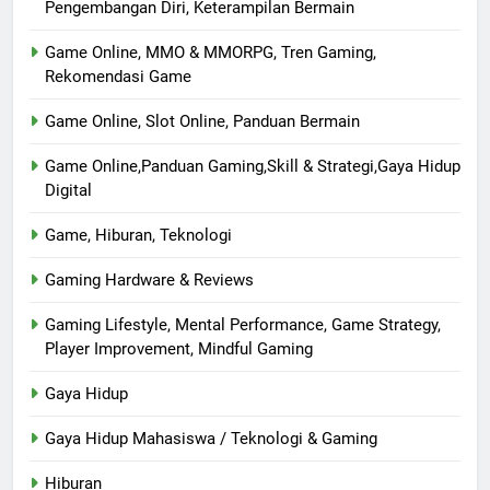
Pengembangan Diri, Keterampilan Bermain
Game Online, MMO & MMORPG, Tren Gaming,
Rekomendasi Game
Game Online, Slot Online, Panduan Bermain
Game Online,Panduan Gaming,Skill & Strategi,Gaya Hidup
Digital
Game, Hiburan, Teknologi
Gaming Hardware & Reviews
Gaming Lifestyle, Mental Performance, Game Strategy,
Player Improvement, Mindful Gaming
Gaya Hidup
Gaya Hidup Mahasiswa / Teknologi & Gaming
Hiburan