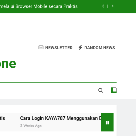
elalui Browser Mobile secara Praktis
gunakan Browser di Perangkat Mobile
g Tidak Dapat Diisi secara Sistematis
ngan Mudah, Aman, dan Lebih Terarah
NEWSLETTER
RANDOM NEWS
one
elalui Browser Mobile secara Praktis
gunakan Browser di Perangkat Mobile
g Tidak Dapat Diisi secara Sistematis
Cara Login KAYA787 Menggunakan Browser di Perangkat Mob
2 Weeks Ago