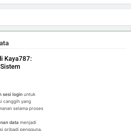
ata
di Kaya787:
 Sistem
sesi login
untuk
si canggih yang
manan selama proses
nan data
menjadi
asi pribadi pengguna.