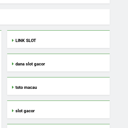
LINK SLOT
dana slot gacor
toto macau
slot gacor