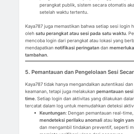
perangkat publik, sistem secara otomatis ak
setelah waktu tertentu.
Kaya787 juga memastikan bahwa setiap sesi login 
oleh
satu perangkat atau sesi pada satu waktu
. P
mencoba login dari perangkat atau lokasi yang ber
mendapatkan
notifikasi peringatan
dan
memerlukan
tambahan
.
5.
Pemantauan dan Pengelolaan Sesi Secar
Kaya787 tidak hanya mengandalkan autentikasi dan 
keamanan, tetapi juga melakukan
pemantauan sesi 
time
. Setiap login dan aktivitas yang dilakukan dal
tercatat dalam log untuk memudahkan deteksi aktiv
Keuntungan
: Dengan pemantauan real-time,
mendeteksi perilaku anomali
atau
login yan
dan mengambil tindakan preventif, seperti m