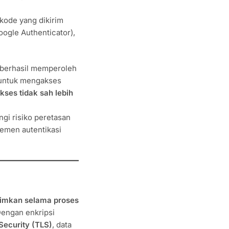
 kode yang dikirim
oogle Authenticator),
berhasil memperoleh
 untuk mengakses
kses tidak sah lebih
ngi risiko peretasan
lemen autentikasi
rimkan selama proses
Dengan enkripsi
Security (TLS)
, data