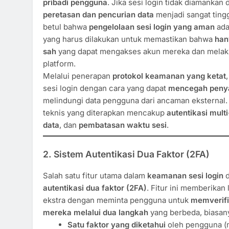
pribadi pengguna
. Jika sesi login tidak diamankan
peretasan dan pencurian data
menjadi sangat ting
betul bahwa
pengelolaan sesi login yang aman
ada
yang harus dilakukan untuk memastikan bahwa
han
sah
yang dapat mengakses akun mereka dan melaku
platform.
Melalui penerapan
protokol keamanan yang ketat
sesi login dengan cara yang dapat
mencegah peny
melindungi data pengguna dari ancaman eksternal.
teknis yang diterapkan mencakup
autentikasi multi
data
, dan
pembatasan waktu sesi
.
2.
Sistem Autentikasi Dua Faktor (2FA)
Salah satu fitur utama dalam
keamanan sesi login
d
autentikasi dua faktor (2FA)
. Fitur ini memberikan
ekstra dengan meminta pengguna untuk
memverifik
mereka melalui dua langkah
yang berbeda, biasan
Satu faktor yang diketahui
oleh pengguna (m