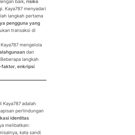
 dengan baik,
risiko
gi. Kaya787 menyadari
lah langkah pertama
ya pengguna yang
kan transaksi di
, Kaya787 mengelola
alahgunaan
dan
 Beberapa langkah
-faktor
,
enkripsi
i Kaya787 adalah
 lapisan perlindungan
asi identitas
ya melibatkan:
isalnya, kata sandi