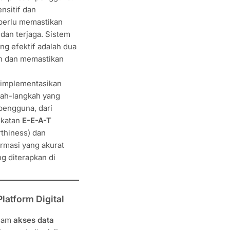
nsitif dan
perlu memastikan
dan terjaga. Sistem
ng efektif adalah dua
ah dan memastikan
gimplementasikan
kah-langkah yang
pengguna, dari
ekatan
E-E-A-T
rthiness) dan
ormasi yang akurat
g diterapkan di
latform Digital
alam
akses data