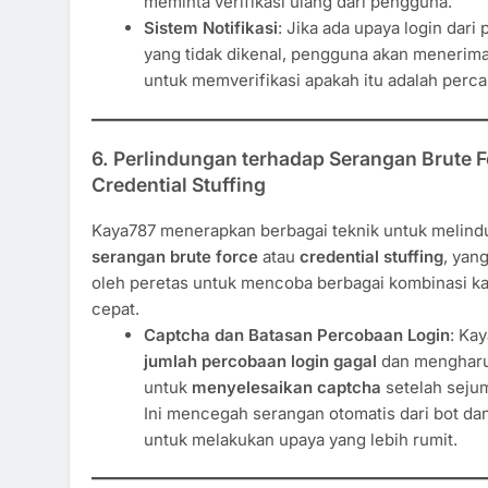
meminta verifikasi ulang dari pengguna.
Sistem Notifikasi
: Jika ada upaya login dari 
yang tidak dikenal, pengguna akan menerim
untuk memverifikasi apakah itu adalah perc
6.
Perlindungan terhadap Serangan Brute F
Credential Stuffing
Kaya787 menerapkan berbagai teknik untuk melindu
serangan brute force
atau
credential stuffing
, yan
oleh peretas untuk mencoba berbagai kombinasi ka
cepat.
Captcha dan Batasan Percobaan Login
: Ka
jumlah percobaan login gagal
dan menghar
untuk
menyelesaikan captcha
setelah sejum
Ini mencegah serangan otomatis dari bot d
untuk melakukan upaya yang lebih rumit.