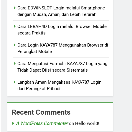
Cara EDWINSLOT Login melalui Smartphone
dengan Mudah, Aman, dan Lebih Terarah
Cara LEBAH4D Login melalui Browser Mobile
secara Praktis
Cara Login KAYA787 Menggunakan Browser di
Perangkat Mobile
Cara Mengatasi Formulir KAYA787 Login yang
Tidak Dapat Diisi secara Sistematis
Langkah Aman Mengakses KAYA787 Login
dari Perangkat Pribadi
Recent Comments
A WordPress Commenter
on
Hello world!