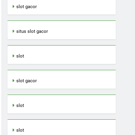
slot gacor
situs slot gacor
slot
slot gacor
slot
slot