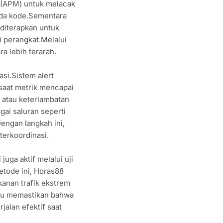
(APM) untuk melacak
pada kode.Sementara
diterapkan untuk
 perangkat.Melalui
a lebih terarah.
si.Sistem alert
 saat metrik mencapai
e atau keterlambatan
agai saluran seperti
Dengan langkah ini,
terkoordinasi.
 juga aktif melalui uji
etode ini, Horas88
anan trafik ekstrem
ntu memastikan bahwa
jalan efektif saat