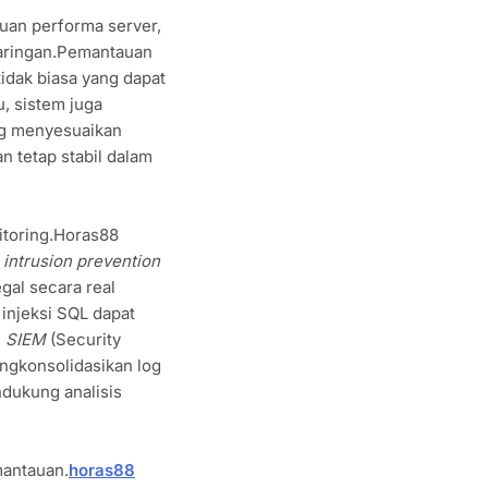
uan performa server,
jaringan.Pemantauan
tidak biasa yang dapat
, sistem juga
ng menyesuaikan
n tetap stabil dalam
itoring.Horas88
n
intrusion prevention
gal secara real
 injeksi SQL dapat
i
SIEM
(Security
gkonsolidasikan log
ndukung analisis
mantauan.
horas88