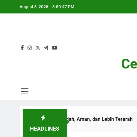
Skip
August 8, 2026
3:50:48 PM
to
content
Ce
phone dengan Mudah, Aman, dan Lebih Terarah
Cara L
2 Weeks 
HEADLINES