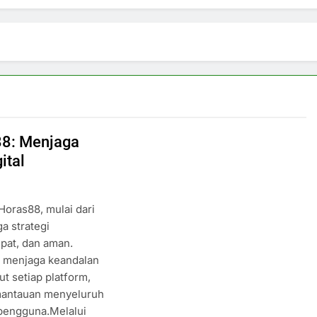
88: Menjaga
ital
Horas88, mulai dari
a strategi
epat, dan aman.
m menjaga keandalan
t setiap platform,
mantauan menyeluruh
u pengguna.Melalui