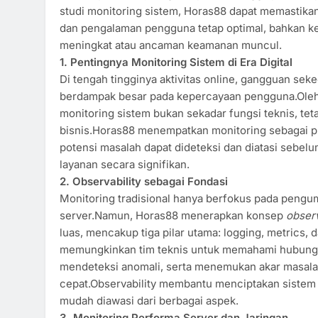
studi monitoring sistem, Horas88 dapat memastikan
dan pengalaman pengguna tetap optimal, bahkan ket
meningkat atau ancaman keamanan muncul.
1. Pentingnya Monitoring Sistem di Era Digital
Di tengah tingginya aktivitas online, gangguan sek
berdampak besar pada kepercayaan pengguna.Oleh 
monitoring sistem bukan sekadar fungsi teknis, teta
bisnis.Horas88 menempatkan monitoring sebagai pr
potensi masalah dapat dideteksi dan diatasi sebe
layanan secara signifikan.
2. Observability sebagai Fondasi
Monitoring tradisional hanya berfokus pada pengum
server.Namun, Horas88 menerapkan konsep
observ
luas, mencakup tiga pilar utama: logging, metrics, 
memungkinkan tim teknis untuk memahami hubunga
mendeteksi anomali, serta menemukan akar masala
cepat.Observability membantu menciptakan sistem
mudah diawasi dari berbagai aspek.
3. Monitoring Performa Server dan Jaringan