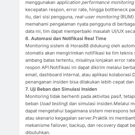
menggunakan
application performance monitoring
kecepatan respon, error rate, hingga bottleneck 
itu, dari sisi pengguna,
real-user monitoring
(RUM) 
memahami pengalaman nyata pengguna di berbagai
data ini, tim dapat memperbaiki masalah UI/UX secar
6. Automasi dan Notifikasi Real Time
Monitoring sistem di Horas88 didukung oleh automa
otomatis akan mengirimkan notifikasi ke tim teknis
ambang batas tertentu, misalnya lonjakan error rat
respon API.Notifikasi ini dapat dikirim melalui berb
email, dashboard internal, atau aplikasi kolaborasi.
penanganan insiden bisa dilakukan lebih cepat dan 
7. Uji Beban dan Simulasi Insiden
Monitoring tidak berhenti pada aktivitas pasif, tetapi
beban (
load testing
) dan simulasi insiden.Melalui m
dapat mengetahui bagaimana sistem merespons tek
atau skenario kegagalan server.Praktik ini memba
mekanisme failover, backup, dan recovery dapat ber
dibutuhkan.