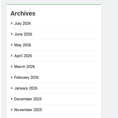
Archives
July 2026
June 2026
May 2026
April 2026
March 2026
February 2026
January 2026
December 2025
November 2025