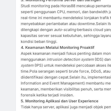
Studi monitoring pada Horas88 mencakup pemanta
seperti penggunaan CPU, memori, dan bandwidth 
real-time ini membantu mendeteksi lonjakan trafik 
menyebabkan perlambatan atau downtime.Selain itu
dilengkapi dengan
auto-scaling
berbasis cloud ya
kapasitas server sesuai kebutuhan, sehingga layana
kondisi beban tinggi.
4. Keamanan Melalui Monitoring Proaktif
Aspek keamanan menjadi fokus penting dalam mon
menggunakan
intrusion detection system
(IDS) da
system
(IPS) untuk mendeteksi percobaan akses ile
time.Pola serangan seperti brute force, DDoS, atau
diidentifikasi dengan cepat.Selain itu, implementas
Information and Event Management) membantu men
keamanan, memberikan visibilitas penuh, serta me
forensik ketika terjadi insiden.
5. Monitoring Aplikasi dan User Experience
Tidak hanya server, aplikasi juga menjadi objek pe