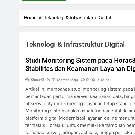
Home
Teknologi & Infrastruktur Digital
Teknologi & Infrastruktur Digital
Studi Monitoring Sistem pada Horas
Stabilitas dan Keamanan Layanan Dig
8faaaf2
11 Months Ago
0
6 Mins
Artikel ini membahas studi monitoring sistem pada 
pemantauan performa server, keamanan data, hingg
observability untuk menjaga layanan tetap stabil, c
Monitoring sistem adalah aspek fundamental dala
platform digital.Modernisasi layanan online menuntu
termasuk Horas88, untuk memiliki kemampuan pe
terhadap server, jaringan, aplikasi, hingga perilak