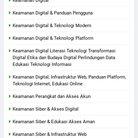
Keamanan Digital
Keamanan Digital & Panduan Pengguna
Keamanan Digital & Teknologi Modern
Keamanan Digital & Teknologi Platform
Keamanan Digital Literasi Teknologi Transformasi
Digital Etika dan Budaya Digital Perlindungan Data
Edukasi Teknologi Informasi
Keamanan Digital, Infrastruktur Web, Panduan Platform,
Teknologi Internet, Edukasi Online
Keamanan Perangkat dan Akses Akun
Keamanan Siber & Akses Digital
Keamanan Siber & Edukasi Akses Aman
Keamanan Siber & Infrastruktur Web