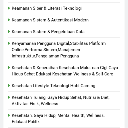
Keamanan Siber & Literasi Teknologi
Keamanan Sistem & Autentikasi Modern
Keamanan Sistem & Pengelolaan Data
Kenyamanan Pengguna Digital,Stabilitas Platform
Online,Performa Sistem,Manajemen
Infrastruktur,Pengalaman Pengguna
Kesehatan & Kebersihan Kesehatan Mulut dan Gigi Gaya
Hidup Sehat Edukasi Kesehatan Wellness & Self-Care
Kesehatan Lifestyle Teknologi Hobi Gaming
Kesehatan Tulang, Gaya Hidup Sehat, Nutrisi & Diet,
Aktivitas Fisik, Wellness
Kesehatan, Gaya Hidup, Mental Health, Wellness,
Edukasi Publik