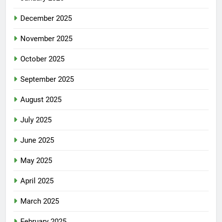
December 2025
November 2025
October 2025
September 2025
August 2025
July 2025
June 2025
May 2025
April 2025
March 2025
February 2025