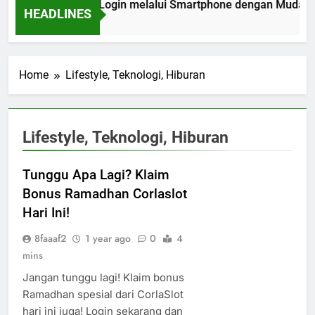
ra EDWINSLOT Login melalui Smartphone dengan Mudah, Ama
HEADLINES
Weeks Ago
Home
Lifestyle, Teknologi, Hiburan
Lifestyle, Teknologi, Hiburan
Tunggu Apa Lagi? Klaim
Bonus Ramadhan Corlaslot
Hari Ini!
8faaaf2
1 year ago
0
4
mins
Jangan tunggu lagi! Klaim bonus
Ramadhan spesial dari CorlaSlot
hari ini juga! Login sekarang dan