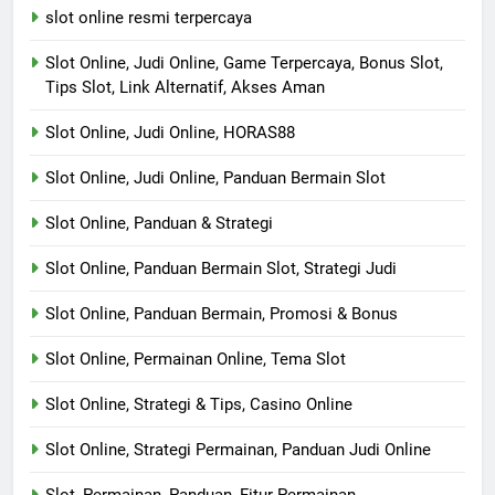
slot online resmi terpercaya
Slot Online, Judi Online, Game Terpercaya, Bonus Slot,
Tips Slot, Link Alternatif, Akses Aman
Slot Online, Judi Online, HORAS88
Slot Online, Judi Online, Panduan Bermain Slot
Slot Online, Panduan & Strategi
Slot Online, Panduan Bermain Slot, Strategi Judi
Slot Online, Panduan Bermain, Promosi & Bonus​
Slot Online, Permainan Online, Tema Slot
Slot Online, Strategi & Tips, Casino Online
Slot Online, Strategi Permainan, Panduan Judi Online