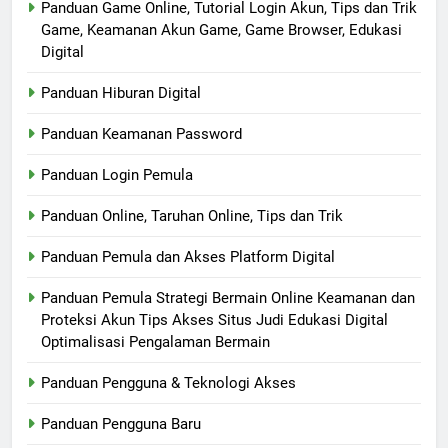
Panduan Game Online, Tutorial Login Akun, Tips dan Trik
Game, Keamanan Akun Game, Game Browser, Edukasi
Digital
Panduan Hiburan Digital
Panduan Keamanan Password
Panduan Login Pemula
Panduan Online, Taruhan Online, Tips dan Trik
Panduan Pemula dan Akses Platform Digital
Panduan Pemula Strategi Bermain Online Keamanan dan
Proteksi Akun Tips Akses Situs Judi Edukasi Digital
Optimalisasi Pengalaman Bermain
Panduan Pengguna & Teknologi Akses
Panduan Pengguna Baru