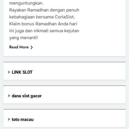
menguntungkan.
Rayakan Ramadhan dengan penuh
kebahagiaan bersama CorlaSlot.
Klaim bonus Ramadhan Anda hari
ini juga dan nikmati semua kejutan
yang menanti!
Read More
LINK SLOT
dana slot gacor
toto macau