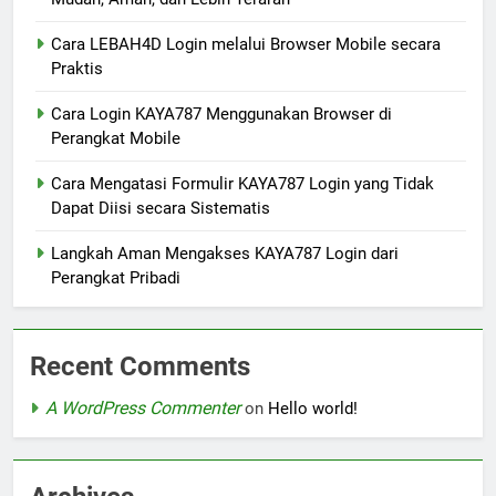
Cara LEBAH4D Login melalui Browser Mobile secara
Praktis
Cara Login KAYA787 Menggunakan Browser di
Perangkat Mobile
Cara Mengatasi Formulir KAYA787 Login yang Tidak
Dapat Diisi secara Sistematis
Langkah Aman Mengakses KAYA787 Login dari
Perangkat Pribadi
Recent Comments
A WordPress Commenter
on
Hello world!