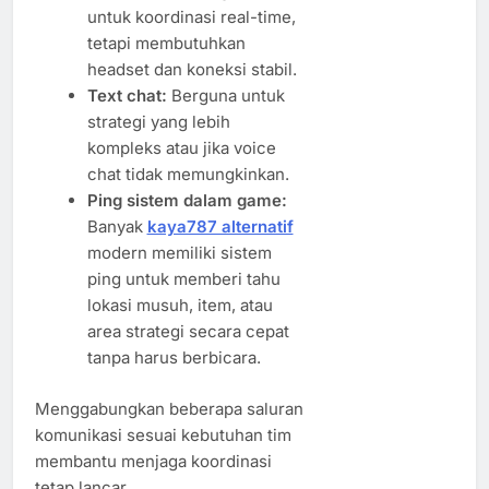
untuk koordinasi real-time,
tetapi membutuhkan
headset dan koneksi stabil.
Text chat:
Berguna untuk
strategi yang lebih
kompleks atau jika voice
chat tidak memungkinkan.
Ping sistem dalam game:
Banyak
kaya787 alternatif
modern memiliki sistem
ping untuk memberi tahu
lokasi musuh, item, atau
area strategi secara cepat
tanpa harus berbicara.
Menggabungkan beberapa saluran
komunikasi sesuai kebutuhan tim
membantu menjaga koordinasi
tetap lancar.