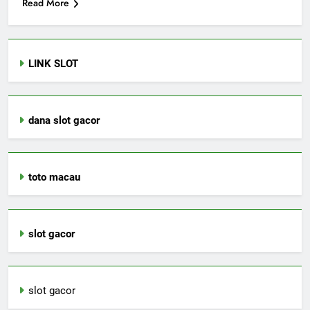
Read More
LINK SLOT
dana slot gacor
toto macau
slot gacor
slot gacor