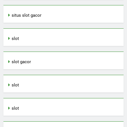
situs slot gacor
slot
slot gacor
slot
slot