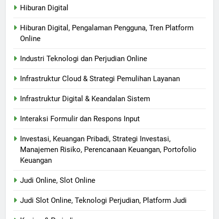
Hiburan Digital
Hiburan Digital, Pengalaman Pengguna, Tren Platform
Online
Industri Teknologi dan Perjudian Online
Infrastruktur Cloud & Strategi Pemulihan Layanan
Infrastruktur Digital & Keandalan Sistem
Interaksi Formulir dan Respons Input
Investasi, Keuangan Pribadi, Strategi Investasi,
Manajemen Risiko, Perencanaan Keuangan, Portofolio
Keuangan
Judi Online, Slot Online
Judi Slot Online, Teknologi Perjudian, Platform Judi