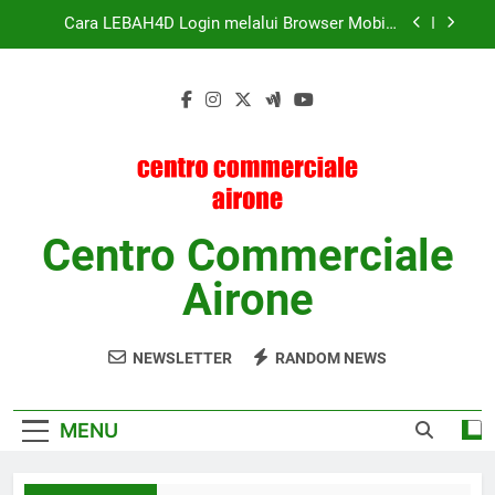
Skip
Cara Login KAYA787 Menggunakan Browser di
to
Perangkat Mobile
content
Cara Mengatasi Formulir KAYA787 Login yang
Tidak Dapat Diisi secara Sistematis
Cara EDWINSLOT Login melalui Smartphone
dengan Mudah, Aman, dan Lebih Terarah
Cara LEBAH4D Login melalui Browser Mobile
secara Praktis
Cara Login KAYA787 Menggunakan Browser di
Perangkat Mobile
Centro Commerciale
Cara Mengatasi Formulir KAYA787 Login yang
Airone
Tidak Dapat Diisi secara Sistematis
NEWSLETTER
RANDOM NEWS
MENU