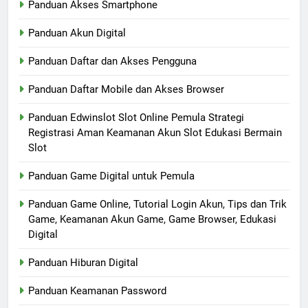
Panduan Akses Smartphone
Panduan Akun Digital
Panduan Daftar dan Akses Pengguna
Panduan Daftar Mobile dan Akses Browser
Panduan Edwinslot Slot Online Pemula Strategi
Registrasi Aman Keamanan Akun Slot Edukasi Bermain
Slot
Panduan Game Digital untuk Pemula
Panduan Game Online, Tutorial Login Akun, Tips dan Trik
Game, Keamanan Akun Game, Game Browser, Edukasi
Digital
Panduan Hiburan Digital
Panduan Keamanan Password