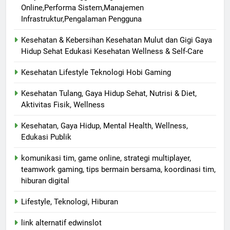
Online,Performa Sistem,Manajemen
Infrastruktur,Pengalaman Pengguna
Kesehatan & Kebersihan Kesehatan Mulut dan Gigi Gaya
Hidup Sehat Edukasi Kesehatan Wellness & Self-Care
Kesehatan Lifestyle Teknologi Hobi Gaming
Kesehatan Tulang, Gaya Hidup Sehat, Nutrisi & Diet,
Aktivitas Fisik, Wellness
Kesehatan, Gaya Hidup, Mental Health, Wellness,
Edukasi Publik
komunikasi tim, game online, strategi multiplayer,
teamwork gaming, tips bermain bersama, koordinasi tim,
hiburan digital
Lifestyle, Teknologi, Hiburan
link alternatif edwinslot