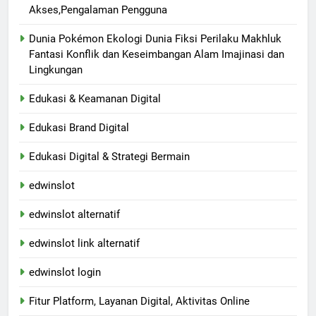
Akses,Pengalaman Pengguna
Dunia Pokémon Ekologi Dunia Fiksi Perilaku Makhluk
Fantasi Konflik dan Keseimbangan Alam Imajinasi dan
Lingkungan
Edukasi & Keamanan Digital
Edukasi Brand Digital
Edukasi Digital & Strategi Bermain
edwinslot
edwinslot alternatif
edwinslot link alternatif
edwinslot login
Fitur Platform, Layanan Digital, Aktivitas Online