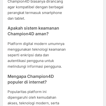
Champion4D biasanya dirancang
agar kompatibel dengan berbagai
perangkat termasuk smartphone
dan tablet.
Apakah sistem keamanan
Champion4D aman?
Platform digital modern umumnya
menggunakan teknologi keamanan
seperti enkripsi data dan
autentikasi pengguna untuk
melindungi informasi pengguna.
Mengapa Champion4D
populer di internet?
Popularitas platform ini
dipengaruhi oleh kemudahan
akses, teknologi modern, serta