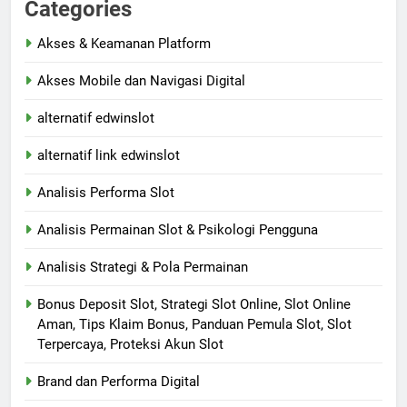
Categories
Akses & Keamanan Platform
Akses Mobile dan Navigasi Digital
alternatif edwinslot
alternatif link edwinslot
Analisis Performa Slot
Analisis Permainan Slot & Psikologi Pengguna
Analisis Strategi & Pola Permainan
Bonus Deposit Slot, Strategi Slot Online, Slot Online
Aman, Tips Klaim Bonus, Panduan Pemula Slot, Slot
Terpercaya, Proteksi Akun Slot
Brand dan Performa Digital