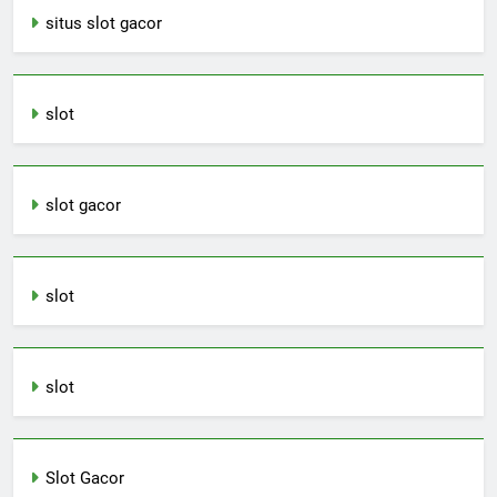
situs slot gacor
slot
slot gacor
slot
slot
Slot Gacor