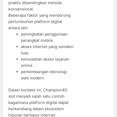
praktis dibandingkan metode
konvensional.
Beberapa faktor yang mendorong
pertumbuhan platform digital
antara lain:
peningkatan penggunaan
perangkat mobile
akses internet yang semakin
luas
kemudahan akses layanan
online
perkembangan teknologi
web modern
Dalam konteks ini, Champion4D
slot menjadi salah satu contoh
bagaimana platform digital dapat
berkembang dalam ekosistem
hiburan berbasis internet.