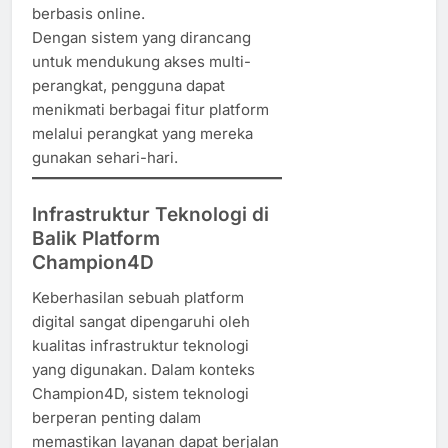
berbasis online.
Dengan sistem yang dirancang
untuk mendukung akses multi-
perangkat, pengguna dapat
menikmati berbagai fitur platform
melalui perangkat yang mereka
gunakan sehari-hari.
Infrastruktur Teknologi di
Balik Platform
Champion4D
Keberhasilan sebuah platform
digital sangat dipengaruhi oleh
kualitas infrastruktur teknologi
yang digunakan. Dalam konteks
Champion4D, sistem teknologi
berperan penting dalam
memastikan layanan dapat berjalan