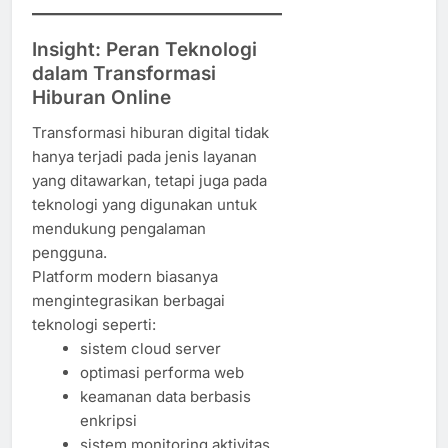
Insight: Peran Teknologi
dalam Transformasi
Hiburan Online
Transformasi hiburan digital tidak
hanya terjadi pada jenis layanan
yang ditawarkan, tetapi juga pada
teknologi yang digunakan untuk
mendukung pengalaman
pengguna.
Platform modern biasanya
mengintegrasikan berbagai
teknologi seperti:
sistem cloud server
optimasi performa web
keamanan data berbasis
enkripsi
sistem monitoring aktivitas