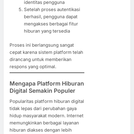
identitas pengguna
Setelah proses autentikasi
berhasil, pengguna dapat
mengakses berbagai fitur
hiburan yang tersedia
Proses ini berlangsung sangat
cepat karena sistem platform telah
dirancang untuk memberikan
respons yang optimal.
Mengapa Platform Hiburan
Digital Semakin Populer
Popularitas platform hiburan digital
tidak lepas dari perubahan gaya
hidup masyarakat modern. Internet
memungkinkan berbagai layanan
hiburan diakses dengan lebih