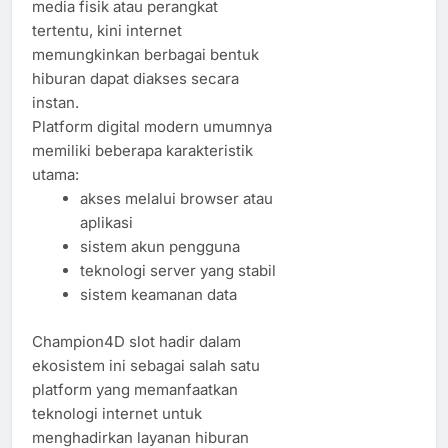
media fisik atau perangkat
tertentu, kini internet
memungkinkan berbagai bentuk
hiburan dapat diakses secara
instan.
Platform digital modern umumnya
memiliki beberapa karakteristik
utama:
akses melalui browser atau
aplikasi
sistem akun pengguna
teknologi server yang stabil
sistem keamanan data
Champion4D slot hadir dalam
ekosistem ini sebagai salah satu
platform yang memanfaatkan
teknologi internet untuk
menghadirkan layanan hiburan