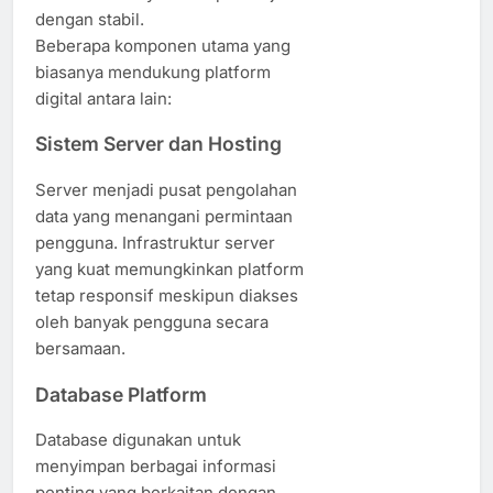
dengan stabil.
Beberapa komponen utama yang
biasanya mendukung platform
digital antara lain:
Sistem Server dan Hosting
Server menjadi pusat pengolahan
data yang menangani permintaan
pengguna. Infrastruktur server
yang kuat memungkinkan platform
tetap responsif meskipun diakses
oleh banyak pengguna secara
bersamaan.
Database Platform
Database digunakan untuk
menyimpan berbagai informasi
penting yang berkaitan dengan