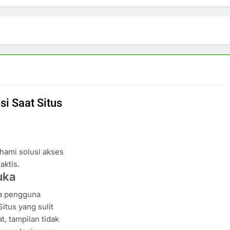
si Saat Situs
hami solusi akses
aktis.
uka
ika pengguna
tus yang sulit
, tampilan tidak