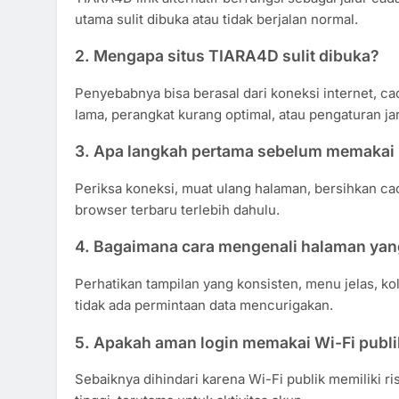
utama sulit dibuka atau tidak berjalan normal.
2. Mengapa situs TIARA4D sulit dibuka?
Penyebabnya bisa berasal dari koneksi internet, c
lama, perangkat kurang optimal, atau pengaturan ja
3. Apa langkah pertama sebelum memakai li
Periksa koneksi, muat ulang halaman, bersihkan c
browser terbaru terlebih dahulu.
4. Bagaimana cara mengenali halaman ya
Perhatikan tampilan yang konsisten, menu jelas, ko
tidak ada permintaan data mencurigakan.
5. Apakah aman login memakai Wi-Fi publi
Sebaiknya dihindari karena Wi-Fi publik memiliki r