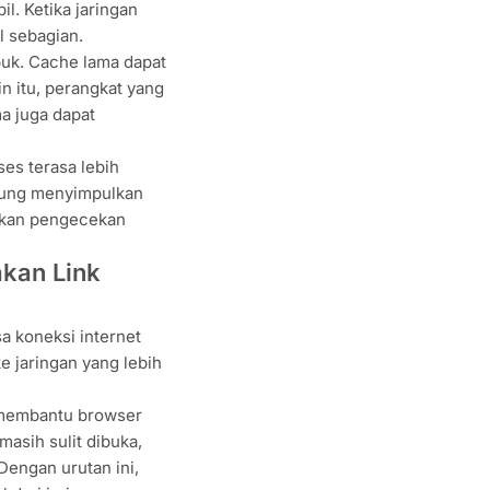
l. Ketika jaringan
l sebagian.
uk. Cache lama dapat
n itu, perangkat yang
ma juga dapat
es terasa lebih
gsung menyimpulkan
ukan pengecekan
kan Link
sa koneksi internet
e jaringan yang lebih
i membantu browser
asih sulit dibuka,
Dengan urutan ini,