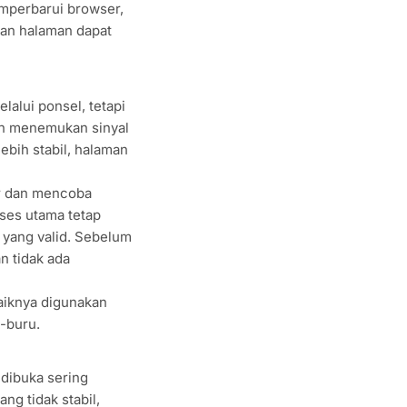
emperbarui browser,
an halaman dapat
lui ponsel, tetapi
dan menemukan sinyal
ebih stabil, halaman
r dan mencoba
ses utama tetap
 yang valid. Sebelum
n tidak ada
baiknya digunakan
-buru.
 dibuka sering
ng tidak stabil,