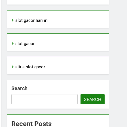
slot gacor hari ini
slot gacor
situs slot gacor
Search
SEARCH
Recent Posts