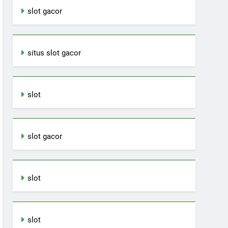
slot gacor
situs slot gacor
slot
slot gacor
slot
slot