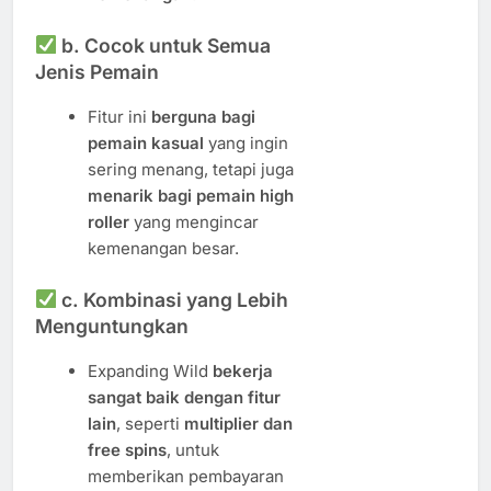
b. Cocok untuk Semua
Jenis Pemain
Fitur ini
berguna bagi
pemain kasual
yang ingin
sering menang, tetapi juga
menarik bagi pemain high
roller
yang mengincar
kemenangan besar.
c. Kombinasi yang Lebih
Menguntungkan
Expanding Wild
bekerja
sangat baik dengan fitur
lain
, seperti
multiplier dan
free spins
, untuk
memberikan pembayaran