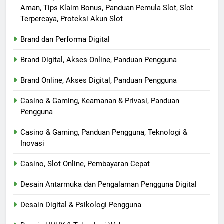
Aman, Tips Klaim Bonus, Panduan Pemula Slot, Slot
Terpercaya, Proteksi Akun Slot
Brand dan Performa Digital
Brand Digital, Akses Online, Panduan Pengguna
Brand Online, Akses Digital, Panduan Pengguna
Casino & Gaming, Keamanan & Privasi, Panduan
Pengguna
Casino & Gaming, Panduan Pengguna, Teknologi &
Inovasi
Casino, Slot Online, Pembayaran Cepat
Desain Antarmuka dan Pengalaman Pengguna Digital
Desain Digital & Psikologi Pengguna