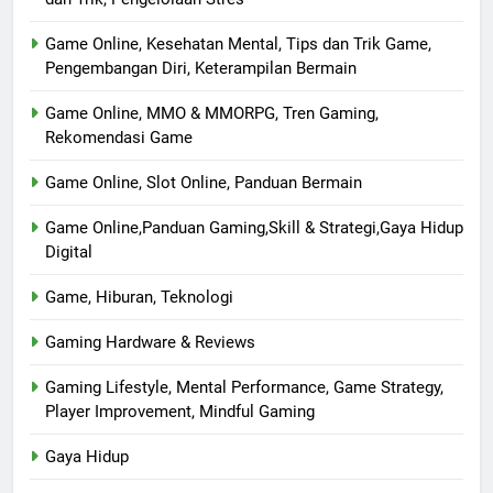
Game Online, Kesehatan Mental, Tips dan Trik Game,
Pengembangan Diri, Keterampilan Bermain
Game Online, MMO & MMORPG, Tren Gaming,
Rekomendasi Game
Game Online, Slot Online, Panduan Bermain
Game Online,Panduan Gaming,Skill & Strategi,Gaya Hidup
Digital
Game, Hiburan, Teknologi
Gaming Hardware & Reviews
Gaming Lifestyle, Mental Performance, Game Strategy,
Player Improvement, Mindful Gaming
Gaya Hidup