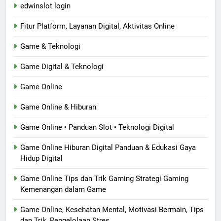
edwinslot login
Fitur Platform, Layanan Digital, Aktivitas Online
Game & Teknologi
Game Digital & Teknologi
Game Online
Game Online & Hiburan
Game Online • Panduan Slot • Teknologi Digital
Game Online Hiburan Digital Panduan & Edukasi Gaya
Hidup Digital
Game Online Tips dan Trik Gaming Strategi Gaming
Kemenangan dalam Game
Game Online, Kesehatan Mental, Motivasi Bermain, Tips
dan Trik, Pengelolaan Stres