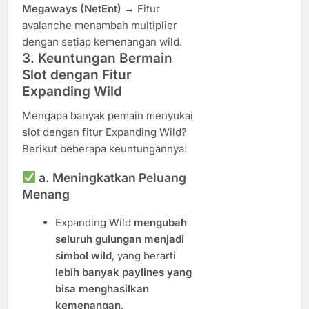
Megaways (NetEnt)
→ Fitur
avalanche menambah multiplier
dengan setiap kemenangan wild.
3. Keuntungan Bermain
Slot dengan Fitur
Expanding Wild
Mengapa banyak pemain menyukai
slot dengan fitur Expanding Wild?
Berikut beberapa keuntungannya:
a. Meningkatkan Peluang
Menang
Expanding Wild
mengubah
seluruh gulungan menjadi
simbol wild
, yang berarti
lebih banyak paylines yang
bisa menghasilkan
kemenangan
.