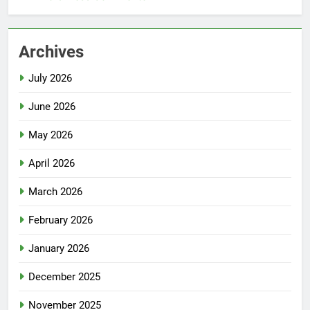
Archives
July 2026
June 2026
May 2026
April 2026
March 2026
February 2026
January 2026
December 2025
November 2025