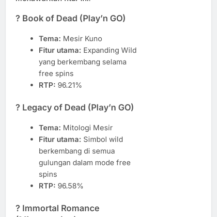
?
Book of Dead (Play’n GO)
Tema:
Mesir Kuno
Fitur utama:
Expanding Wild
yang berkembang selama
free spins
RTP:
96.21%
?
Legacy of Dead (Play’n GO)
Tema:
Mitologi Mesir
Fitur utama:
Simbol wild
berkembang di semua
gulungan dalam mode free
spins
RTP:
96.58%
?
Immortal Romance