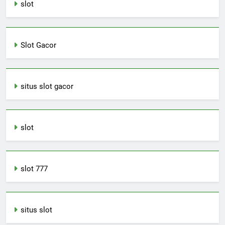
slot
Slot Gacor
situs slot gacor
slot
slot 777
situs slot