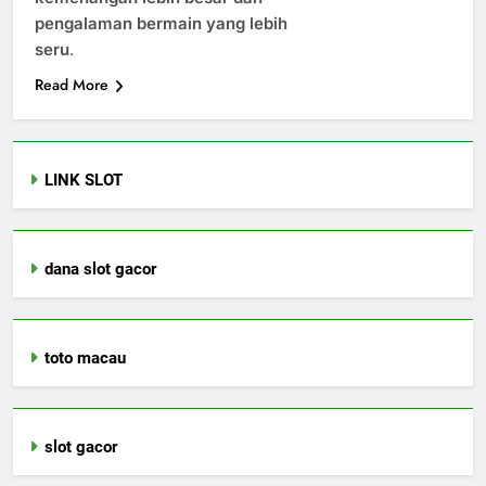
pengalaman bermain yang lebih
seru
.
Read More
LINK SLOT
dana slot gacor
toto macau
slot gacor