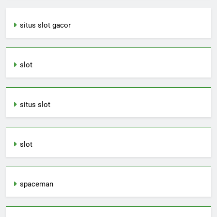
situs slot gacor
slot
situs slot
slot
spaceman