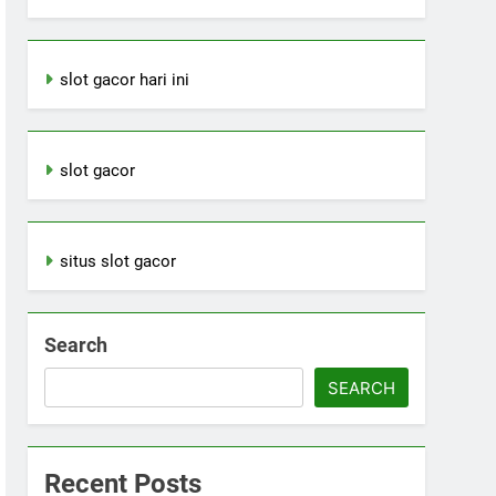
slot gacor hari ini
slot gacor
situs slot gacor
Search
SEARCH
Recent Posts