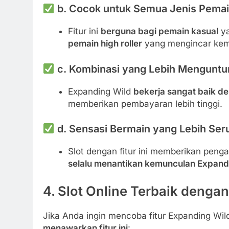
b. Cocok untuk Semua Jenis Pema
Fitur ini
berguna bagi pemain kasual
ya
pemain high roller
yang mengincar kem
c. Kombinasi yang Lebih Mengunt
Expanding Wild
bekerja sangat baik den
memberikan pembayaran lebih tinggi.
d. Sensasi Bermain yang Lebih Ser
Slot dengan fitur ini memberikan peng
selalu menantikan kemunculan Expand
4. Slot Online Terbaik dengan
Jika Anda ingin mencoba fitur Expanding Wil
menawarkan fitur ini
: