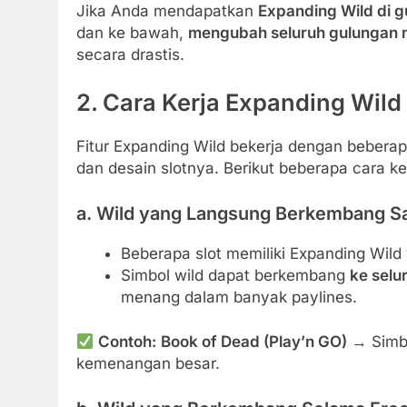
Jika Anda mendapatkan
Expanding Wild di 
dan ke bawah,
mengubah seluruh gulungan m
secara drastis.
2. Cara Kerja Expanding Wild
Fitur Expanding Wild bekerja dengan bebe
dan desain slotnya. Berikut beberapa cara k
a. Wild yang Langsung Berkembang S
Beberapa slot memiliki Expanding Wil
Simbol wild dapat berkembang
ke selu
menang dalam banyak paylines.
Contoh:
Book of Dead (Play’n GO)
→ Simbo
kemenangan besar.