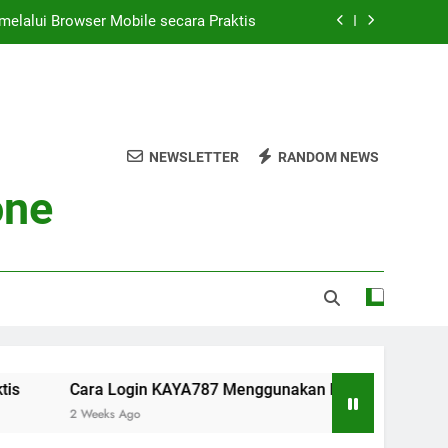
elalui Browser Mobile secara Praktis
gunakan Browser di Perangkat Mobile
g Tidak Dapat Diisi secara Sistematis
ngan Mudah, Aman, dan Lebih Terarah
NEWSLETTER
RANDOM NEWS
one
elalui Browser Mobile secara Praktis
gunakan Browser di Perangkat Mobile
g Tidak Dapat Diisi secara Sistematis
ra Login KAYA787 Menggunakan Browser di Perangkat Mobile
eeks Ago