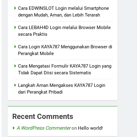
Cara EDWINSLOT Login melalui Smartphone
dengan Mudah, Aman, dan Lebih Terarah
Cara LEBAH4D Login melalui Browser Mobile
secara Praktis
Cara Login KAYA787 Menggunakan Browser di
Perangkat Mobile
Cara Mengatasi Formulir KAYA787 Login yang
Tidak Dapat Diisi secara Sistematis
Langkah Aman Mengakses KAYA787 Login
dari Perangkat Pribadi
Recent Comments
A WordPress Commenter
on
Hello world!