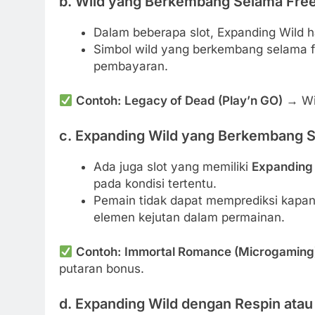
b. Wild yang Berkembang Selama Free
Dalam beberapa slot, Expanding Wild h
Simbol wild yang berkembang selama f
pembayaran.
Contoh:
Legacy of Dead (Play’n GO)
→ Wil
c. Expanding Wild yang Berkembang 
Ada juga slot yang memiliki
Expanding
pada kondisi tertentu.
Pemain tidak dapat memprediksi kapa
elemen kejutan dalam permainan.
Contoh:
Immortal Romance (Microgaming
putaran bonus.
d. Expanding Wild dengan Respin atau 