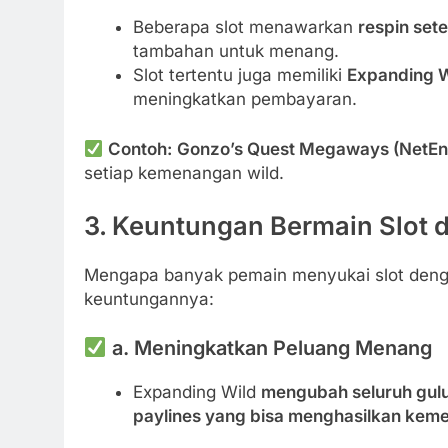
Beberapa slot menawarkan
respin set
tambahan untuk menang.
Slot tertentu juga memiliki
Expanding Wi
meningkatkan pembayaran.
Contoh:
Gonzo’s Quest Megaways (NetEn
setiap kemenangan wild.
3. Keuntungan Bermain Slot 
Mengapa banyak pemain menyukai slot dengan
keuntungannya:
a. Meningkatkan Peluang Menang
Expanding Wild
mengubah seluruh gulu
paylines yang bisa menghasilkan kem