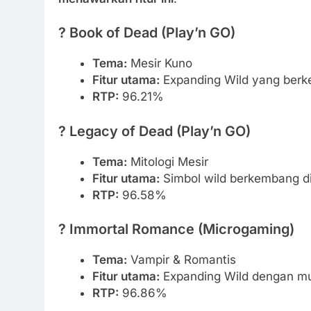
?
Book of Dead (Play’n GO)
Tema:
Mesir Kuno
Fitur utama:
Expanding Wild yang berk
RTP:
96.21%
?
Legacy of Dead (Play’n GO)
Tema:
Mitologi Mesir
Fitur utama:
Simbol wild berkembang d
RTP:
96.58%
?
Immortal Romance (Microgaming)
Tema:
Vampir & Romantis
Fitur utama:
Expanding Wild dengan mul
RTP:
96.86%