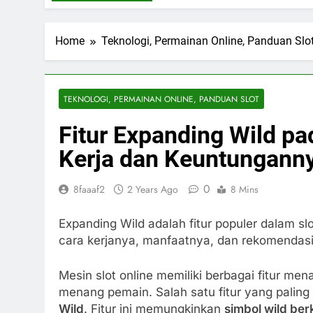
Home
Teknologi, Permainan Online, Panduan Slo
TEKNOLOGI, PERMAINAN ONLINE, PANDUAN SLOT
Fitur Expanding Wild pa
Kerja dan Keuntungann
0
8faaaf2
2 Years Ago
8 Mins
Expanding Wild adalah fitur populer dalam s
cara kerjanya, manfaatnya, dan rekomendasi sl
Mesin slot online memiliki berbagai fitur m
menang pemain. Salah satu fitur yang palin
Wild
. Fitur ini memungkinkan
simbol wild be