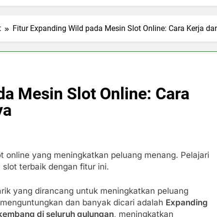
t
Fitur Expanding Wild pada Mesin Slot Online: Cara Kerja 
da Mesin Slot Online: Cara
ya
lot online yang meningkatkan peluang menang. Pelajari
ot terbaik dengan fitur ini.
enarik yang dirancang untuk meningkatkan peluang
g menguntungkan dan banyak dicari adalah
Expanding
rkembang di seluruh gulungan
, meningkatkan