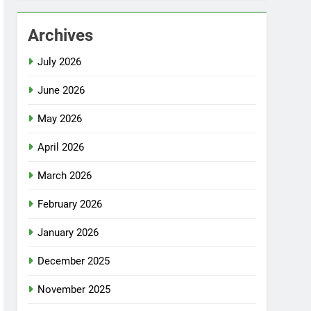
Archives
July 2026
June 2026
May 2026
April 2026
March 2026
February 2026
January 2026
December 2025
November 2025