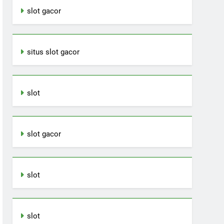
slot gacor
situs slot gacor
slot
slot gacor
slot
slot