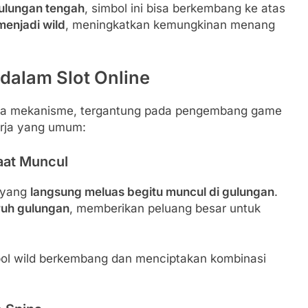
gulungan tengah
, simbol ini bisa berkembang ke atas
enjadi wild
, meningkatkan kemungkinan menang
 dalam Slot Online
rapa mekanisme, tergantung pada pengembang game
erja yang umum:
aat Muncul
d yang
langsung meluas begitu muncul di gulungan
.
ruh gulungan
, memberikan peluang besar untuk
l wild berkembang dan menciptakan kombinasi