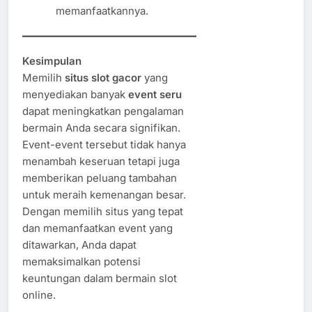
memanfaatkannya.​
Kesimpulan
Memilih
situs slot gacor
yang
menyediakan banyak
event seru
dapat meningkatkan pengalaman
bermain Anda secara signifikan.
Event-event tersebut tidak hanya
menambah keseruan tetapi juga
memberikan peluang tambahan
untuk meraih kemenangan besar.
Dengan memilih situs yang tepat
dan memanfaatkan event yang
ditawarkan, Anda dapat
memaksimalkan potensi
keuntungan dalam bermain slot
online.