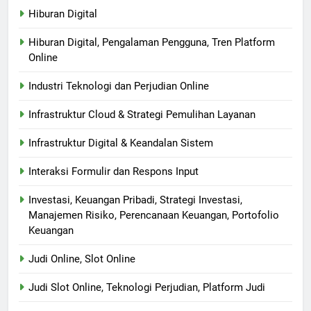
Hiburan Digital
Hiburan Digital, Pengalaman Pengguna, Tren Platform
Online
Industri Teknologi dan Perjudian Online
Infrastruktur Cloud & Strategi Pemulihan Layanan
Infrastruktur Digital & Keandalan Sistem
Interaksi Formulir dan Respons Input
Investasi, Keuangan Pribadi, Strategi Investasi,
Manajemen Risiko, Perencanaan Keuangan, Portofolio
Keuangan
Judi Online, Slot Online
Judi Slot Online, Teknologi Perjudian, Platform Judi