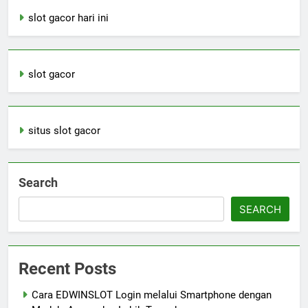
slot gacor hari ini
slot gacor
situs slot gacor
Search
SEARCH
Recent Posts
Cara EDWINSLOT Login melalui Smartphone dengan