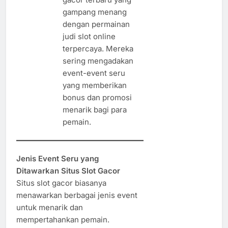
gampang menang
dengan permainan
judi slot online
terpercaya. Mereka
sering mengadakan
event-event seru
yang memberikan
bonus dan promosi
menarik bagi para
pemain. ​
Jenis Event Seru yang
Ditawarkan Situs Slot Gacor
Situs slot gacor biasanya
menawarkan berbagai jenis event
untuk menarik dan
mempertahankan pemain.