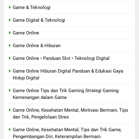
Game & Teknologi
Game Digital & Teknologi
Game Online
Game Online & Hiburan
Game Online • Panduan Slot • Teknologi Digital
Game Online Hiburan Digital Panduan & Edukasi Gaya
Hidup Digital
Game Online Tips dan Trik Gaming Strategi Gaming
Kemenangan dalam Game
Game Online, Kesehatan Mental, Motivasi Bermain, Tips
dan Trik, Pengelolaan Stres
Game Online, Kesehatan Mental, Tips dan Trik Game,
Pengembangan Diri, Keterampilan Bermain