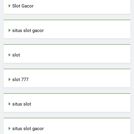
Slot Gacor
situs slot gacor
slot
slot 777
situs slot
situs slot gacor