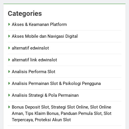
Categories
Akses & Keamanan Platform
Akses Mobile dan Navigasi Digital
alternatif edwinslot
alternatif link edwinslot
Analisis Performa Slot
Analisis Permainan Slot & Psikologi Pengguna
Analisis Strategi & Pola Permainan
Bonus Deposit Slot, Strategi Slot Online, Slot Online
Aman, Tips Klaim Bonus, Panduan Pemula Slot, Slot
Terpercaya, Proteksi Akun Slot