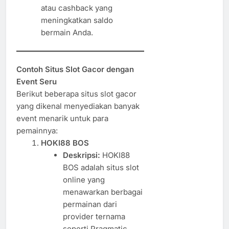
atau cashback yang
meningkatkan saldo
bermain Anda.​
Contoh Situs Slot Gacor dengan
Event Seru
Berikut beberapa situs slot gacor
yang dikenal menyediakan banyak
event menarik untuk para
pemainnya:
HOKI88 BOS
Deskripsi:
HOKI88
BOS adalah situs slot
online yang
menawarkan berbagai
permainan dari
provider ternama
seperti Pragmatic