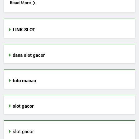
Read More
LINK SLOT
dana slot gacor
toto macau
slot gacor
slot gacor