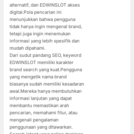
alternatif, dan EDWINSLOT akses
digital.Pola pencarian ini
menunjukkan bahwa pengguna
tidak hanya ingin mengenal brand,
tetapi juga ingin menemukan
informasi yang lebih spesifik dan
mudah dipahami.
Dari sudut pandang SEO, keyword
EDWINSLOT memiliki karakter
brand search yang kuat.Pengguna
yang mengetik nama brand
biasanya sudah memiliki kesadaran
awal.Mereka hanya membutuhkan
informasi lanjutan yang dapat
membantu memastikan arah
pencarian, memahami fitur, atau
mengenali pengalaman
penggunaan yang ditawarkan.