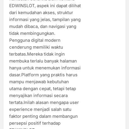
EDWINSLOT, aspek ini dapat dilihat
dari kemudahan akses, struktur
informasi yang jelas, tampilan yang
mudah dibaca, dan navigasi yang
tidak membingungkan.
Pengguna digital modern
cenderung memiliki waktu
terbatas.Mereka tidak ingin
membuka terlalu banyak halaman
hanya untuk menemukan informasi
dasar.Platform yang praktis harus
mampu menjawab kebutuhan
utama dengan cepat, tetapi tetap
menyajikan informasi secara
tertata.Inilah alasan mengapa user
experience menjadi salah satu
faktor penting dalam membangun
persepsi positif terhadap