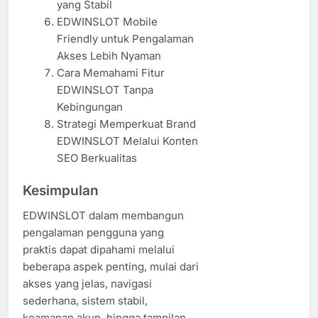
yang Stabil
EDWINSLOT Mobile
Friendly untuk Pengalaman
Akses Lebih Nyaman
Cara Memahami Fitur
EDWINSLOT Tanpa
Kebingungan
Strategi Memperkuat Brand
EDWINSLOT Melalui Konten
SEO Berkualitas
Kesimpulan
EDWINSLOT dalam membangun
pengalaman pengguna yang
praktis dapat dipahami melalui
beberapa aspek penting, mulai dari
akses yang jelas, navigasi
sederhana, sistem stabil,
keamanan akun, hingga tampilan