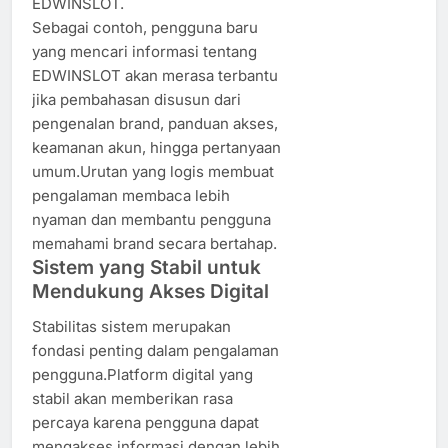
EDWINSLOT.
Sebagai contoh, pengguna baru
yang mencari informasi tentang
EDWINSLOT akan merasa terbantu
jika pembahasan disusun dari
pengenalan brand, panduan akses,
keamanan akun, hingga pertanyaan
umum.Urutan yang logis membuat
pengalaman membaca lebih
nyaman dan membantu pengguna
memahami brand secara bertahap.
Sistem yang Stabil untuk
Mendukung Akses Digital
Stabilitas sistem merupakan
fondasi penting dalam pengalaman
pengguna.Platform digital yang
stabil akan memberikan rasa
percaya karena pengguna dapat
mengakses informasi dengan lebih