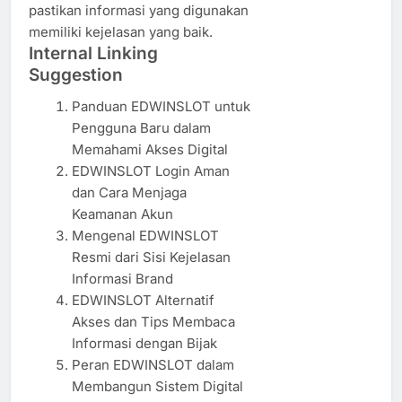
pastikan informasi yang digunakan
memiliki kejelasan yang baik.
Internal Linking
Suggestion
Panduan EDWINSLOT untuk
Pengguna Baru dalam
Memahami Akses Digital
EDWINSLOT Login Aman
dan Cara Menjaga
Keamanan Akun
Mengenal EDWINSLOT
Resmi dari Sisi Kejelasan
Informasi Brand
EDWINSLOT Alternatif
Akses dan Tips Membaca
Informasi dengan Bijak
Peran EDWINSLOT dalam
Membangun Sistem Digital