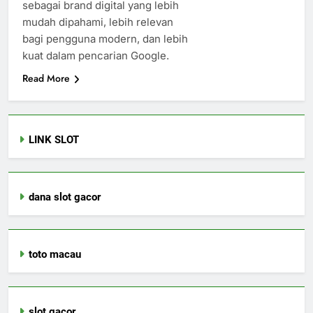
sebagai brand digital yang lebih
mudah dipahami, lebih relevan
bagi pengguna modern, dan lebih
kuat dalam pencarian Google.
Read More
LINK SLOT
dana slot gacor
toto macau
slot gacor