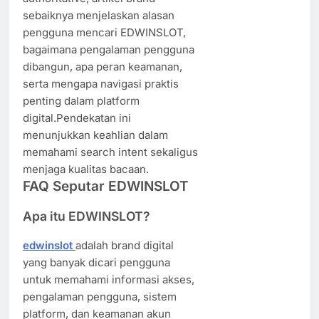
sebaiknya menjelaskan alasan
pengguna mencari EDWINSLOT,
bagaimana pengalaman pengguna
dibangun, apa peran keamanan,
serta mengapa navigasi praktis
penting dalam platform
digital.Pendekatan ini
menunjukkan keahlian dalam
memahami search intent sekaligus
menjaga kualitas bacaan.
FAQ Seputar EDWINSLOT
Apa itu EDWINSLOT?
edwinslot
adalah brand digital
yang banyak dicari pengguna
untuk memahami informasi akses,
pengalaman pengguna, sistem
platform, dan keamanan akun