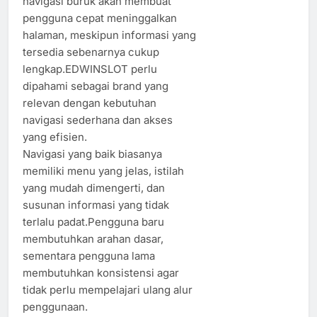
navigasi buruk akan membuat
pengguna cepat meninggalkan
halaman, meskipun informasi yang
tersedia sebenarnya cukup
lengkap.EDWINSLOT perlu
dipahami sebagai brand yang
relevan dengan kebutuhan
navigasi sederhana dan akses
yang efisien.
Navigasi yang baik biasanya
memiliki menu yang jelas, istilah
yang mudah dimengerti, dan
susunan informasi yang tidak
terlalu padat.Pengguna baru
membutuhkan arahan dasar,
sementara pengguna lama
membutuhkan konsistensi agar
tidak perlu mempelajari ulang alur
penggunaan.