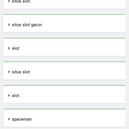
situs slot
situs slot gacor
slot
situs slot
slot
spaceman