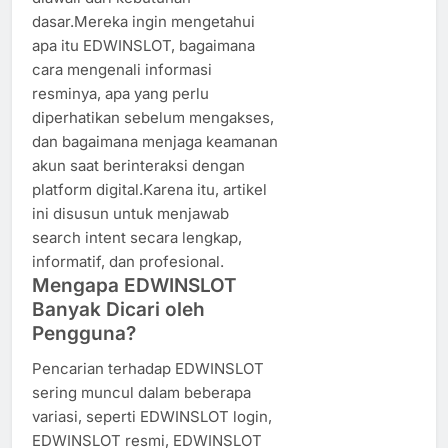
dasar.Mereka ingin mengetahui
apa itu EDWINSLOT, bagaimana
cara mengenali informasi
resminya, apa yang perlu
diperhatikan sebelum mengakses,
dan bagaimana menjaga keamanan
akun saat berinteraksi dengan
platform digital.Karena itu, artikel
ini disusun untuk menjawab
search intent secara lengkap,
informatif, dan profesional.
Mengapa EDWINSLOT
Banyak Dicari oleh
Pengguna?
Pencarian terhadap EDWINSLOT
sering muncul dalam beberapa
variasi, seperti EDWINSLOT login,
EDWINSLOT resmi, EDWINSLOT