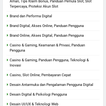
Aman, Tips Klaim Bonus, Panduan Pemula Slot, Slot
Terpercaya, Proteksi Akun Slot
Brand dan Performa Digital
Brand Digital, Akses Online, Panduan Pengguna
Brand Online, Akses Digital, Panduan Pengguna
Casino & Gaming, Keamanan & Privasi, Panduan
Pengguna
Casino & Gaming, Panduan Pengguna, Teknologi &
Inovasi
Casino, Slot Online, Pembayaran Cepat
Desain Antarmuka dan Pengalaman Pengguna Digital
Desain Digital & Psikologi Pengguna
Desain UI/UX & Teknologi Web