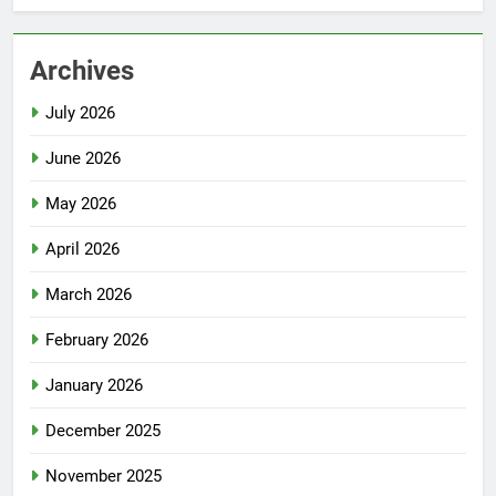
Archives
July 2026
June 2026
May 2026
April 2026
March 2026
February 2026
January 2026
December 2025
November 2025