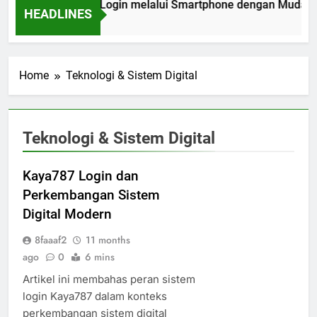
ra EDWINSLOT Login melalui Smartphone dengan Mudah, Ama
HEADLINES
Weeks Ago
Home
Teknologi & Sistem Digital
Teknologi & Sistem Digital
Kaya787 Login dan
Perkembangan Sistem
Digital Modern
8faaaf2
11 months
ago
0
6 mins
Artikel ini membahas peran sistem
login Kaya787 dalam konteks
perkembangan sistem digital