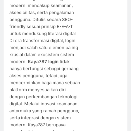
modern, mencakup keamanan,
aksesibilitas, serta pengalaman
pengguna. Ditulis secara SEO-
friendly sesuai prinsip E-E-A-T
untuk mendukung literasi digital
Di era transformasi digital, login
menjadi salah satu elemen paling
krusial dalam ekosistem sistem
modern.
Kaya787 login
tidak
hanya berfungsi sebagai gerbang
akses pengguna, tetapi juga
mencerminkan bagaimana sebuah
platform menyesuaikan diri
dengan perkembangan teknologi
digital. Melalui inovasi keamanan,
antarmuka yang ramah pengguna,
serta integrasi dengan sistem
modern, Kaya787 berupaya