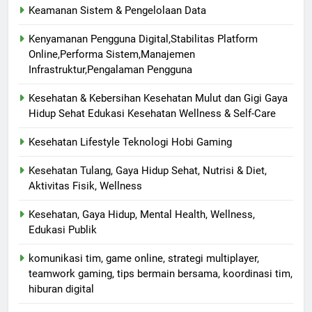
Keamanan Sistem & Pengelolaan Data
Kenyamanan Pengguna Digital,Stabilitas Platform
Online,Performa Sistem,Manajemen
Infrastruktur,Pengalaman Pengguna
Kesehatan & Kebersihan Kesehatan Mulut dan Gigi Gaya
Hidup Sehat Edukasi Kesehatan Wellness & Self-Care
Kesehatan Lifestyle Teknologi Hobi Gaming
Kesehatan Tulang, Gaya Hidup Sehat, Nutrisi & Diet,
Aktivitas Fisik, Wellness
Kesehatan, Gaya Hidup, Mental Health, Wellness,
Edukasi Publik
komunikasi tim, game online, strategi multiplayer,
teamwork gaming, tips bermain bersama, koordinasi tim,
hiburan digital