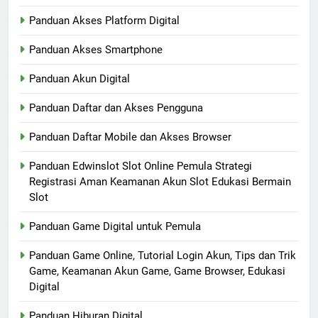
Panduan Akses Platform Digital
Panduan Akses Smartphone
Panduan Akun Digital
Panduan Daftar dan Akses Pengguna
Panduan Daftar Mobile dan Akses Browser
Panduan Edwinslot Slot Online Pemula Strategi
Registrasi Aman Keamanan Akun Slot Edukasi Bermain
Slot
Panduan Game Digital untuk Pemula
Panduan Game Online, Tutorial Login Akun, Tips dan Trik
Game, Keamanan Akun Game, Game Browser, Edukasi
Digital
Panduan Hiburan Digital