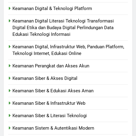
Keamanan Digital & Teknologi Platform
Keamanan Digital Literasi Teknologi Transformasi
Digital Etika dan Budaya Digital Perlindungan Data
Edukasi Teknologi Informasi
Keamanan Digital, Infrastruktur Web, Panduan Platform,
Teknologi Internet, Edukasi Online
Keamanan Perangkat dan Akses Akun
Keamanan Siber & Akses Digital
Keamanan Siber & Edukasi Akses Aman
Keamanan Siber & Infrastruktur Web
Keamanan Siber & Literasi Teknologi
Keamanan Sistem & Autentikasi Modern