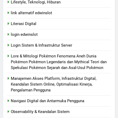
Lifestyle, Teknologi, Hiburan
link alternatif edwinslot
Literasi Digital
login edwinslot
Login Sistem & Infrastruktur Server
Lore & Mitologi Pokémon Fenomena Aneh Dunia
Pokémon Pokémon Legendaris dan Mythical Teori dan
Spekulasi Pokémon Sejarah dan Asal-Usul Pokémon
Manajemen Akses Platform, Infrastruktur Digital,
Keandalan Sistem Online, Optimalisasi Kinerja,
Pengalaman Pengguna
Navigasi Digital dan Antarmuka Pengguna
Observability & Keandalan Sistem