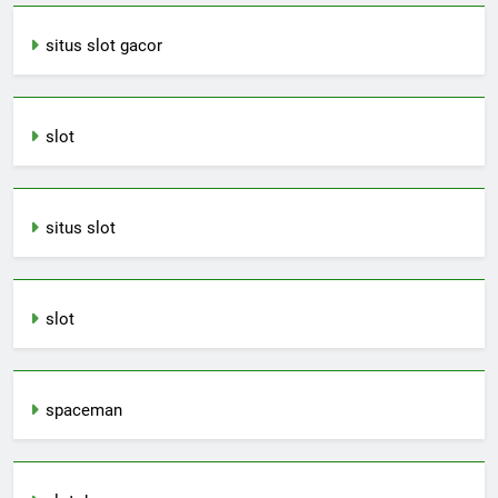
situs slot gacor
slot
situs slot
slot
spaceman