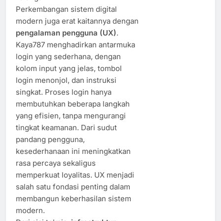
Perkembangan sistem digital
modern juga erat kaitannya dengan
pengalaman pengguna (UX)
.
Kaya787 menghadirkan antarmuka
login yang sederhana, dengan
kolom input yang jelas, tombol
login menonjol, dan instruksi
singkat. Proses login hanya
membutuhkan beberapa langkah
yang efisien, tanpa mengurangi
tingkat keamanan. Dari sudut
pandang pengguna,
kesederhanaan ini meningkatkan
rasa percaya sekaligus
memperkuat loyalitas. UX menjadi
salah satu fondasi penting dalam
membangun keberhasilan sistem
modern.