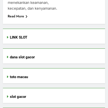
menekankan keamanan,
kecepatan, dan kenyamanan.
Read More
LINK SLOT
dana slot gacor
toto macau
slot gacor