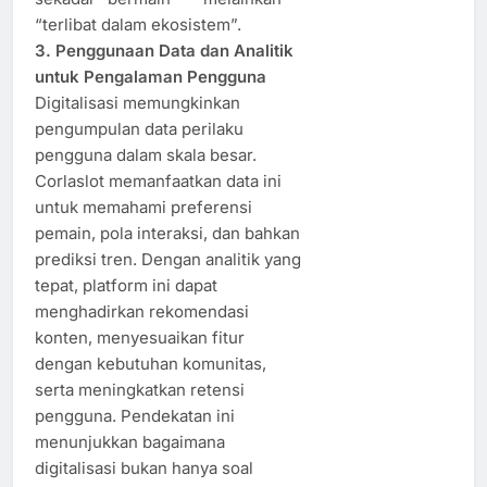
“terlibat dalam ekosistem”.
3. Penggunaan Data dan Analitik
untuk Pengalaman Pengguna
Digitalisasi memungkinkan
pengumpulan data perilaku
pengguna dalam skala besar.
Corlaslot memanfaatkan data ini
untuk memahami preferensi
pemain, pola interaksi, dan bahkan
prediksi tren. Dengan analitik yang
tepat, platform ini dapat
menghadirkan rekomendasi
konten, menyesuaikan fitur
dengan kebutuhan komunitas,
serta meningkatkan retensi
pengguna. Pendekatan ini
menunjukkan bagaimana
digitalisasi bukan hanya soal