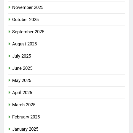
November 2025
October 2025
September 2025
August 2025
July 2025
June 2025
May 2025
April 2025
March 2025
February 2025
January 2025