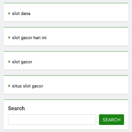
slot dana
slot gacor hari ini
slot gacor
situs slot gacor
Search
SEARCH