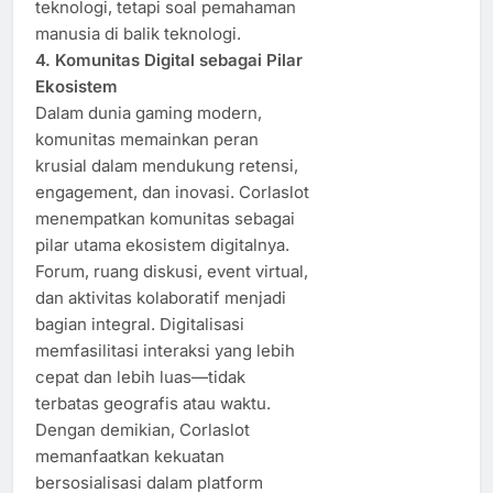
teknologi, tetapi soal pemahaman
manusia di balik teknologi.
4. Komunitas Digital sebagai Pilar
Ekosistem
Dalam dunia gaming modern,
komunitas memainkan peran
krusial dalam mendukung retensi,
engagement, dan inovasi. Corlaslot
menempatkan komunitas sebagai
pilar utama ekosistem digitalnya.
Forum, ruang diskusi, event virtual,
dan aktivitas kolaboratif menjadi
bagian integral. Digitalisasi
memfasilitasi interaksi yang lebih
cepat dan lebih luas—tidak
terbatas geografis atau waktu.
Dengan demikian, Corlaslot
memanfaatkan kekuatan
bersosialisasi dalam platform