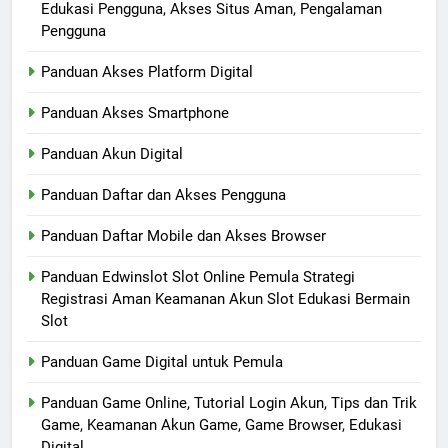
Edukasi Pengguna, Akses Situs Aman, Pengalaman
Pengguna
Panduan Akses Platform Digital
Panduan Akses Smartphone
Panduan Akun Digital
Panduan Daftar dan Akses Pengguna
Panduan Daftar Mobile dan Akses Browser
Panduan Edwinslot Slot Online Pemula Strategi
Registrasi Aman Keamanan Akun Slot Edukasi Bermain
Slot
Panduan Game Digital untuk Pemula
Panduan Game Online, Tutorial Login Akun, Tips dan Trik
Game, Keamanan Akun Game, Game Browser, Edukasi
Digital