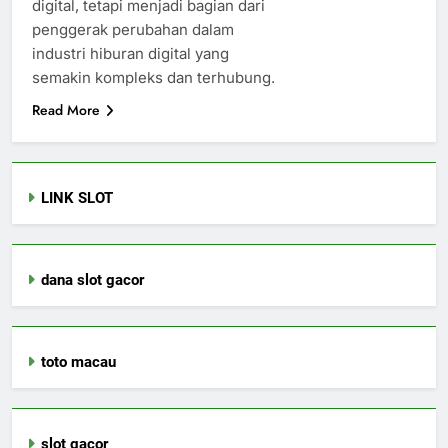
digital, tetapi menjadi bagian dari
penggerak perubahan dalam
industri hiburan digital yang
semakin kompleks dan terhubung.
Read More
LINK SLOT
dana slot gacor
toto macau
slot gacor