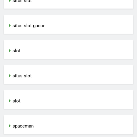
situs slot
situs slot gacor
slot
situs slot
slot
spaceman