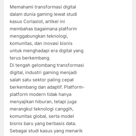
Memahami transformasi digital
dalam dunia gaming lewat studi
kasus Corlaslot, artikel ini
membahas bagaimana platform
menggabungkan teknologi,
komunitas, dan inovasi bisnis
untuk menghadapi era digital yang
terus berkembang.
Di tengah gelombang transformasi
digital, industri gaming menjadi
salah satu sektor paling cepat
berkembang dan adaptif. Platform-
platform modern tidak hanya
menyajikan hiburan, tetapi juga
merangkul teknologi canggih,
komunitas global, serta model
bisnis baru yang berbasis data.
Sebagai studi kasus yang menarik