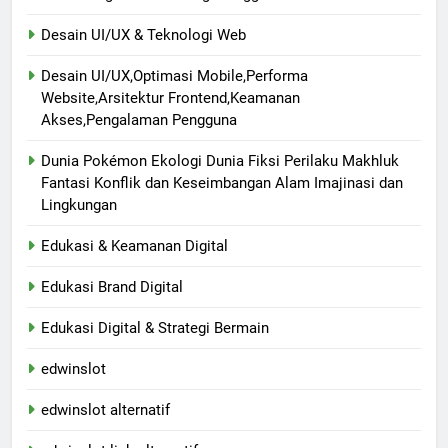
Desain UI/UX & Teknologi Web
Desain UI/UX,Optimasi Mobile,Performa
Website,Arsitektur Frontend,Keamanan
Akses,Pengalaman Pengguna
Dunia Pokémon Ekologi Dunia Fiksi Perilaku Makhluk
Fantasi Konflik dan Keseimbangan Alam Imajinasi dan
Lingkungan
Edukasi & Keamanan Digital
Edukasi Brand Digital
Edukasi Digital & Strategi Bermain
edwinslot
edwinslot alternatif