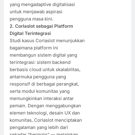
yang mengadaptive digitalisasi
untuk menjawab aspirasi
pengguna masa kini.
2. Corlaslot sebagai Platform
Digital Terintegrasi
Studi kasus Corlaslot menunjukkan
bagaimana platform ini
membangun sistem digital yang
terintegrasi: sistem backend
berbasis cloud untuk skalabilitas,
antarmuka pengguna yang
responsif di berbagai perangkat,
serta modul komunitas yang
memungkinkan interaksi antar
pemain. Dengan menggabungkan
elemen teknologi, desain UX dan
komunitas, Corlaslot menciptakan
pengalaman yang lebih dari
sekadar “bermain” — melainkan