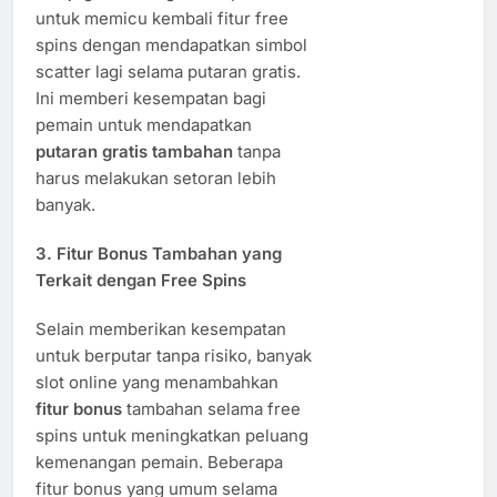
untuk memicu kembali fitur free
spins dengan mendapatkan simbol
scatter lagi selama putaran gratis.
Ini memberi kesempatan bagi
pemain untuk mendapatkan
putaran gratis tambahan
tanpa
harus melakukan setoran lebih
banyak.
3.
Fitur Bonus Tambahan yang
Terkait dengan Free Spins
Selain memberikan kesempatan
untuk berputar tanpa risiko, banyak
slot online yang menambahkan
fitur bonus
tambahan selama free
spins untuk meningkatkan peluang
kemenangan pemain. Beberapa
fitur bonus yang umum selama