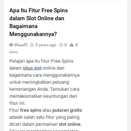
Apa Itu Fitur Free Spins
dalam Slot Online dan
Bagaimana
Menggunakannya?
8faaaf2
2 years ago
0
8
mins
Pelajari apa itu fitur Free Spins
dalam
situs slot
online dan
bagaimana cara menggunakannya
untuk meningkatkan peluang
kemenangan Anda. Temukan cara
memaksimalkan keuntungan dari
fitur ini.
Fitur
free spins
atau
putaran gratis
adalah salah satu fitur yang paling
dicari dalam permainan
slot online
.