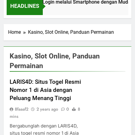
ra EDWINSLOT Login melalui Smartphone dengan Mudah, Ama
HEADLINES
eeks Ago
Home
Kasino, Slot Online, Panduan Permainan
Kasino, Slot Online, Panduan
Permainan
LARIS4D: Situs Togel Resmi
Nomor 1 di Asia dengan
Peluang Menang Tinggi
8faaaf2
2 years ago
0
8
mins
Bergabunglah dengan LARIS4D,
situs togel resmi nomor 1 di Asia