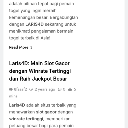
adalah pilihan tepat bagi pemain
togel yang ingin meraih
kemenangan besar. Bergabunglah
dengan
LARIS4D
sekarang untuk
menikmati pengalaman bermain
togel terbaik di Asia!
Read More
Laris4D: Main Slot Gacor
dengan Winrate Tertinggi
dan Raih Jackpot Besar
8faaaf2
2 years ago
0
5
mins
Laris4D
adalah situs terbaik yang
menawarkan
slot gacor
dengan
winrate tertinggi
, memberikan
peluang besar bagi para pemain