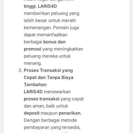
tinggi
,
LARIS4D
memberikan peluang yang
lebih besar untuk meraih
kemenangan. Pemain juga
dapat memanfaatkan
berbagai
bonus dan
promosi
yang meningkatkan
peluang mereka untuk
menang.
Proses Transaksi yang
Cepat dan Tanpa Biaya
Tambahan
LARIS4D
menawarkan
proses transaksi
yang cepat
dan aman, baik untuk
deposit
maupun
penarikan
.
Dengan berbagai metode
pembayaran yang tersedia,