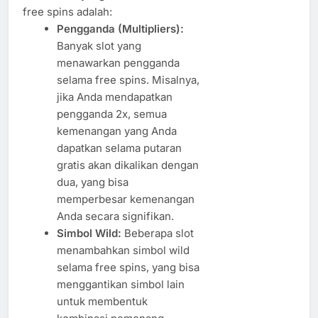
free spins adalah:
Pengganda (Multipliers):
Banyak slot yang
menawarkan pengganda
selama free spins. Misalnya,
jika Anda mendapatkan
pengganda 2x, semua
kemenangan yang Anda
dapatkan selama putaran
gratis akan dikalikan dengan
dua, yang bisa
memperbesar kemenangan
Anda secara signifikan.
Simbol Wild:
Beberapa slot
menambahkan simbol wild
selama free spins, yang bisa
menggantikan simbol lain
untuk membentuk