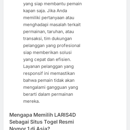
yang siap membantu pemain
kapan saja. Jika Anda
memiliki pertanyaan atau
menghadapi masalah terkait
permainan, taruhan, atau
transaksi, tim dukungan
pelanggan yang profesional
siap memberikan solusi
yang cepat dan efisien.
Layanan pelanggan yang
responsif ini memastikan
bahwa pemain tidak akan
mengalami gangguan yang
berarti dalam permainan
mereka.
Mengapa Memilih LARIS4D
Sebagai Situs Togel Resmi
Nomor 1 di Asia?