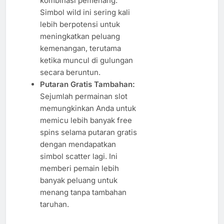
kombinasi pemenang.
Simbol wild ini sering kali
lebih berpotensi untuk
meningkatkan peluang
kemenangan, terutama
ketika muncul di gulungan
secara beruntun.
Putaran Gratis Tambahan:
Sejumlah permainan slot
memungkinkan Anda untuk
memicu lebih banyak free
spins selama putaran gratis
dengan mendapatkan
simbol scatter lagi. Ini
memberi pemain lebih
banyak peluang untuk
menang tanpa tambahan
taruhan.