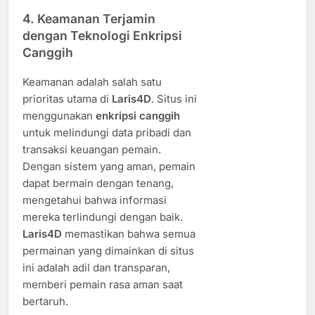
4.
Keamanan Terjamin
dengan Teknologi Enkripsi
Canggih
Keamanan adalah salah satu
prioritas utama di
Laris4D
. Situs ini
menggunakan
enkripsi canggih
untuk melindungi data pribadi dan
transaksi keuangan pemain.
Dengan sistem yang aman, pemain
dapat bermain dengan tenang,
mengetahui bahwa informasi
mereka terlindungi dengan baik.
Laris4D
memastikan bahwa semua
permainan yang dimainkan di situs
ini adalah adil dan transparan,
memberi pemain rasa aman saat
bertaruh.