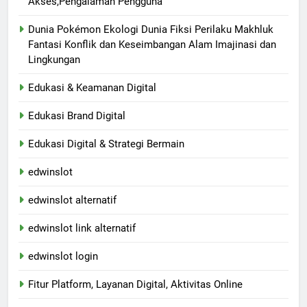
Akses,Pengalaman Pengguna
Dunia Pokémon Ekologi Dunia Fiksi Perilaku Makhluk
Fantasi Konflik dan Keseimbangan Alam Imajinasi dan
Lingkungan
Edukasi & Keamanan Digital
Edukasi Brand Digital
Edukasi Digital & Strategi Bermain
edwinslot
edwinslot alternatif
edwinslot link alternatif
edwinslot login
Fitur Platform, Layanan Digital, Aktivitas Online