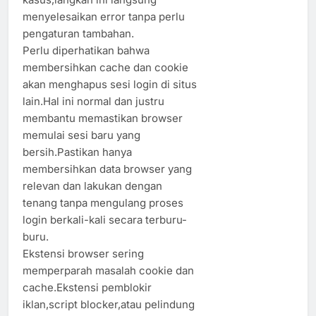
menyelesaikan error tanpa perlu
pengaturan tambahan.
Perlu diperhatikan bahwa
membersihkan cache dan cookie
akan menghapus sesi login di situs
lain.Hal ini normal dan justru
membantu memastikan browser
memulai sesi baru yang
bersih.Pastikan hanya
membersihkan data browser yang
relevan dan lakukan dengan
tenang tanpa mengulang proses
login berkali-kali secara terburu-
buru.
Ekstensi browser sering
memperparah masalah cookie dan
cache.Ekstensi pemblokir
iklan,script blocker,atau pelindung