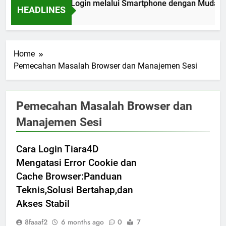
ra EDWINSLOT Login melalui Smartphone dengan Mudah, Ama
HEADLINES
Weeks Ago
Home
Pemecahan Masalah Browser dan Manajemen Sesi
Pemecahan Masalah Browser dan
Manajemen Sesi
Cara Login Tiara4D
Mengatasi Error Cookie dan
Cache Browser:Panduan
Teknis,Solusi Bertahap,dan
Akses Stabil
8faaaf2
6 months ago
0
7