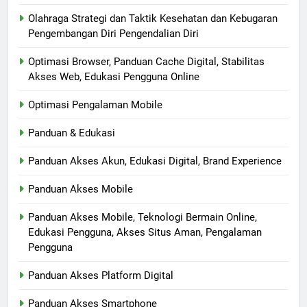
Olahraga Strategi dan Taktik Kesehatan dan Kebugaran
Pengembangan Diri Pengendalian Diri
Optimasi Browser, Panduan Cache Digital, Stabilitas
Akses Web, Edukasi Pengguna Online
Optimasi Pengalaman Mobile
Panduan & Edukasi
Panduan Akses Akun, Edukasi Digital, Brand Experience
Panduan Akses Mobile
Panduan Akses Mobile, Teknologi Bermain Online,
Edukasi Pengguna, Akses Situs Aman, Pengalaman
Pengguna
Panduan Akses Platform Digital
Panduan Akses Smartphone