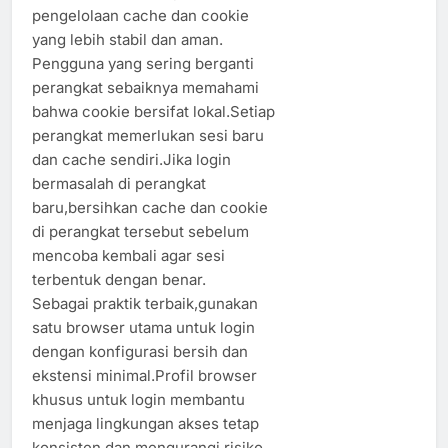
pengelolaan cache dan cookie
yang lebih stabil dan aman.
Pengguna yang sering berganti
perangkat sebaiknya memahami
bahwa cookie bersifat lokal.Setiap
perangkat memerlukan sesi baru
dan cache sendiri.Jika login
bermasalah di perangkat
baru,bersihkan cache dan cookie
di perangkat tersebut sebelum
mencoba kembali agar sesi
terbentuk dengan benar.
Sebagai praktik terbaik,gunakan
satu browser utama untuk login
dengan konfigurasi bersih dan
ekstensi minimal.Profil browser
khusus untuk login membantu
menjaga lingkungan akses tetap
konsisten dan mengurangi risiko