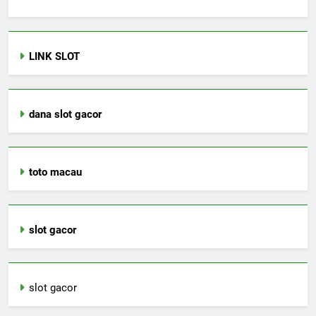
LINK SLOT
dana slot gacor
toto macau
slot gacor
slot gacor