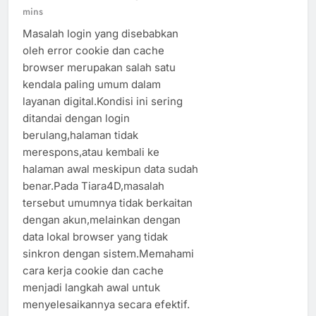
mins
Masalah login yang disebabkan
oleh error cookie dan cache
browser merupakan salah satu
kendala paling umum dalam
layanan digital.Kondisi ini sering
ditandai dengan login
berulang,halaman tidak
merespons,atau kembali ke
halaman awal meskipun data sudah
benar.Pada Tiara4D,masalah
tersebut umumnya tidak berkaitan
dengan akun,melainkan dengan
data lokal browser yang tidak
sinkron dengan sistem.Memahami
cara kerja cookie dan cache
menjadi langkah awal untuk
menyelesaikannya secara efektif.