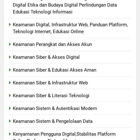
Digital Etika dan Budaya Digital Perlindungan Data
Edukasi Teknologi Informasi
Keamanan Digital, Infrastruktur Web, Panduan Platform,
Teknologi Internet, Edukasi Online
Keamanan Perangkat dan Akses Akun
Keamanan Siber & Akses Digital
Keamanan Siber & Edukasi Akses Aman
Keamanan Siber & Infrastruktur Web
Keamanan Siber & Literasi Teknologi
Keamanan Sistem & Autentikasi Modern
Keamanan Sistem & Pengelolaan Data
Kenyamanan Pengguna Digital,Stabilitas Platform