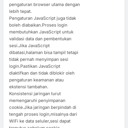
pengaturan browser utama dengan
lebih tepat.
Pengaturan JavaScript juga tidak
boleh diabaikan.Proses login
membutuhkan JavaScript untuk
validasi data dan pembentukan
sesi.Jika JavaScript
dibatasi,halaman bisa tampil tetapi
tidak pernah menyimpan sesi
login.Pastikan JavaScript
diaktifkan dan tidak diblokir oleh
pengaturan keamanan atau
ekstensi tambahan.
Konsistensi jaringan turut
memengaruhi penyimpanan
cookie.Jika jaringan berpindah di
tengah proses login,misalnya dari
WiFi ke data seluler,sesi dapat
terputus sebelum cookie