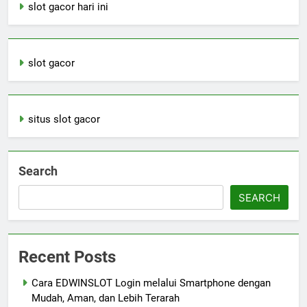
slot gacor hari ini
slot gacor
situs slot gacor
Search
SEARCH
Recent Posts
Cara EDWINSLOT Login melalui Smartphone dengan
Mudah, Aman, dan Lebih Terarah