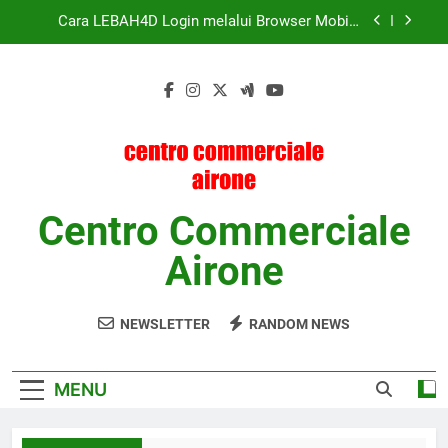
Skip
Cara Login KAYA787 Menggunakan Browser di
to
Perangkat Mobile
content
Cara Mengatasi Formulir KAYA787 Login yang
Tidak Dapat Diisi secara Sistematis
Cara EDWINSLOT Login melalui Smartphone
dengan Mudah, Aman, dan Lebih Terarah
Cara LEBAH4D Login melalui Browser Mobile
secara Praktis
Cara Login KAYA787 Menggunakan Browser di
Perangkat Mobile
Centro Commerciale
Cara Mengatasi Formulir KAYA787 Login yang
Airone
Tidak Dapat Diisi secara Sistematis
NEWSLETTER
RANDOM NEWS
MENU