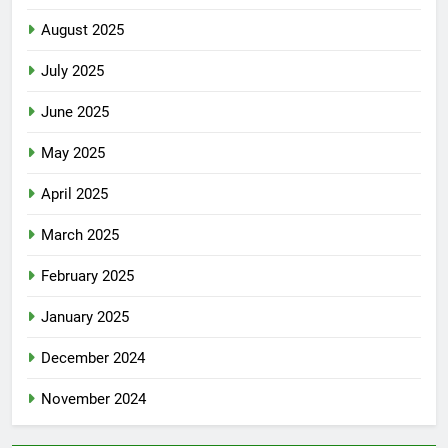
August 2025
July 2025
June 2025
May 2025
April 2025
March 2025
February 2025
January 2025
December 2024
November 2024