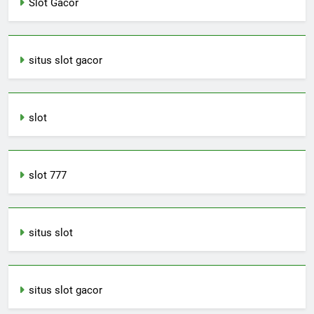
Slot Gacor
situs slot gacor
slot
slot 777
situs slot
situs slot gacor