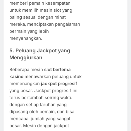
memberi pemain kesempatan
untuk memilih mesin slot yang
paling sesuai dengan minat
mereka, menciptakan pengalaman
bermain yang lebih
menyenangkan.
5.
Peluang Jackpot yang
Menggiurkan
Beberapa mesin
slot bertema
kasino
menawarkan peluang untuk
memenangkan
jackpot progresif
yang besar. Jackpot progresif ini
terus bertambah seiring waktu
dengan setiap taruhan yang
dipasang oleh pemain, dan bisa
mencapai jumlah yang sangat
besar. Mesin dengan jackpot