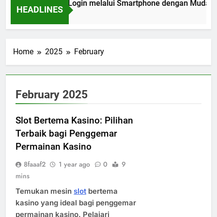
ra EDWINSLOT Login melalui Smartphone dengan Mudah, Ama
HEADLINES
eeks Ago
Home
2025
February
February 2025
Slot Bertema Kasino: Pilihan
Terbaik bagi Penggemar
Permainan Kasino
8faaaf2
1 year ago
0
9
mins
Temukan mesin
slot
bertema
kasino yang ideal bagi penggemar
permainan kasino. Pelajari