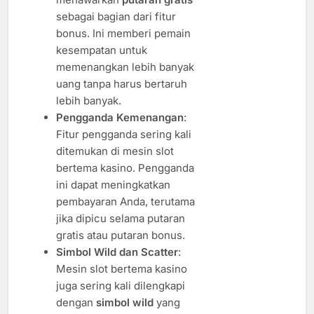
sebagai bagian dari fitur
bonus. Ini memberi pemain
kesempatan untuk
memenangkan lebih banyak
uang tanpa harus bertaruh
lebih banyak.
Pengganda Kemenangan
:
Fitur pengganda sering kali
ditemukan di mesin slot
bertema kasino. Pengganda
ini dapat meningkatkan
pembayaran Anda, terutama
jika dipicu selama putaran
gratis atau putaran bonus.
Simbol Wild dan Scatter
:
Mesin slot bertema kasino
juga sering kali dilengkapi
dengan
simbol wild
yang