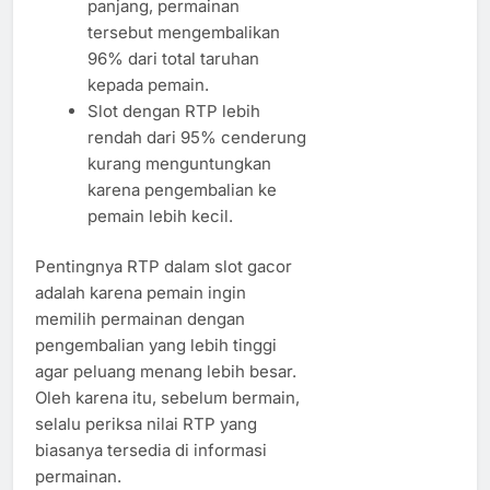
panjang, permainan
tersebut mengembalikan
96% dari total taruhan
kepada pemain.
Slot dengan RTP lebih
rendah dari 95% cenderung
kurang menguntungkan
karena pengembalian ke
pemain lebih kecil.
Pentingnya RTP dalam slot gacor
adalah karena pemain ingin
memilih permainan dengan
pengembalian yang lebih tinggi
agar peluang menang lebih besar.
Oleh karena itu, sebelum bermain,
selalu periksa nilai RTP yang
biasanya tersedia di informasi
permainan.