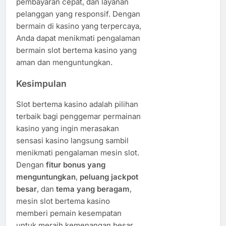
pembayaran cepat, dan layanan
pelanggan yang responsif. Dengan
bermain di kasino yang terpercaya,
Anda dapat menikmati pengalaman
bermain slot bertema kasino yang
aman dan menguntungkan.
Kesimpulan
Slot bertema kasino adalah pilihan
terbaik bagi penggemar permainan
kasino yang ingin merasakan
sensasi kasino langsung sambil
menikmati pengalaman mesin slot.
Dengan
fitur bonus yang
menguntungkan
,
peluang jackpot
besar
, dan
tema yang beragam
,
mesin slot bertema kasino
memberi pemain kesempatan
untuk meraih kemenangan besar