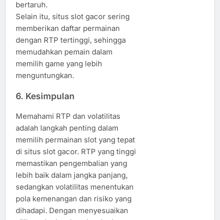
bertaruh.
Selain itu, situs slot gacor sering
memberikan daftar permainan
dengan RTP tertinggi, sehingga
memudahkan pemain dalam
memilih game yang lebih
menguntungkan.
6.
Kesimpulan
Memahami RTP dan volatilitas
adalah langkah penting dalam
memilih permainan slot yang tepat
di situs slot gacor. RTP yang tinggi
memastikan pengembalian yang
lebih baik dalam jangka panjang,
sedangkan volatilitas menentukan
pola kemenangan dan risiko yang
dihadapi. Dengan menyesuaikan