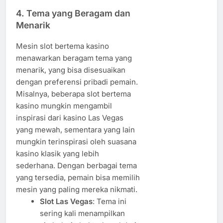
4.
Tema yang Beragam dan
Menarik
Mesin slot bertema kasino
menawarkan beragam tema yang
menarik, yang bisa disesuaikan
dengan preferensi pribadi pemain.
Misalnya, beberapa slot bertema
kasino mungkin mengambil
inspirasi dari kasino Las Vegas
yang mewah, sementara yang lain
mungkin terinspirasi oleh suasana
kasino klasik yang lebih
sederhana. Dengan berbagai tema
yang tersedia, pemain bisa memilih
mesin yang paling mereka nikmati.
Slot Las Vegas
: Tema ini
sering kali menampilkan