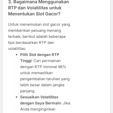
3.
Bagaimana Menggunakan
RTP dan Volatilitas untuk
Menentukan Slot Gacor?
Untuk menemukan slot gacor yang
memberikan peluang menang
terbaik, berikut adalah beberapa
tips berdasarkan RTP dan
volatilitas:
Pilih Slot dengan RTP
Tinggi
: Cari permainan
dengan RTP minimal 96%
untuk memastikan
pengembalian taruhan yang
lebih besar dalam jangka
panjang.
Sesuaikan Volatilitas
dengan Gaya Bermain
: Jika
Anda menginginkan