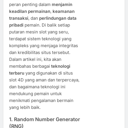
peran penting dalam
menjamin
keadilan permainan
,
keamanan
transaksi
, dan
perlindungan data
pribadi
pemain. Di balik setiap
putaran mesin slot yang seru,
terdapat sistem teknologi yang
kompleks yang menjaga integritas
dan kredibilitas situs tersebut.
Dalam artikel ini, kita akan
membahas berbagai
teknologi
terbaru
yang digunakan di situs
slot 4D yang aman dan terpercaya,
dan bagaimana teknologi ini
mendukung pemain untuk
menikmati pengalaman bermain
yang lebih baik.
1.
Random Number Generator
(RNG)