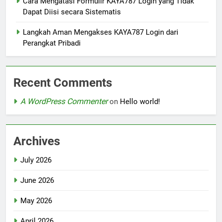
Cara Mengatasi Formulir KAYA787 Login yang Tidak
Dapat Diisi secara Sistematis
Langkah Aman Mengakses KAYA787 Login dari
Perangkat Pribadi
Recent Comments
A WordPress Commenter
on
Hello world!
Archives
July 2026
June 2026
May 2026
April 2026