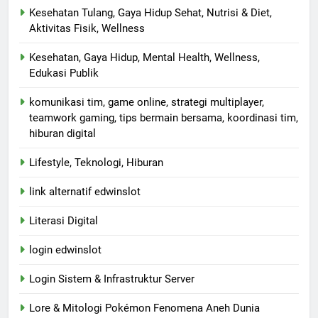
Kesehatan Tulang, Gaya Hidup Sehat, Nutrisi & Diet,
Aktivitas Fisik, Wellness
Kesehatan, Gaya Hidup, Mental Health, Wellness,
Edukasi Publik
komunikasi tim, game online, strategi multiplayer,
teamwork gaming, tips bermain bersama, koordinasi tim,
hiburan digital
Lifestyle, Teknologi, Hiburan
link alternatif edwinslot
Literasi Digital
login edwinslot
Login Sistem & Infrastruktur Server
Lore & Mitologi Pokémon Fenomena Aneh Dunia