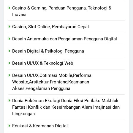
Casino & Gaming, Panduan Pengguna, Teknologi &
Inovasi
Casino, Slot Online, Pembayaran Cepat
Desain Antarmuka dan Pengalaman Pengguna Digital
Desain Digital & Psikologi Pengguna
Desain UI/UX & Teknologi Web
Desain UI/UX,Optimasi Mobile,Performa
Website,Arsitektur Frontend,Keamanan
Akses,Pengalaman Pengguna
Dunia Pokémon Ekologi Dunia Fiksi Perilaku Makhluk
Fantasi Konflik dan Keseimbangan Alam Imajinasi dan
Lingkungan
Edukasi & Keamanan Digital