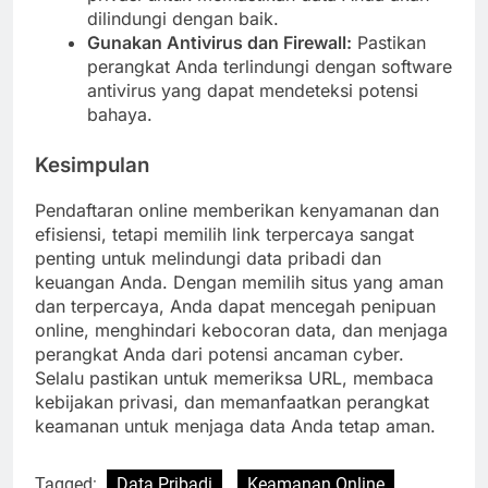
dilindungi dengan baik.
Gunakan Antivirus dan Firewall:
Pastikan
perangkat Anda terlindungi dengan software
antivirus yang dapat mendeteksi potensi
bahaya.
Kesimpulan
Pendaftaran online memberikan kenyamanan dan
efisiensi, tetapi memilih link terpercaya sangat
penting untuk melindungi data pribadi dan
keuangan Anda. Dengan memilih situs yang aman
dan terpercaya, Anda dapat mencegah penipuan
online, menghindari kebocoran data, dan menjaga
perangkat Anda dari potensi ancaman cyber.
Selalu pastikan untuk memeriksa URL, membaca
kebijakan privasi, dan memanfaatkan perangkat
keamanan untuk menjaga data Anda tetap aman.
Tagged:
Data Pribadi
Keamanan Online