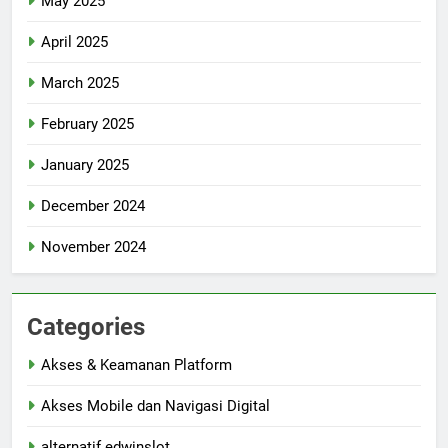
May 2025
April 2025
March 2025
February 2025
January 2025
December 2024
November 2024
Categories
Akses & Keamanan Platform
Akses Mobile dan Navigasi Digital
alternatif edwinslot