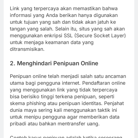
Link yang terpercaya akan memastikan bahwa
informasi yang Anda berikan hanya digunakan
untuk tujuan yang sah dan tidak akan jatuh ke
tangan yang salah. Selain itu, situs yang sah akan
menggunakan enkripsi SSL (Secure Socket Layer)
untuk menjaga keamanan data yang
ditransmisikan.
2.
Menghindari Penipuan Online
Penipuan online telah menjadi salah satu ancaman
utama bagi pengguna internet. Pendaftaran online
yang menggunakan link yang tidak terpercaya
bisa berisiko tinggi terkena penipuan, seperti
skema phishing atau penipuan identitas. Penjahat
dunia maya sering kali menggunakan taktik ini
untuk menipu pengguna agar memberikan data
pribadi atau bahkan mentransfer uang.
Contoh kasus penipuan adalah ketika seseorang