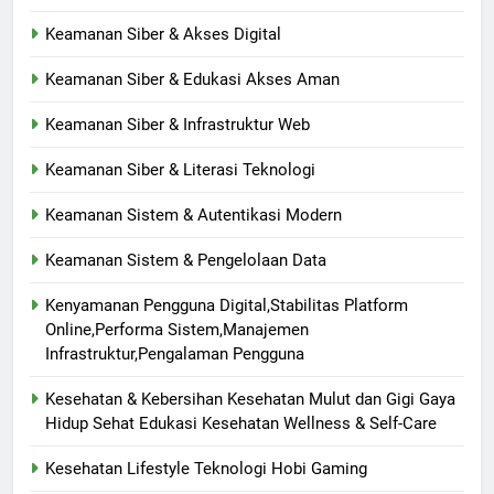
Keamanan Siber & Akses Digital
Keamanan Siber & Edukasi Akses Aman
Keamanan Siber & Infrastruktur Web
Keamanan Siber & Literasi Teknologi
Keamanan Sistem & Autentikasi Modern
Keamanan Sistem & Pengelolaan Data
Kenyamanan Pengguna Digital,Stabilitas Platform
Online,Performa Sistem,Manajemen
Infrastruktur,Pengalaman Pengguna
Kesehatan & Kebersihan Kesehatan Mulut dan Gigi Gaya
Hidup Sehat Edukasi Kesehatan Wellness & Self-Care
Kesehatan Lifestyle Teknologi Hobi Gaming