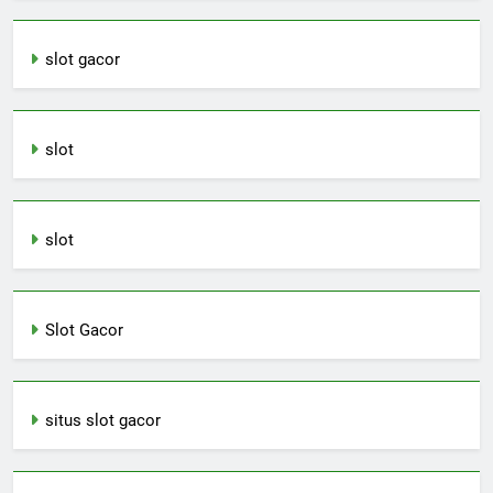
slot gacor
slot
slot
Slot Gacor
situs slot gacor