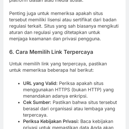
Penting juga untuk memeriksa apakah situs
tersebut memiliki lisensi atau sertifikat dari badan
regulasi terkait. Situs yang sah biasanya mengikuti
aturan dan regulasi yang ditetapkan untuk
menjaga keamanan dan privasi pengguna.
6.
Cara Memilih Link Terpercaya
Untuk memilih link yang terpercaya, pastikan
untuk memeriksa beberapa hal berikut:
URL yang Valid:
Periksa apakah situs
menggunakan HTTPS (bukan HTTP) yang
menandakan adanya enkripsi.
Cek Sumber:
Pastikan bahwa situs tersebut
berasal dari organisasi atau lembaga yang
terpercaya.
Periksa Kebijakan Privasi:
Baca kebijakan
privasi untuk memastikan data Anda akan