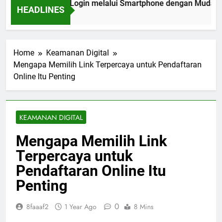
ra EDWINSLOT Login melalui Smartphone dengan Mudah, Ama
HEADLINES
Weeks Ago
Home
Keamanan Digital
Mengapa Memilih Link Terpercaya untuk Pendaftaran
Online Itu Penting
KEAMANAN DIGITAL
Mengapa Memilih Link
Terpercaya untuk
Pendaftaran Online Itu
Penting
0
8faaaf2
1 Year Ago
8 Mins