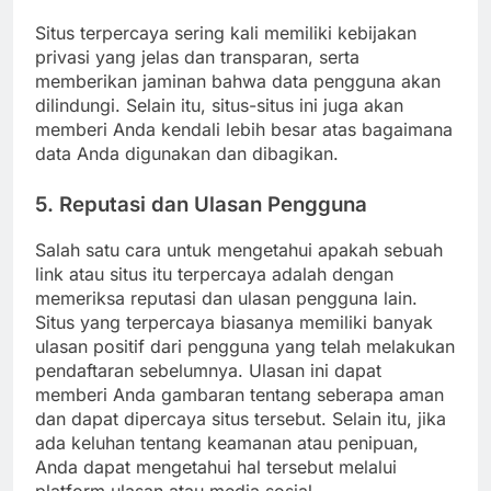
Situs terpercaya sering kali memiliki kebijakan
privasi yang jelas dan transparan, serta
memberikan jaminan bahwa data pengguna akan
dilindungi. Selain itu, situs-situs ini juga akan
memberi Anda kendali lebih besar atas bagaimana
data Anda digunakan dan dibagikan.
5.
Reputasi dan Ulasan Pengguna
Salah satu cara untuk mengetahui apakah sebuah
link atau situs itu terpercaya adalah dengan
memeriksa reputasi dan ulasan pengguna lain.
Situs yang terpercaya biasanya memiliki banyak
ulasan positif dari pengguna yang telah melakukan
pendaftaran sebelumnya. Ulasan ini dapat
memberi Anda gambaran tentang seberapa aman
dan dapat dipercaya situs tersebut. Selain itu, jika
ada keluhan tentang keamanan atau penipuan,
Anda dapat mengetahui hal tersebut melalui
platform ulasan atau media sosial.