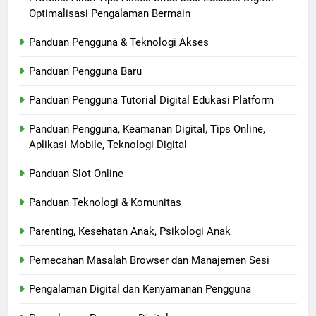
Optimalisasi Pengalaman Bermain
Panduan Pengguna & Teknologi Akses
Panduan Pengguna Baru
Panduan Pengguna Tutorial Digital Edukasi Platform
Panduan Pengguna, Keamanan Digital, Tips Online,
Aplikasi Mobile, Teknologi Digital
Panduan Slot Online
Panduan Teknologi & Komunitas
Parenting, Kesehatan Anak, Psikologi Anak
Pemecahan Masalah Browser dan Manajemen Sesi
Pengalaman Digital dan Kenyamanan Pengguna