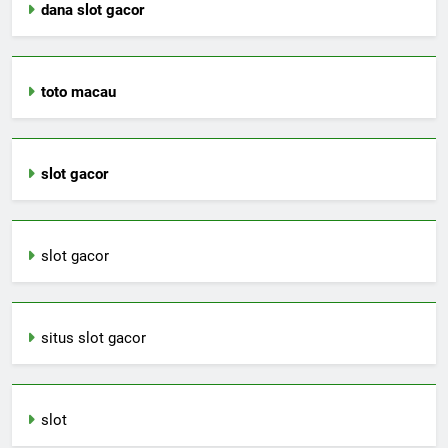
dana slot gacor
toto macau
slot gacor
slot gacor
situs slot gacor
slot