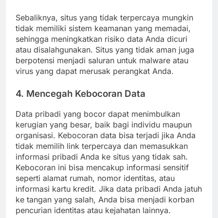
Sebaliknya, situs yang tidak terpercaya mungkin
tidak memiliki sistem keamanan yang memadai,
sehingga meningkatkan risiko data Anda dicuri
atau disalahgunakan. Situs yang tidak aman juga
berpotensi menjadi saluran untuk malware atau
virus yang dapat merusak perangkat Anda.
4.
Mencegah Kebocoran Data
Data pribadi yang bocor dapat menimbulkan
kerugian yang besar, baik bagi individu maupun
organisasi. Kebocoran data bisa terjadi jika Anda
tidak memilih link terpercaya dan memasukkan
informasi pribadi Anda ke situs yang tidak sah.
Kebocoran ini bisa mencakup informasi sensitif
seperti alamat rumah, nomor identitas, atau
informasi kartu kredit. Jika data pribadi Anda jatuh
ke tangan yang salah, Anda bisa menjadi korban
pencurian identitas atau kejahatan lainnya.