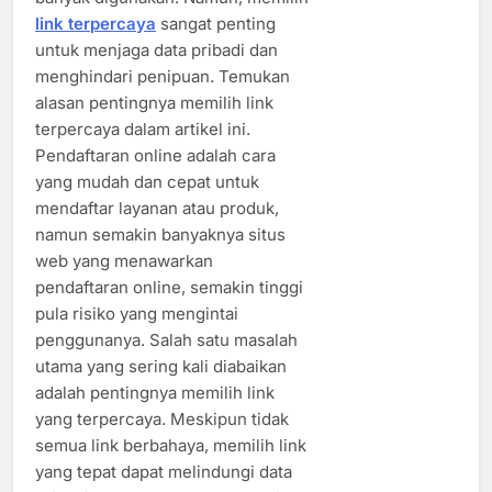
link terpercaya
sangat penting
untuk menjaga data pribadi dan
menghindari penipuan. Temukan
alasan pentingnya memilih link
terpercaya dalam artikel ini.
Pendaftaran online adalah cara
yang mudah dan cepat untuk
mendaftar layanan atau produk,
namun semakin banyaknya situs
web yang menawarkan
pendaftaran online, semakin tinggi
pula risiko yang mengintai
penggunanya. Salah satu masalah
utama yang sering kali diabaikan
adalah pentingnya memilih link
yang terpercaya. Meskipun tidak
semua link berbahaya, memilih link
yang tepat dapat melindungi data