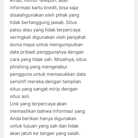
email, nomor telepon, atau
informasi kartu kredit, bisa saja
disalahgunakan oleh pihak yang
tidak bertanggung jawab. Situs
palsu atau yang tidak terpercaya
seringkali digunakan oleh penjahat
dunia maya untuk mengumpulkan
data pribadi penggunanya dengan
cara yang tidak sah. Misalnya, situs
phishing yang mengelabui
pengguna untuk memasukkan data
sensitif mereka dengan tampilan
situs yang sangat mirip dengan
situs asli.
Link yang terpercaya akan
memastikan bahwa informasi yang
Anda berikan hanya digunakan
untuk tujuan yang sah dan tidak
akan jatuh ke tangan yang salah.