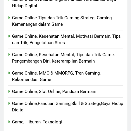
Hidup Digital
Game Online Tips dan Trik Gaming Strategi Gaming
Kemenangan dalam Game
Game Online, Kesehatan Mental, Motivasi Bermain, Tips
dan Trik, Pengelolaan Stres
Game Online, Kesehatan Mental, Tips dan Trik Game,
Pengembangan Diri, Keterampilan Bermain
Game Online, MMO & MMORPG, Tren Gaming,
Rekomendasi Game
Game Online, Slot Online, Panduan Bermain
Game Online,Panduan Gaming,Skill & Strategi,Gaya Hidup
Digital
Game, Hiburan, Teknologi