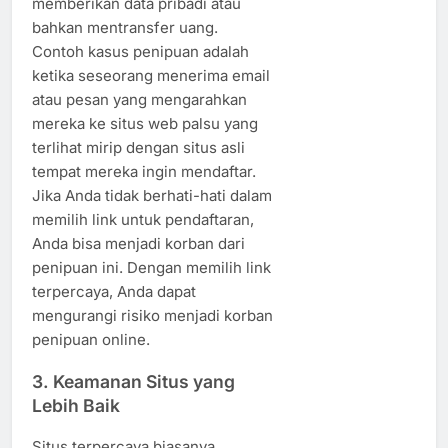
memberikan data pribadi atau
bahkan mentransfer uang.
Contoh kasus penipuan adalah
ketika seseorang menerima email
atau pesan yang mengarahkan
mereka ke situs web palsu yang
terlihat mirip dengan situs asli
tempat mereka ingin mendaftar.
Jika Anda tidak berhati-hati dalam
memilih link untuk pendaftaran,
Anda bisa menjadi korban dari
penipuan ini. Dengan memilih link
terpercaya, Anda dapat
mengurangi risiko menjadi korban
penipuan online.
3.
Keamanan Situs yang
Lebih Baik
Situs terpercaya biasanya