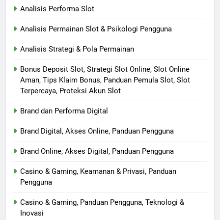
Analisis Performa Slot
Analisis Permainan Slot & Psikologi Pengguna
Analisis Strategi & Pola Permainan
Bonus Deposit Slot, Strategi Slot Online, Slot Online
Aman, Tips Klaim Bonus, Panduan Pemula Slot, Slot
Terpercaya, Proteksi Akun Slot
Brand dan Performa Digital
Brand Digital, Akses Online, Panduan Pengguna
Brand Online, Akses Digital, Panduan Pengguna
Casino & Gaming, Keamanan & Privasi, Panduan
Pengguna
Casino & Gaming, Panduan Pengguna, Teknologi &
Inovasi