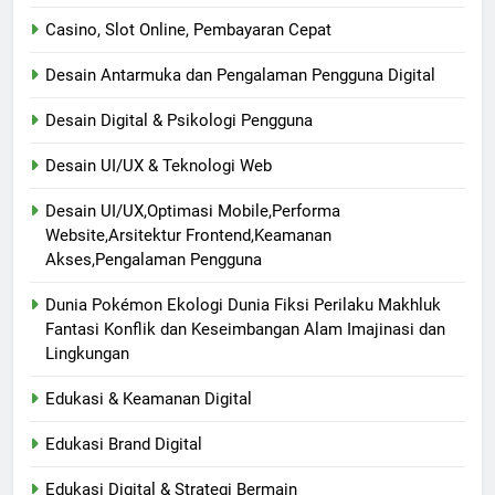
Casino, Slot Online, Pembayaran Cepat
Desain Antarmuka dan Pengalaman Pengguna Digital
Desain Digital & Psikologi Pengguna
Desain UI/UX & Teknologi Web
Desain UI/UX,Optimasi Mobile,Performa
Website,Arsitektur Frontend,Keamanan
Akses,Pengalaman Pengguna
Dunia Pokémon Ekologi Dunia Fiksi Perilaku Makhluk
Fantasi Konflik dan Keseimbangan Alam Imajinasi dan
Lingkungan
Edukasi & Keamanan Digital
Edukasi Brand Digital
Edukasi Digital & Strategi Bermain