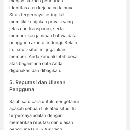
menjadi korban pencurian
identitas atau kejahatan lainnya.
Situs terpercaya sering kali
memiliki kebijakan privasi yang
jelas dan transparan, serta
memberikan jaminan bahwa data
pengguna akan dilindungi. Selain
itu, situs-situs ini juga akan
memberi Anda kendali lebih besar
atas bagaimana data Anda
digunakan dan dibagikan.
5.
Reputasi dan Ulasan
Pengguna
Salah satu cara untuk mengetahui
apakah sebuah link atau situs itu
terpercaya adalah dengan
memeriksa reputasi dan ulasan
pengguna lain. Situs yang