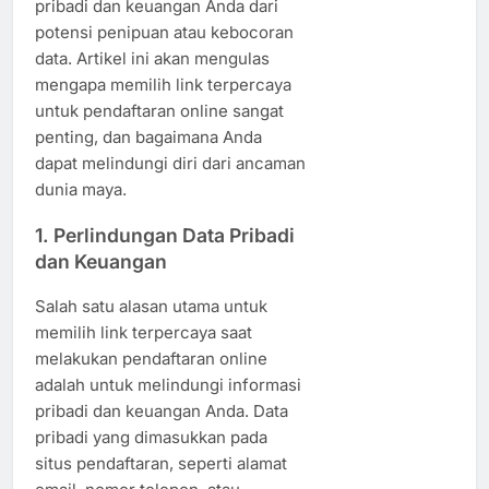
pribadi dan keuangan Anda dari
potensi penipuan atau kebocoran
data. Artikel ini akan mengulas
mengapa memilih link terpercaya
untuk pendaftaran online sangat
penting, dan bagaimana Anda
dapat melindungi diri dari ancaman
dunia maya.
1.
Perlindungan Data Pribadi
dan Keuangan
Salah satu alasan utama untuk
memilih link terpercaya saat
melakukan pendaftaran online
adalah untuk melindungi informasi
pribadi dan keuangan Anda. Data
pribadi yang dimasukkan pada
situs pendaftaran, seperti alamat