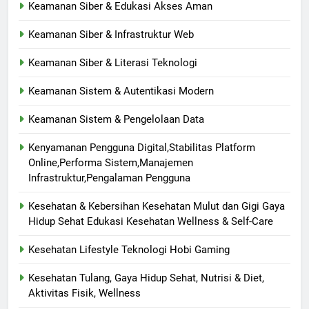
Keamanan Siber & Edukasi Akses Aman
Keamanan Siber & Infrastruktur Web
Keamanan Siber & Literasi Teknologi
Keamanan Sistem & Autentikasi Modern
Keamanan Sistem & Pengelolaan Data
Kenyamanan Pengguna Digital,Stabilitas Platform
Online,Performa Sistem,Manajemen
Infrastruktur,Pengalaman Pengguna
Kesehatan & Kebersihan Kesehatan Mulut dan Gigi Gaya
Hidup Sehat Edukasi Kesehatan Wellness & Self-Care
Kesehatan Lifestyle Teknologi Hobi Gaming
Kesehatan Tulang, Gaya Hidup Sehat, Nutrisi & Diet,
Aktivitas Fisik, Wellness