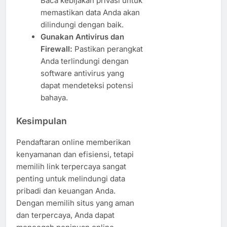
Baca kebijakan privasi untuk
memastikan data Anda akan
dilindungi dengan baik.
Gunakan Antivirus dan
Firewall:
Pastikan perangkat
Anda terlindungi dengan
software antivirus yang
dapat mendeteksi potensi
bahaya.
Kesimpulan
Pendaftaran online memberikan
kenyamanan dan efisiensi, tetapi
memilih link terpercaya sangat
penting untuk melindungi data
pribadi dan keuangan Anda.
Dengan memilih situs yang aman
dan terpercaya, Anda dapat