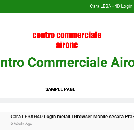
Cara LEBAH4D Login m
Cara Login KAYA787 Meng
Cara Mengatasi Formulir KAYA787 Login yan
Cara EDWINSLOT Login melalui Smartphone de
ntro Commerciale Air
Cara LEBAH4D Login m
Cara Login KAYA787 Meng
Cara Mengatasi Formulir KAYA787 Login yan
SAMPLE PAGE
EBAH4D Login melalui Browser Mobile secara Praktis
Ca
Ago
2 