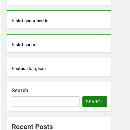
slot gacor hari ini
slot gacor
situs slot gacor
Search
SEARCH
Recent Posts