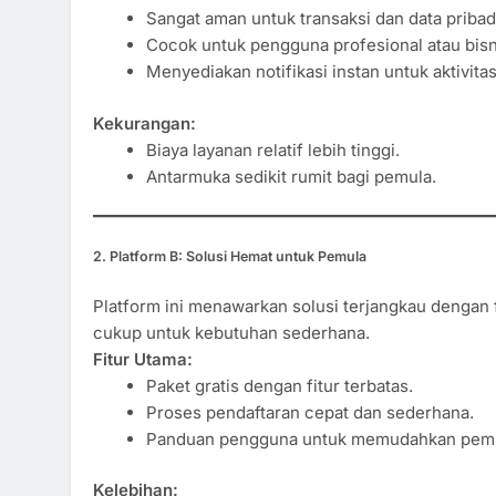
Sangat aman untuk transaksi dan data pribad
Cocok untuk pengguna profesional atau bisn
Menyediakan notifikasi instan untuk aktivit
Kekurangan:
Biaya layanan relatif lebih tinggi.
Antarmuka sedikit rumit bagi pemula.
2. Platform B: Solusi Hemat untuk Pemula
Platform ini menawarkan solusi terjangkau dengan f
cukup untuk kebutuhan sederhana.
Fitur Utama:
Paket gratis dengan fitur terbatas.
Proses pendaftaran cepat dan sederhana.
Panduan pengguna untuk memudahkan pemu
Kelebihan: