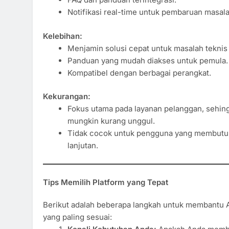
Notifikasi real-time untuk pembaruan masala
Kelebihan:
Menjamin solusi cepat untuk masalah teknis 
Panduan yang mudah diakses untuk pemula.
Kompatibel dengan berbagai perangkat.
Kekurangan:
Fokus utama pada layanan pelanggan, sehingg
mungkin kurang unggul.
Tidak cocok untuk pengguna yang membutuh
lanjutan.
Tips Memilih Platform yang Tepat
Berikut adalah beberapa langkah untuk membantu 
yang paling sesuai: