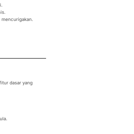
i.
is.
as mencurigakan.
itur dasar yang
la.