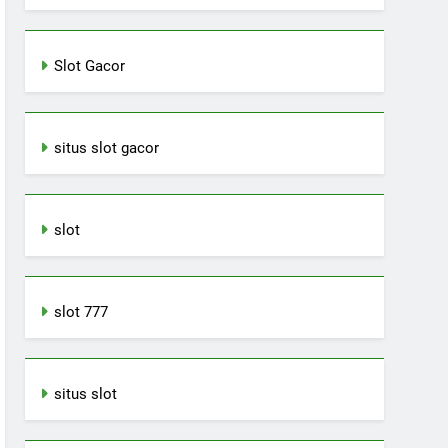
Slot Gacor
situs slot gacor
slot
slot 777
situs slot