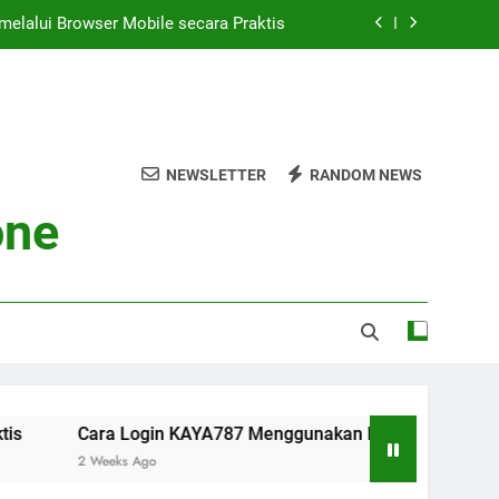
elalui Browser Mobile secara Praktis
gunakan Browser di Perangkat Mobile
g Tidak Dapat Diisi secara Sistematis
ngan Mudah, Aman, dan Lebih Terarah
NEWSLETTER
RANDOM NEWS
one
elalui Browser Mobile secara Praktis
gunakan Browser di Perangkat Mobile
g Tidak Dapat Diisi secara Sistematis
ra Login KAYA787 Menggunakan Browser di Perangkat Mobil
Weeks Ago