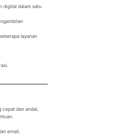
digital dalam satu
engambilan
eberapa layanan
asi.
g cepat dan andal,
ntuan.
an email.