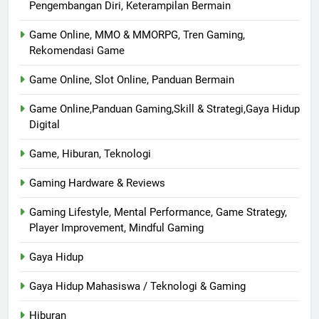
Pengembangan Diri, Keterampilan Bermain
Game Online, MMO & MMORPG, Tren Gaming,
Rekomendasi Game
Game Online, Slot Online, Panduan Bermain
Game Online,Panduan Gaming,Skill & Strategi,Gaya Hidup
Digital
Game, Hiburan, Teknologi
Gaming Hardware & Reviews
Gaming Lifestyle, Mental Performance, Game Strategy,
Player Improvement, Mindful Gaming
Gaya Hidup
Gaya Hidup Mahasiswa / Teknologi & Gaming
Hiburan