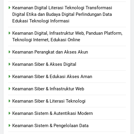
Keamanan Digital Literasi Teknologi Transformasi
Digital Etika dan Budaya Digital Perlindungan Data
Edukasi Teknologi Informasi
Keamanan Digital, Infrastruktur Web, Panduan Platform,
Teknologi Internet, Edukasi Online
Keamanan Perangkat dan Akses Akun
Keamanan Siber & Akses Digital
Keamanan Siber & Edukasi Akses Aman
Keamanan Siber & Infrastruktur Web
Keamanan Siber & Literasi Teknologi
Keamanan Sistem & Autentikasi Modern
Keamanan Sistem & Pengelolaan Data