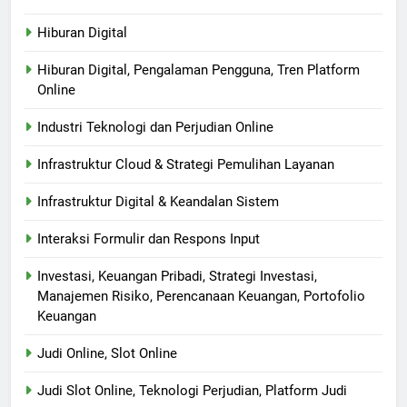
Hiburan Digital
Hiburan Digital, Pengalaman Pengguna, Tren Platform
Online
Industri Teknologi dan Perjudian Online
Infrastruktur Cloud & Strategi Pemulihan Layanan
Infrastruktur Digital & Keandalan Sistem
Interaksi Formulir dan Respons Input
Investasi, Keuangan Pribadi, Strategi Investasi,
Manajemen Risiko, Perencanaan Keuangan, Portofolio
Keuangan
Judi Online, Slot Online
Judi Slot Online, Teknologi Perjudian, Platform Judi