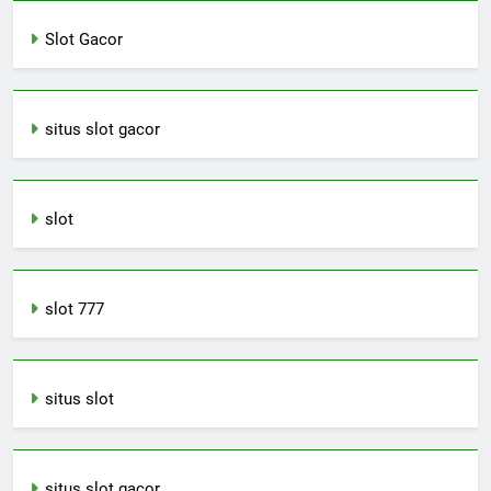
Slot Gacor
situs slot gacor
slot
slot 777
situs slot
situs slot gacor