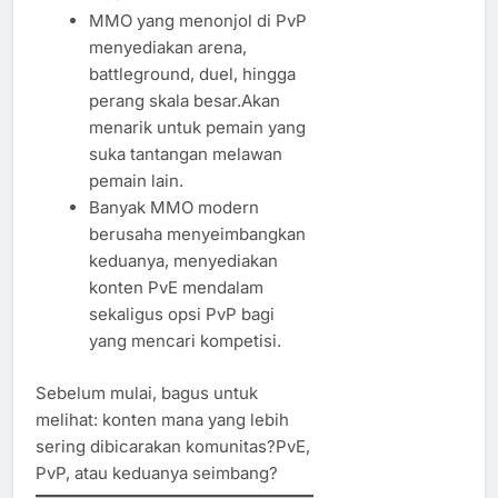
MMO yang menonjol di PvP
menyediakan arena,
battleground, duel, hingga
perang skala besar.Akan
menarik untuk pemain yang
suka tantangan melawan
pemain lain.
Banyak MMO modern
berusaha menyeimbangkan
keduanya, menyediakan
konten PvE mendalam
sekaligus opsi PvP bagi
yang mencari kompetisi.
Sebelum mulai, bagus untuk
melihat: konten mana yang lebih
sering dibicarakan komunitas?PvE,
PvP, atau keduanya seimbang?