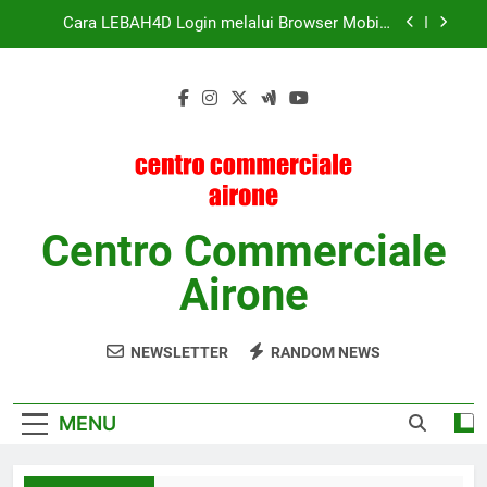
Skip
Cara Login KAYA787 Menggunakan Browser di
to
Perangkat Mobile
content
Cara Mengatasi Formulir KAYA787 Login yang
Tidak Dapat Diisi secara Sistematis
Cara EDWINSLOT Login melalui Smartphone
dengan Mudah, Aman, dan Lebih Terarah
Cara LEBAH4D Login melalui Browser Mobile
secara Praktis
Cara Login KAYA787 Menggunakan Browser di
Perangkat Mobile
Centro Commerciale
Cara Mengatasi Formulir KAYA787 Login yang
Airone
Tidak Dapat Diisi secara Sistematis
NEWSLETTER
RANDOM NEWS
MENU