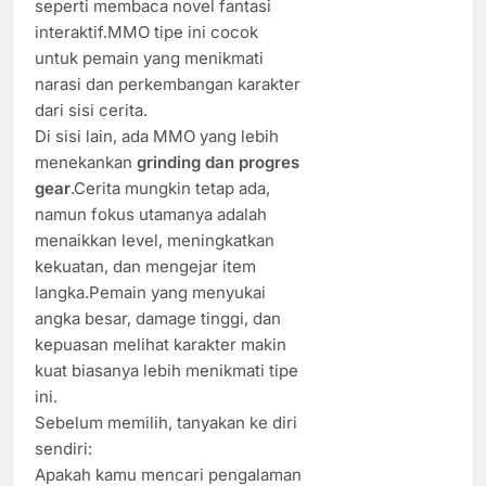
seperti membaca novel fantasi
interaktif.MMO tipe ini cocok
untuk pemain yang menikmati
narasi dan perkembangan karakter
dari sisi cerita.
Di sisi lain, ada MMO yang lebih
menekankan
grinding dan progres
gear
.Cerita mungkin tetap ada,
namun fokus utamanya adalah
menaikkan level, meningkatkan
kekuatan, dan mengejar item
langka.Pemain yang menyukai
angka besar, damage tinggi, dan
kepuasan melihat karakter makin
kuat biasanya lebih menikmati tipe
ini.
Sebelum memilih, tanyakan ke diri
sendiri:
Apakah kamu mencari pengalaman