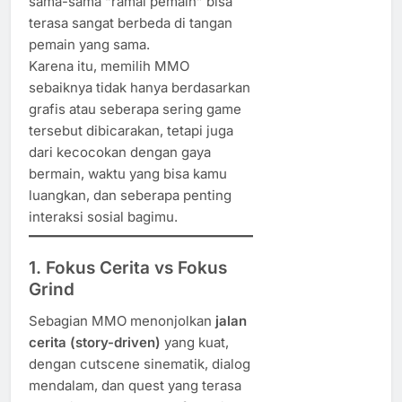
sama-sama “ramai pemain” bisa
terasa sangat berbeda di tangan
pemain yang sama.
Karena itu, memilih MMO
sebaiknya tidak hanya berdasarkan
grafis atau seberapa sering game
tersebut dibicarakan, tetapi juga
dari kecocokan dengan gaya
bermain, waktu yang bisa kamu
luangkan, dan seberapa penting
interaksi sosial bagimu.
1. Fokus Cerita vs Fokus
Grind
Sebagian MMO menonjolkan
jalan
cerita (story-driven)
yang kuat,
dengan cutscene sinematik, dialog
mendalam, dan quest yang terasa