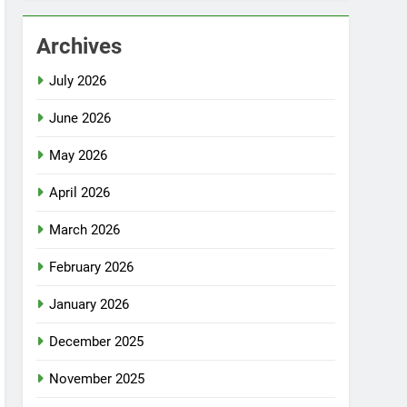
Archives
July 2026
June 2026
May 2026
April 2026
March 2026
February 2026
January 2026
December 2025
November 2025