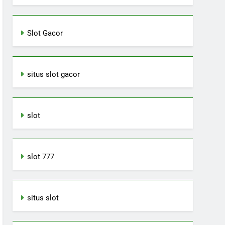
Slot Gacor
situs slot gacor
slot
slot 777
situs slot