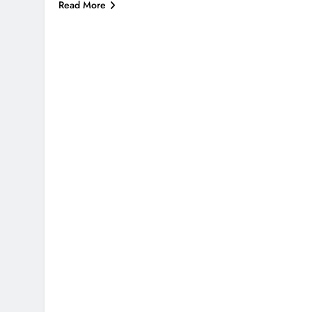
Read More