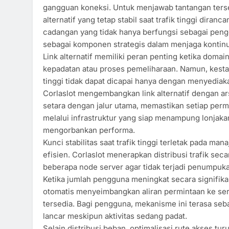
gangguan koneksi. Untuk menjawab tantangan terseb
alternatif yang tetap stabil saat trafik tinggi diranc
cadangan yang tidak hanya berfungsi sebagai pengga
sebagai komponen strategis dalam menjaga kontinu
Link alternatif memiliki peran penting ketika dom
kepadatan atau proses pemeliharaan. Namun, kestab
tinggi tidak dapat dicapai hanya dengan menyediak
Corlaslot mengembangkan link alternatif dengan ar
setara dengan jalur utama, memastikan setiap perm
melalui infrastruktur yang siap menampung lonjakan
mengorbankan performa.
Kunci stabilitas saat trafik tinggi terletak pada m
efisien. Corlaslot menerapkan distribusi trafik sec
beberapa node server agar tidak terjadi penumpukan
Ketika jumlah pengguna meningkat secara signifika
otomatis menyeimbangkan aliran permintaan ke ser
tersedia. Bagi pengguna, mekanisme ini terasa seb
lancar meskipun aktivitas sedang padat.
Selain distribusi beban, optimalisasi rute akses tu