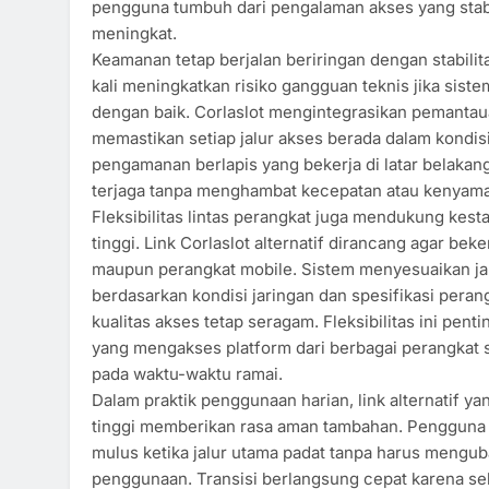
pengguna tumbuh dari pengalaman akses yang stabi
meningkat.
Keamanan tetap berjalan beriringan dengan stabilitas
kali meningkatkan risiko gangguan teknis jika sistem
dengan baik. Corlaslot mengintegrasikan pemantau
memastikan setiap jalur akses berada dalam kondis
pengamanan berlapis yang bekerja di latar belakang,
terjaga tanpa menghambat kecepatan atau kenyam
Fleksibilitas lintas perangkat juga mendukung kestab
tinggi. Link Corlaslot alternatif dirancang agar beke
maupun perangkat mobile. Sistem menyesuaikan ja
berdasarkan kondisi jaringan dan spesifikasi peran
kualitas akses tetap seragam. Fleksibilitas ini pen
yang mengakses platform dari berbagai perangkat
pada waktu-waktu ramai.
Dalam praktik penggunaan harian, link alternatif yang
tinggi memberikan rasa aman tambahan. Pengguna 
mulus ketika jalur utama padat tanpa harus mengu
penggunaan. Transisi berlangsung cepat karena sel