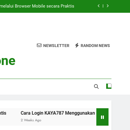
elalui Browser Mobile secara Praktis
gunakan Browser di Perangkat Mobile
g Tidak Dapat Diisi secara Sistematis
ngan Mudah, Aman, dan Lebih Terarah
NEWSLETTER
RANDOM NEWS
one
elalui Browser Mobile secara Praktis
gunakan Browser di Perangkat Mobile
g Tidak Dapat Diisi secara Sistematis
Cara Login KAYA787 Menggunakan Browser di Perangkat Mo
2 Weeks Ago