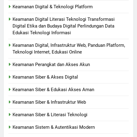
Keamanan Digital & Teknologi Platform
Keamanan Digital Literasi Teknologi Transformasi
Digital Etika dan Budaya Digital Perlindungan Data
Edukasi Teknologi Informasi
Keamanan Digital, Infrastruktur Web, Panduan Platform,
Teknologi Internet, Edukasi Online
Keamanan Perangkat dan Akses Akun
Keamanan Siber & Akses Digital
Keamanan Siber & Edukasi Akses Aman
Keamanan Siber & Infrastruktur Web
Keamanan Siber & Literasi Teknologi
Keamanan Sistem & Autentikasi Modern