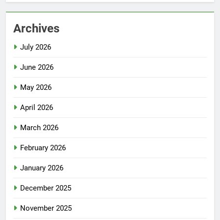
Archives
July 2026
June 2026
May 2026
April 2026
March 2026
February 2026
January 2026
December 2025
November 2025