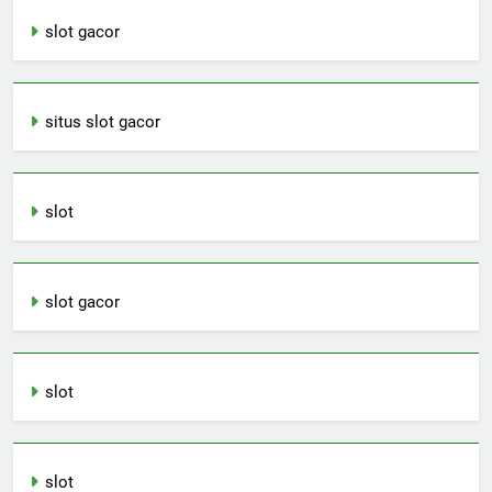
slot gacor
situs slot gacor
slot
slot gacor
slot
slot