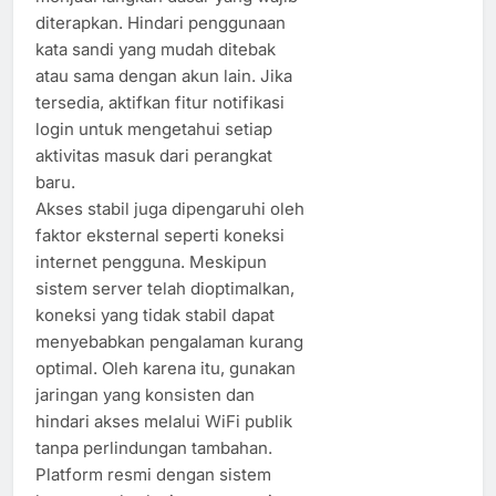
diterapkan. Hindari penggunaan
kata sandi yang mudah ditebak
atau sama dengan akun lain. Jika
tersedia, aktifkan fitur notifikasi
login untuk mengetahui setiap
aktivitas masuk dari perangkat
baru.
Akses stabil juga dipengaruhi oleh
faktor eksternal seperti koneksi
internet pengguna. Meskipun
sistem server telah dioptimalkan,
koneksi yang tidak stabil dapat
menyebabkan pengalaman kurang
optimal. Oleh karena itu, gunakan
jaringan yang konsisten dan
hindari akses melalui WiFi publik
tanpa perlindungan tambahan.
Platform resmi dengan sistem