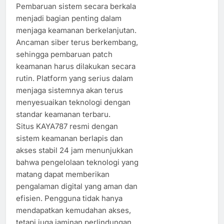
Pembaruan sistem secara berkala
menjadi bagian penting dalam
menjaga keamanan berkelanjutan.
Ancaman siber terus berkembang,
sehingga pembaruan patch
keamanan harus dilakukan secara
rutin. Platform yang serius dalam
menjaga sistemnya akan terus
menyesuaikan teknologi dengan
standar keamanan terbaru.
Situs KAYA787 resmi dengan
sistem keamanan berlapis dan
akses stabil 24 jam menunjukkan
bahwa pengelolaan teknologi yang
matang dapat memberikan
pengalaman digital yang aman dan
efisien. Pengguna tidak hanya
mendapatkan kemudahan akses,
tetapi juga jaminan perlindungan