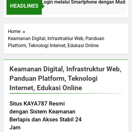
ra EDWINSLOT Login melalui Smartphone dengan Mudah, Ama
HEADLINES
Weeks Ago
Home
Keamanan Digital, Infrastruktur Web, Panduan
Platform, Teknologi Internet, Edukasi Online
Keamanan Digital, Infrastruktur Web,
Panduan Platform, Teknologi
Internet, Edukasi Online
Situs KAYA787 Resmi
dengan Sistem Keamanan
Berlapis dan Akses Stabil 24
Jam