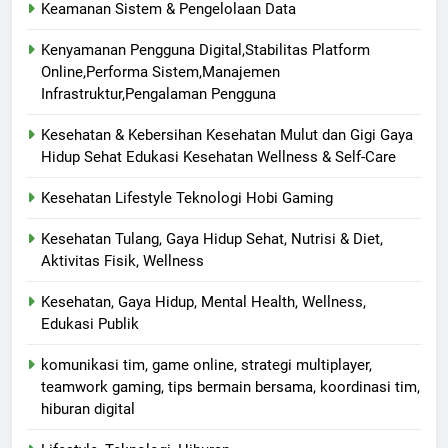
Keamanan Sistem & Pengelolaan Data
Kenyamanan Pengguna Digital,Stabilitas Platform
Online,Performa Sistem,Manajemen
Infrastruktur,Pengalaman Pengguna
Kesehatan & Kebersihan Kesehatan Mulut dan Gigi Gaya
Hidup Sehat Edukasi Kesehatan Wellness & Self-Care
Kesehatan Lifestyle Teknologi Hobi Gaming
Kesehatan Tulang, Gaya Hidup Sehat, Nutrisi & Diet,
Aktivitas Fisik, Wellness
Kesehatan, Gaya Hidup, Mental Health, Wellness,
Edukasi Publik
komunikasi tim, game online, strategi multiplayer,
teamwork gaming, tips bermain bersama, koordinasi tim,
hiburan digital