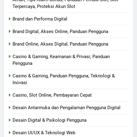
Terpercaya, Proteksi Akun Slot
Brand dan Performa Digital
Brand Digital, Akses Online, Panduan Pengguna
Brand Online, Akses Digital, Panduan Pengguna
Casino & Gaming, Keamanan & Privasi, Panduan
Pengguna
Casino & Gaming, Panduan Pengguna, Teknologi &
Inovasi
Casino, Slot Online, Pembayaran Cepat
Desain Antarmuka dan Pengalaman Pengguna Digital
Desain Digital & Psikologi Pengguna
Desain UI/UX & Teknologi Web