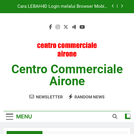
Skip
Cara Login KAYA787 Menggunakan Browser di
to
Perangkat Mobile
content
Cara Mengatasi Formulir KAYA787 Login yang
Tidak Dapat Diisi secara Sistematis
Cara EDWINSLOT Login melalui Smartphone
dengan Mudah, Aman, dan Lebih Terarah
Cara LEBAH4D Login melalui Browser Mobile
secara Praktis
Cara Login KAYA787 Menggunakan Browser di
Perangkat Mobile
Centro Commerciale
Cara Mengatasi Formulir KAYA787 Login yang
Airone
Tidak Dapat Diisi secara Sistematis
NEWSLETTER
RANDOM NEWS
MENU