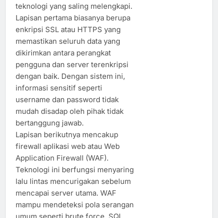
teknologi yang saling melengkapi.
Lapisan pertama biasanya berupa
enkripsi SSL atau HTTPS yang
memastikan seluruh data yang
dikirimkan antara perangkat
pengguna dan server terenkripsi
dengan baik. Dengan sistem ini,
informasi sensitif seperti
username dan password tidak
mudah disadap oleh pihak tidak
bertanggung jawab.
Lapisan berikutnya mencakup
firewall aplikasi web atau Web
Application Firewall (WAF).
Teknologi ini berfungsi menyaring
lalu lintas mencurigakan sebelum
mencapai server utama. WAF
mampu mendeteksi pola serangan
umum seperti brute force, SQL