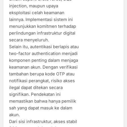
injection, maupun upaya
eksploitasi celah keamanan
lainnya. Implementasi sistem ini
menunjukkan komitmen terhadap
perlindungan infrastruktur digital
secara menyeluruh.
Selain itu, autentikasi berlapis atau
two-factor authentication menjadi
komponen penting dalam menjaga
keamanan akun. Dengan verifikasi
tambahan berupa kode OTP atau
notifikasi perangkat, risiko akses
ilegal dapat ditekan secara
signifikan. Pendekatan ini
memastikan bahwa hanya pemilik
sah yang dapat masuk ke dalam
akun.
Dari sisi infrastruktur, akses stabil