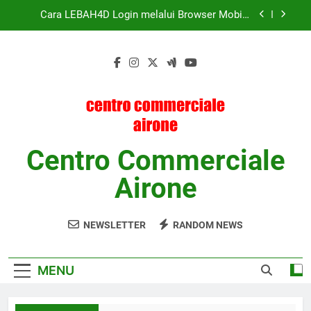
Skip
Cara Login KAYA787 Menggunakan Browser di
to
Perangkat Mobile
content
Cara Mengatasi Formulir KAYA787 Login yang
Tidak Dapat Diisi secara Sistematis
Cara EDWINSLOT Login melalui Smartphone
dengan Mudah, Aman, dan Lebih Terarah
Cara LEBAH4D Login melalui Browser Mobile
secara Praktis
Cara Login KAYA787 Menggunakan Browser di
Perangkat Mobile
Centro Commerciale
Cara Mengatasi Formulir KAYA787 Login yang
Airone
Tidak Dapat Diisi secara Sistematis
NEWSLETTER
RANDOM NEWS
MENU