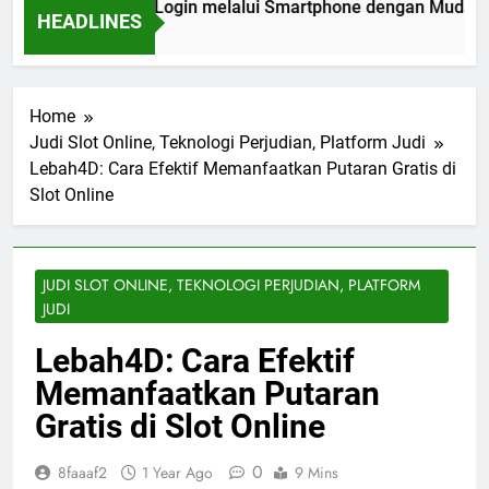
ra EDWINSLOT Login melalui Smartphone dengan Mudah, Ama
HEADLINES
Weeks Ago
Home
Judi Slot Online, Teknologi Perjudian, Platform Judi
Lebah4D: Cara Efektif Memanfaatkan Putaran Gratis di
Slot Online
JUDI SLOT ONLINE, TEKNOLOGI PERJUDIAN, PLATFORM
JUDI
Lebah4D: Cara Efektif
Memanfaatkan Putaran
Gratis di Slot Online
0
8faaaf2
1 Year Ago
9 Mins