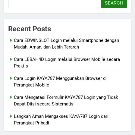
SEARCH
Recent Posts
Cara EDWINSLOT Login melalui Smartphone dengan
Mudah, Aman, dan Lebih Terarah
Cara LEBAH4D Login melalui Browser Mobile secara
Praktis
Cara Login KAYA787 Menggunakan Browser di
Perangkat Mobile
Cara Mengatasi Formulir KAYA787 Login yang Tidak
Dapat Diisi secara Sistematis
Langkah Aman Mengakses KAYA787 Login dari
Perangkat Pribadi