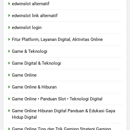
edwinslot alternatif
edwinslot link alternatif
edwinslot login
Fitur Platform, Layanan Digital, Aktivitas Online
Game & Teknologi
Game Digital & Teknologi
Game Online
Game Online & Hiburan
Game Online • Panduan Slot • Teknologi Digital
Game Online Hiburan Digital Panduan & Edukasi Gaya
Hidup Digital
Game Online Tips dan Trik Gaming Strategi Gaming