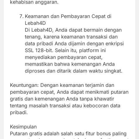
kehabisan anggaran.
Keamanan dan Pembayaran Cepat di
Lebah4D
Di Lebah4D, Anda dapat bermain dengan
tenang, karena keamanan transaksi dan
data pribadi Anda dijamin dengan enkripsi
SSL 128-bit. Selain itu, platform ini
menyediakan pembayaran cepat,
memastikan bahwa kemenangan Anda
diproses dan ditarik dalam waktu singkat.
Keuntungan: Dengan keamanan terjamin dan
pembayaran cepat, Anda dapat menikmati putaran
gratis dan kemenangan Anda tanpa khawatir
tentang masalah transaksi atau kebocoran data
pribadi.
Kesimpulan
Putaran gratis adalah salah satu fitur bonus paling