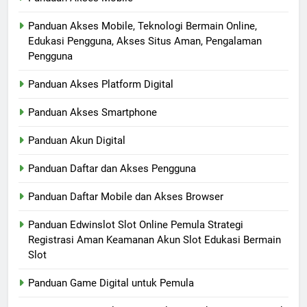
Panduan Akses Mobile, Teknologi Bermain Online,
Edukasi Pengguna, Akses Situs Aman, Pengalaman
Pengguna
Panduan Akses Platform Digital
Panduan Akses Smartphone
Panduan Akun Digital
Panduan Daftar dan Akses Pengguna
Panduan Daftar Mobile dan Akses Browser
Panduan Edwinslot Slot Online Pemula Strategi
Registrasi Aman Keamanan Akun Slot Edukasi Bermain
Slot
Panduan Game Digital untuk Pemula