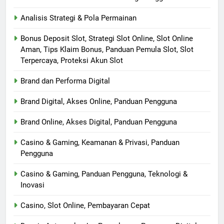
Analisis Strategi & Pola Permainan
Bonus Deposit Slot, Strategi Slot Online, Slot Online
Aman, Tips Klaim Bonus, Panduan Pemula Slot, Slot
Terpercaya, Proteksi Akun Slot
Brand dan Performa Digital
Brand Digital, Akses Online, Panduan Pengguna
Brand Online, Akses Digital, Panduan Pengguna
Casino & Gaming, Keamanan & Privasi, Panduan
Pengguna
Casino & Gaming, Panduan Pengguna, Teknologi &
Inovasi
Casino, Slot Online, Pembayaran Cepat