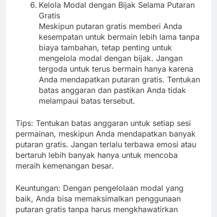
Kelola Modal dengan Bijak Selama Putaran
Gratis
Meskipun putaran gratis memberi Anda
kesempatan untuk bermain lebih lama tanpa
biaya tambahan, tetap penting untuk
mengelola modal dengan bijak. Jangan
tergoda untuk terus bermain hanya karena
Anda mendapatkan putaran gratis. Tentukan
batas anggaran dan pastikan Anda tidak
melampaui batas tersebut.
Tips: Tentukan batas anggaran untuk setiap sesi
permainan, meskipun Anda mendapatkan banyak
putaran gratis. Jangan terlalu terbawa emosi atau
bertaruh lebih banyak hanya untuk mencoba
meraih kemenangan besar.
Keuntungan: Dengan pengelolaan modal yang
baik, Anda bisa memaksimalkan penggunaan
putaran gratis tanpa harus mengkhawatirkan