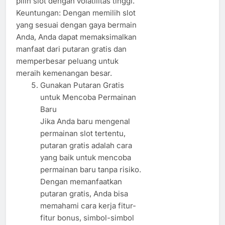
pilih slot dengan volatilitas tinggi.
Keuntungan: Dengan memilih slot
yang sesuai dengan gaya bermain
Anda, Anda dapat memaksimalkan
manfaat dari putaran gratis dan
memperbesar peluang untuk
meraih kemenangan besar.
Gunakan Putaran Gratis
untuk Mencoba Permainan
Baru
Jika Anda baru mengenal
permainan slot tertentu,
putaran gratis adalah cara
yang baik untuk mencoba
permainan baru tanpa risiko.
Dengan memanfaatkan
putaran gratis, Anda bisa
memahami cara kerja fitur-
fitur bonus, simbol-simbol