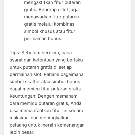
mengaktifkan fitur putaran
gratis. Beberapa slot juga
menawarkan fitur putaran
gratis melalui kombinasi
simbol khusus atau fitur
permainan bonus.
Tips: Sebelum bermain, baca
syarat dan ketentuan yang berlaku
untuk putaran gratis di setiap
permainan slot. Pahami bagaimana
simbol scatter atau simbol bonus
dapat memicu fitur putaran gratis.
Keuntungan: Dengan memahami
cara memicu putaran gratis, Anda
bisa memanfaatkan fitur ini secara
maksimal dan meningkatkan
peluang untuk meraih kemenangan
lebih besar.