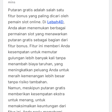
mins
Putaran gratis adalah salah satu
fitur bonus yang paling dicari oleh
pemain slot online. Di
Lebah4D
,
Anda akan menemukan berbagai
permainan slot yang menawarkan
putaran gratis sebagai bagian dari
fitur bonus. Fitur ini memberi Anda
kesempatan untuk memutar
gulungan lebih banyak kali tanpa
menambah biaya taruhan, yang
meningkatkan peluang Anda untuk
meraih kemenangan lebih besar
tanpa risiko tambahan.
Namun, meskipun putaran gratis
memberikan kesempatan ekstra
untuk menang, untuk
memaksimalkan keuntungan dari
fitur ini, Anda perlu memahami