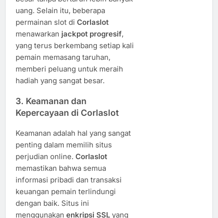
uang. Selain itu, beberapa
permainan slot di
Corlaslot
menawarkan
jackpot progresif
,
yang terus berkembang setiap kali
pemain memasang taruhan,
memberi peluang untuk meraih
hadiah yang sangat besar.
3.
Keamanan dan
Kepercayaan di Corlaslot
Keamanan adalah hal yang sangat
penting dalam memilih situs
perjudian online.
Corlaslot
memastikan bahwa semua
informasi pribadi dan transaksi
keuangan pemain terlindungi
dengan baik. Situs ini
menggunakan
enkripsi SSL
yang