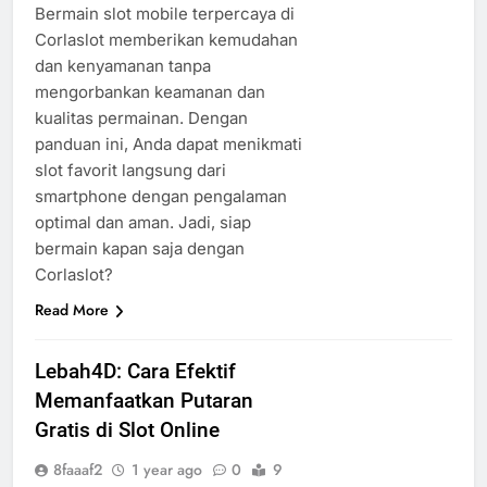
Bermain slot mobile terpercaya di
Corlaslot memberikan kemudahan
dan kenyamanan tanpa
mengorbankan keamanan dan
kualitas permainan. Dengan
panduan ini, Anda dapat menikmati
slot favorit langsung dari
smartphone dengan pengalaman
optimal dan aman. Jadi, siap
bermain kapan saja dengan
Corlaslot?
Read More
Lebah4D: Cara Efektif
Memanfaatkan Putaran
Gratis di Slot Online
8faaaf2
1 year ago
0
9