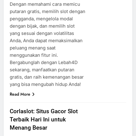
Dengan memahami cara memicu
putaran gratis, memilih slot dengan
pengganda, mengelola modal
dengan bijak, dan memilih slot
yang sesuai dengan volatilitas
Anda, Anda dapat memaksimalkan
peluang menang saat
menggunakan fitur ini.
Bergabunglah dengan Lebah4D
sekarang, manfaatkan putaran
gratis, dan raih kemenangan besar
yang bisa mengubah hidup Anda!
Read More
Corlaslot: Situs Gacor Slot
Terbaik Hari Ini untuk
Menang Besar