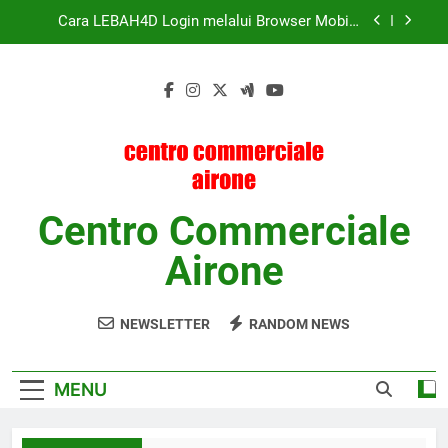
Skip
Cara Login KAYA787 Menggunakan Browser di
to
Perangkat Mobile
content
Cara Mengatasi Formulir KAYA787 Login yang
Tidak Dapat Diisi secara Sistematis
Cara EDWINSLOT Login melalui Smartphone
dengan Mudah, Aman, dan Lebih Terarah
Cara LEBAH4D Login melalui Browser Mobile
secara Praktis
Cara Login KAYA787 Menggunakan Browser di
Perangkat Mobile
Centro Commerciale
Cara Mengatasi Formulir KAYA787 Login yang
Airone
Tidak Dapat Diisi secara Sistematis
NEWSLETTER
RANDOM NEWS
MENU