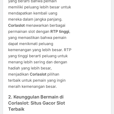
yang berarti bahwa pemain
memiliki peluang lebih besar untuk
mendapatkan kembali uang
mereka dalam jangka panjang.
Corlaslot
menawarkan berbagai
permainan slot dengan
RTP tinggi
,
yang memastikan bahwa pemain
dapat menikmati peluang
kemenangan yang lebih besar. RTP
yang tinggi berarti peluang untuk
menang lebih sering dan dengan
hadiah yang lebih besar,
menjadikan
Corlaslot
pilihan
terbaik untuk pemain yang ingin
meraih kemenangan besar.
2.
Keunggulan Bermain di
Corlaslot: Situs Gacor Slot
Terbaik