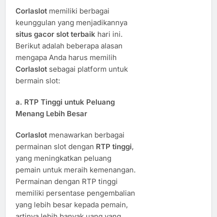
Corlaslot
memiliki berbagai
keunggulan yang menjadikannya
situs gacor slot terbaik
hari ini.
Berikut adalah beberapa alasan
mengapa Anda harus memilih
Corlaslot
sebagai platform untuk
bermain slot:
a. RTP Tinggi untuk Peluang
Menang Lebih Besar
Corlaslot
menawarkan berbagai
permainan slot dengan
RTP tinggi
,
yang meningkatkan peluang
pemain untuk meraih kemenangan.
Permainan dengan RTP tinggi
memiliki persentase pengembalian
yang lebih besar kepada pemain,
artinya lebih banyak uang yang