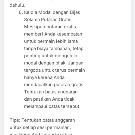
dahulu.
Kelola Modal dengan Bijak
Selama Putaran Gratis
Meskipun putaran gratis
memberi Anda kesempatan
untuk bermain lebih lama
tanpa biaya tambahan, tetap
penting untuk mengelola
modal dengan bijak. Jangan
tergoda untuk terus bermain
hanya karena Anda
mendapatkan putaran gratis.
Tentukan batas anggaran
dan pastikan Anda tidak
melampaui batas tersebut.
Tips: Tentukan batas anggaran
untuk setiap sesi permainan,
meskipun Anda mendapatkan