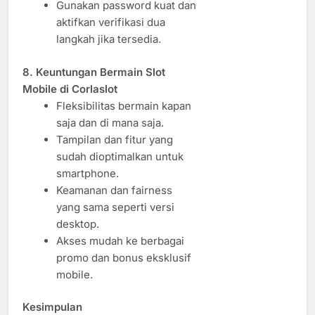
Gunakan password kuat dan
aktifkan verifikasi dua
langkah jika tersedia.
8. Keuntungan Bermain Slot
Mobile di Corlaslot
Fleksibilitas bermain kapan
saja dan di mana saja.
Tampilan dan fitur yang
sudah dioptimalkan untuk
smartphone.
Keamanan dan fairness
yang sama seperti versi
desktop.
Akses mudah ke berbagai
promo dan bonus eksklusif
mobile.
Kesimpulan