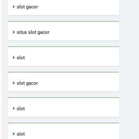
slot gacor
situs slot gacor
slot
slot gacor
slot
slot