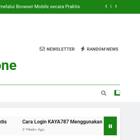
elalui Browser Mobile secara Praktis
gunakan Browser di Perangkat Mobile
g Tidak Dapat Diisi secara Sistematis
ngan Mudah, Aman, dan Lebih Terarah
NEWSLETTER
RANDOM NEWS
one
elalui Browser Mobile secara Praktis
gunakan Browser di Perangkat Mobile
g Tidak Dapat Diisi secara Sistematis
ra Login KAYA787 Menggunakan Browser di Perangkat Mobile
eeks Ago