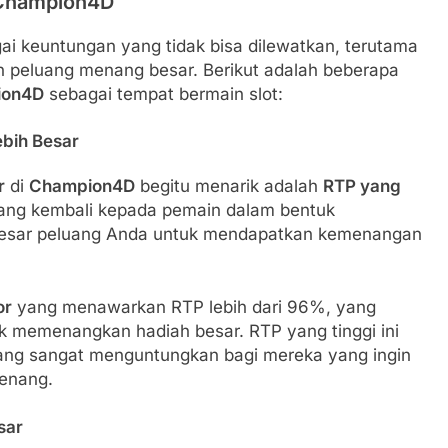
 Champion4D
 keuntungan yang tidak bisa dilewatkan, terutama
 peluang menang besar. Berikut adalah beberapa
ion4D
sebagai tempat bermain slot:
bih Besar
r
di
Champion4D
begitu menarik adalah
RTP yang
yang kembali kepada pemain dalam bentuk
besar peluang Anda untuk mendapatkan kemenangan
or
yang menawarkan RTP lebih dari 96%, yang
k memenangkan hadiah besar. RTP yang tinggi ini
ang sangat menguntungkan bagi mereka yang ingin
menang.
sar