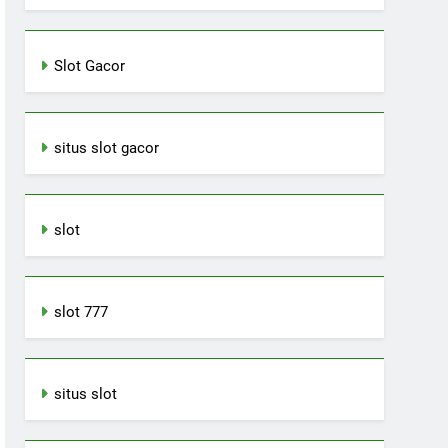
Slot Gacor
situs slot gacor
slot
slot 777
situs slot