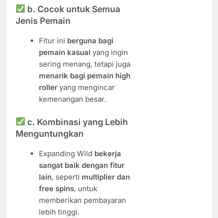
b. Cocok untuk Semua
Jenis Pemain
Fitur ini
berguna bagi
pemain kasual
yang ingin
sering menang, tetapi juga
menarik bagi pemain high
roller
yang mengincar
kemenangan besar.
c. Kombinasi yang Lebih
Menguntungkan
Expanding Wild
bekerja
sangat baik dengan fitur
lain
, seperti
multiplier dan
free spins
, untuk
memberikan pembayaran
lebih tinggi.