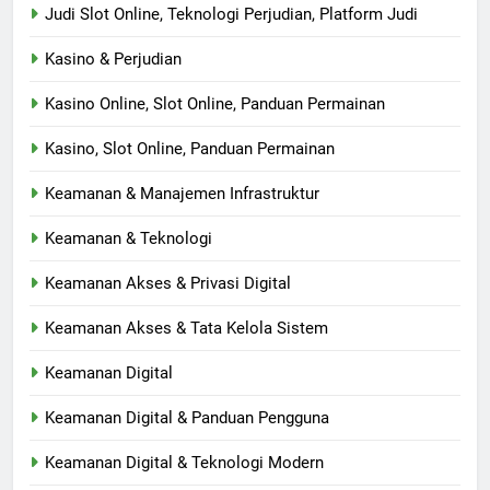
Judi Slot Online, Teknologi Perjudian, Platform Judi
Kasino & Perjudian
Kasino Online, Slot Online, Panduan Permainan
Kasino, Slot Online, Panduan Permainan
Keamanan & Manajemen Infrastruktur
Keamanan & Teknologi
Keamanan Akses & Privasi Digital
Keamanan Akses & Tata Kelola Sistem
Keamanan Digital
Keamanan Digital & Panduan Pengguna
Keamanan Digital & Teknologi Modern