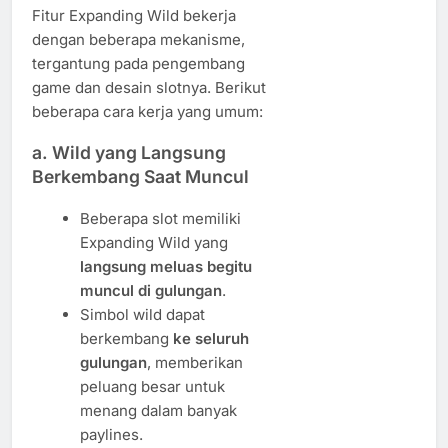
Fitur Expanding Wild bekerja
dengan beberapa mekanisme,
tergantung pada pengembang
game dan desain slotnya. Berikut
beberapa cara kerja yang umum:
a. Wild yang Langsung
Berkembang Saat Muncul
Beberapa slot memiliki
Expanding Wild yang
langsung meluas begitu
muncul di gulungan
.
Simbol wild dapat
berkembang
ke seluruh
gulungan
, memberikan
peluang besar untuk
menang dalam banyak
paylines.