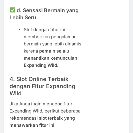
d. Sensasi Bermain yang
Lebih Seru
Slot dengan fitur ini
memberikan pengalaman
bermain yang lebih dinamis
karena
pemain selalu
menantikan kemunculan
Expanding Wild
.
4. Slot Online Terbaik
dengan Fitur Expanding
Wild
Jika Anda ingin mencoba fitur
Expanding Wild, berikut beberapa
rekomendasi slot terbaik yang
menawarkan fitur ini
: