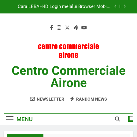
Skip
Cara Login KAYA787 Menggunakan Browser di
to
Perangkat Mobile
content
Cara Mengatasi Formulir KAYA787 Login yang
Tidak Dapat Diisi secara Sistematis
Cara EDWINSLOT Login melalui Smartphone
dengan Mudah, Aman, dan Lebih Terarah
Cara LEBAH4D Login melalui Browser Mobile
secara Praktis
Cara Login KAYA787 Menggunakan Browser di
Perangkat Mobile
Centro Commerciale
Cara Mengatasi Formulir KAYA787 Login yang
Airone
Tidak Dapat Diisi secara Sistematis
NEWSLETTER
RANDOM NEWS
MENU