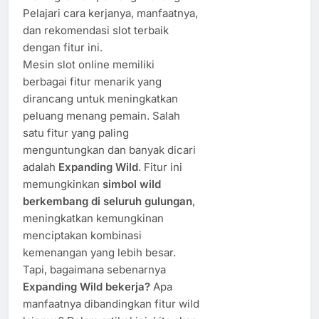
Pelajari cara kerjanya, manfaatnya,
dan rekomendasi slot terbaik
dengan fitur ini.
Mesin slot online memiliki
berbagai fitur menarik yang
dirancang untuk meningkatkan
peluang menang pemain. Salah
satu fitur yang paling
menguntungkan dan banyak dicari
adalah
Expanding Wild
. Fitur ini
memungkinkan
simbol wild
berkembang di seluruh gulungan
,
meningkatkan kemungkinan
menciptakan kombinasi
kemenangan yang lebih besar.
Tapi, bagaimana sebenarnya
Expanding Wild bekerja?
Apa
manfaatnya dibandingkan fitur wild