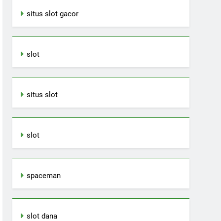
situs slot gacor
slot
situs slot
slot
spaceman
slot dana