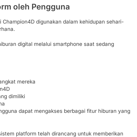
orm oleh Pengguna
i Champion4D digunakan dalam kehidupan sehari-
erhana.
iburan digital melalui smartphone saat sedang
angkat mereka
on4D
g dimiliki
na
pengguna dapat mengakses berbagai fitur hiburan yang
sistem platform telah dirancang untuk memberikan