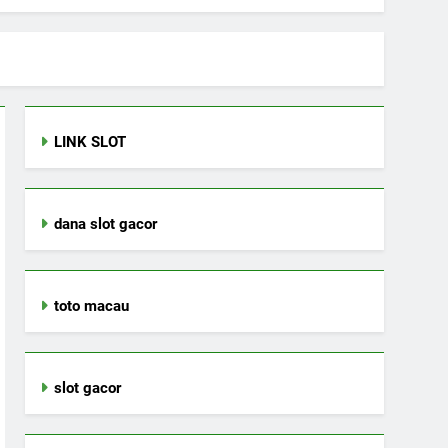
LINK SLOT
dana slot gacor
toto macau
slot gacor