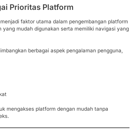
 Prioritas Platform
a menjadi faktor utama dalam pengembangan platform
m yang mudah digunakan serta memiliki navigasi yang
timbangkan berbagai aspek pengalaman pengguna,
kat
uk mengakses platform dengan mudah tanpa
eks.