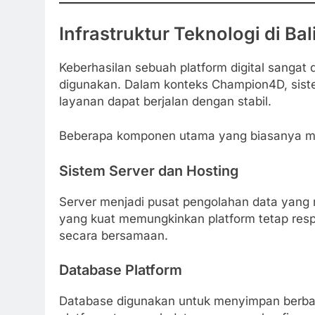
Infrastruktur Teknologi di B
Keberhasilan sebuah platform digital sangat d
digunakan. Dalam konteks Champion4D, sist
layanan dapat berjalan dengan stabil.
Beberapa komponen utama yang biasanya mend
Sistem Server dan Hosting
Server menjadi pusat pengolahan data yang 
yang kuat memungkinkan platform tetap res
secara bersamaan.
Database Platform
Database digunakan untuk menyimpan berbag