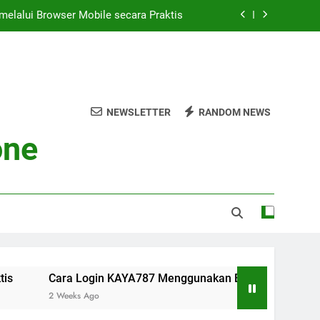
elalui Browser Mobile secara Praktis
gunakan Browser di Perangkat Mobile
g Tidak Dapat Diisi secara Sistematis
ngan Mudah, Aman, dan Lebih Terarah
NEWSLETTER
RANDOM NEWS
one
elalui Browser Mobile secara Praktis
gunakan Browser di Perangkat Mobile
g Tidak Dapat Diisi secara Sistematis
a Login KAYA787 Menggunakan Browser di Perangkat Mobile
eeks Ago