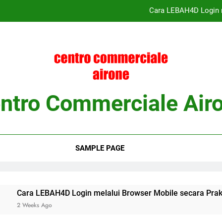
Cara LEBAH4D Login m
Cara Login KAYA787 Meng
Cara Mengatasi Formulir KAYA787 Login yan
Cara EDWINSLOT Login melalui Smartphone de
ntro Commerciale Air
Cara LEBAH4D Login m
Cara Login KAYA787 Meng
Cara Mengatasi Formulir KAYA787 Login yan
SAMPLE PAGE
BAH4D Login melalui Browser Mobile secara Praktis
Car
go
2 W