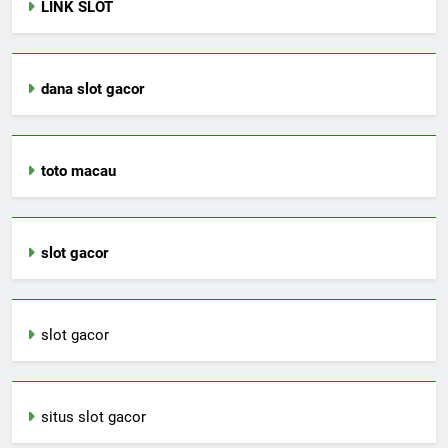
LINK SLOT
dana slot gacor
toto macau
slot gacor
slot gacor
situs slot gacor