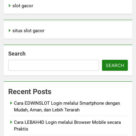
slot gacor
situs slot gacor
Search
SEARCH
Recent Posts
Cara EDWINSLOT Login melalui Smartphone dengan
Mudah, Aman, dan Lebih Terarah
Cara LEBAH4D Login melalui Browser Mobile secara
Praktis