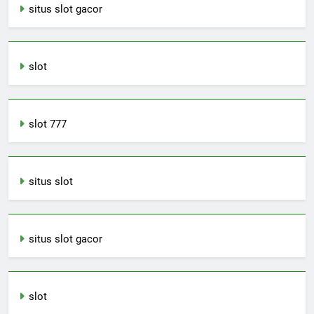
situs slot gacor
slot
slot 777
situs slot
situs slot gacor
slot