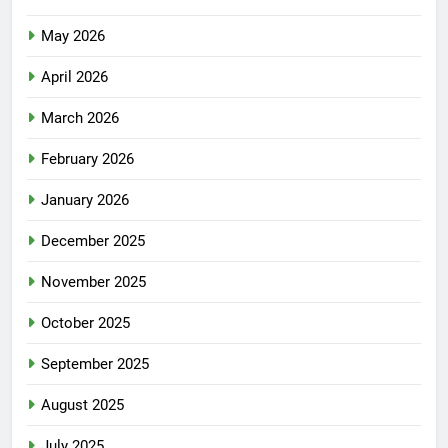
May 2026
April 2026
March 2026
February 2026
January 2026
December 2025
November 2025
October 2025
September 2025
August 2025
July 2025