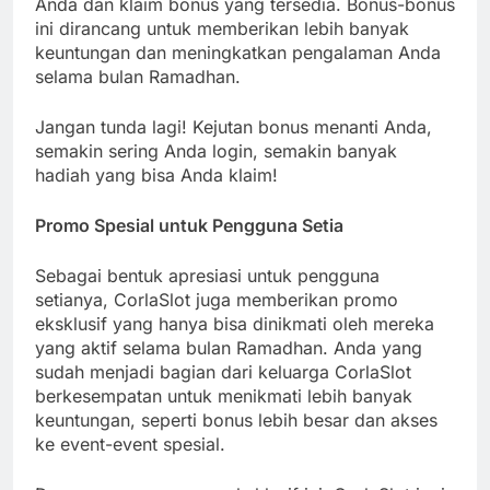
Anda dan klaim bonus yang tersedia. Bonus-bonus
ini dirancang untuk memberikan lebih banyak
keuntungan dan meningkatkan pengalaman Anda
selama bulan Ramadhan.
Jangan tunda lagi! Kejutan bonus menanti Anda,
semakin sering Anda login, semakin banyak
hadiah yang bisa Anda klaim!
Promo Spesial untuk Pengguna Setia
Sebagai bentuk apresiasi untuk pengguna
setianya, CorlaSlot juga memberikan promo
eksklusif yang hanya bisa dinikmati oleh mereka
yang aktif selama bulan Ramadhan. Anda yang
sudah menjadi bagian dari keluarga CorlaSlot
berkesempatan untuk menikmati lebih banyak
keuntungan, seperti bonus lebih besar dan akses
ke event-event spesial.