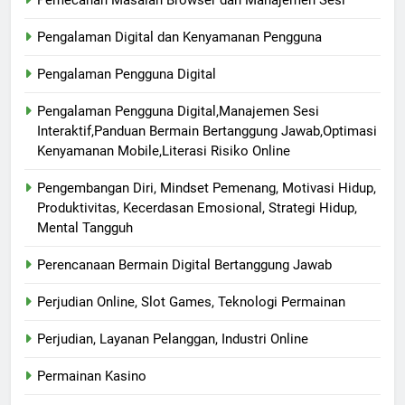
Pemecahan Masalah Browser dan Manajemen Sesi
Pengalaman Digital dan Kenyamanan Pengguna
Pengalaman Pengguna Digital
Pengalaman Pengguna Digital,Manajemen Sesi
Interaktif,Panduan Bermain Bertanggung Jawab,Optimasi
Kenyamanan Mobile,Literasi Risiko Online
Pengembangan Diri, Mindset Pemenang, Motivasi Hidup,
Produktivitas, Kecerdasan Emosional, Strategi Hidup,
Mental Tangguh
Perencanaan Bermain Digital Bertanggung Jawab
Perjudian Online, Slot Games, Teknologi Permainan
Perjudian, Layanan Pelanggan, Industri Online
Permainan Kasino