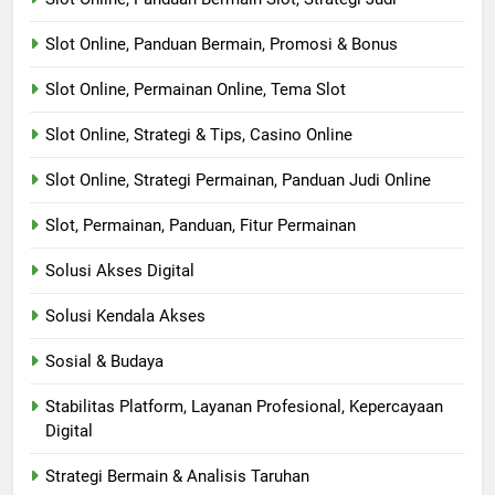
Slot Online, Panduan Bermain, Promosi & Bonus​
Slot Online, Permainan Online, Tema Slot
Slot Online, Strategi & Tips, Casino Online
Slot Online, Strategi Permainan, Panduan Judi Online
Slot, Permainan, Panduan, Fitur Permainan
Solusi Akses Digital
Solusi Kendala Akses
Sosial & Budaya
Stabilitas Platform, Layanan Profesional, Kepercayaan
Digital
Strategi Bermain & Analisis Taruhan