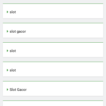
slot
slot gacor
slot
slot
Slot Gacor