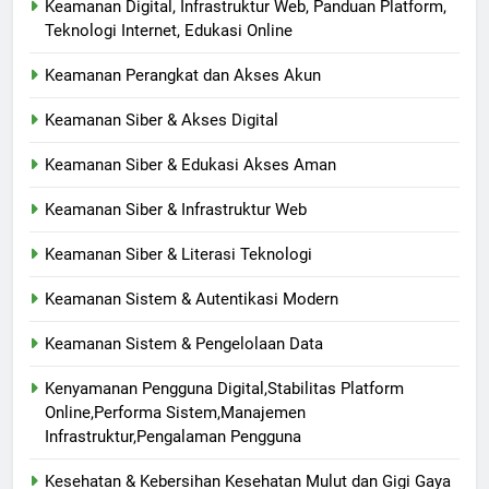
Keamanan Digital, Infrastruktur Web, Panduan Platform,
Teknologi Internet, Edukasi Online
Keamanan Perangkat dan Akses Akun
Keamanan Siber & Akses Digital
Keamanan Siber & Edukasi Akses Aman
Keamanan Siber & Infrastruktur Web
Keamanan Siber & Literasi Teknologi
Keamanan Sistem & Autentikasi Modern
Keamanan Sistem & Pengelolaan Data
Kenyamanan Pengguna Digital,Stabilitas Platform
Online,Performa Sistem,Manajemen
Infrastruktur,Pengalaman Pengguna
Kesehatan & Kebersihan Kesehatan Mulut dan Gigi Gaya