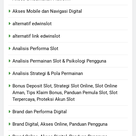
Akses Mobile dan Navigasi Digital
alternatif edwinslot
alternatif link edwinslot
Analisis Performa Slot
Analisis Permainan Slot & Psikologi Pengguna
Analisis Strategi & Pola Permainan
Bonus Deposit Slot, Strategi Slot Online, Slot Online
Aman, Tips Klaim Bonus, Panduan Pemula Slot, Slot
Terpercaya, Proteksi Akun Slot
Brand dan Performa Digital
Brand Digital, Akses Online, Panduan Pengguna