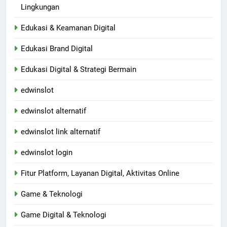
Lingkungan
Edukasi & Keamanan Digital
Edukasi Brand Digital
Edukasi Digital & Strategi Bermain
edwinslot
edwinslot alternatif
edwinslot link alternatif
edwinslot login
Fitur Platform, Layanan Digital, Aktivitas Online
Game & Teknologi
Game Digital & Teknologi