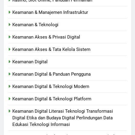
Kasino, Slot Online, Panduan Permainan
Keamanan & Manajemen Infrastruktur
Keamanan & Teknologi
Keamanan Akses & Privasi Digital
Keamanan Akses & Tata Kelola Sistem
Keamanan Digital
Keamanan Digital & Panduan Pengguna
Keamanan Digital & Teknologi Modern
Keamanan Digital & Teknologi Platform
Keamanan Digital Literasi Teknologi Transformasi
Digital Etika dan Budaya Digital Perlindungan Data
Edukasi Teknologi Informasi