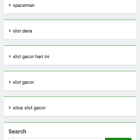
spaceman
slot dana
slot gacor hari ini
slot gacor
situs slot gacor
Search