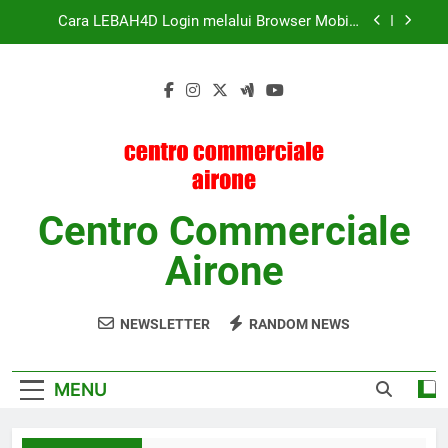
Skip
Cara Login KAYA787 Menggunakan Browser di
to
Perangkat Mobile
content
Cara Mengatasi Formulir KAYA787 Login yang
Tidak Dapat Diisi secara Sistematis
Cara EDWINSLOT Login melalui Smartphone
dengan Mudah, Aman, dan Lebih Terarah
Cara LEBAH4D Login melalui Browser Mobile
secara Praktis
Cara Login KAYA787 Menggunakan Browser di
Perangkat Mobile
Centro Commerciale
Cara Mengatasi Formulir KAYA787 Login yang
Airone
Tidak Dapat Diisi secara Sistematis
NEWSLETTER
RANDOM NEWS
MENU