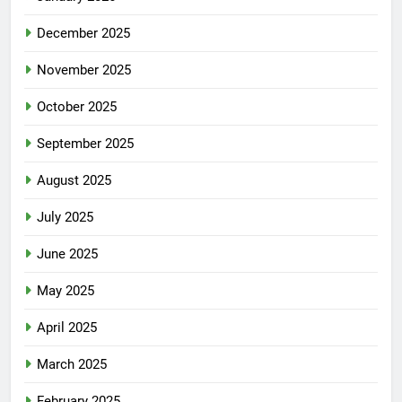
December 2025
November 2025
October 2025
September 2025
August 2025
July 2025
June 2025
May 2025
April 2025
March 2025
February 2025