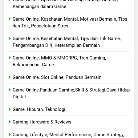
Kemenangan dalam Game
Game Online, Kesehatan Mental, Motivasi Bermain, Tips
dan Trik, Pengelolaan Stres
Game Online, Kesehatan Mental, Tips dan Trik Game,
Pengembangan Diri, Keterampilan Bermain
Game Online, MMO & MMORPG, Tren Gaming,
Rekomendasi Game
Game Online, Slot Online, Panduan Bermain
Game Online,Panduan Gaming,Skill & Strategi,Gaya Hidup
Digital
Game, Hiburan, Teknologi
Gaming Hardware & Reviews
Gaming Lifestyle, Mental Performance, Game Strategy,