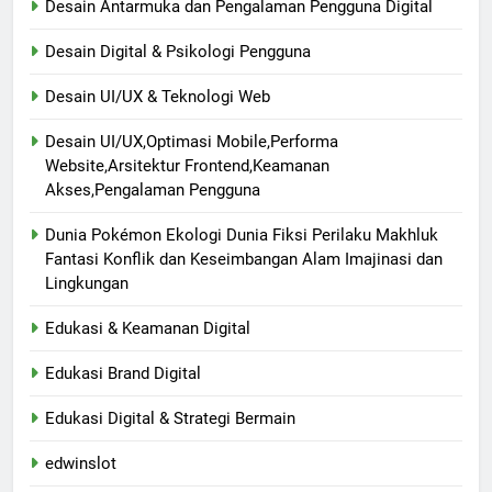
Desain Antarmuka dan Pengalaman Pengguna Digital
Desain Digital & Psikologi Pengguna
Desain UI/UX & Teknologi Web
Desain UI/UX,Optimasi Mobile,Performa
Website,Arsitektur Frontend,Keamanan
Akses,Pengalaman Pengguna
Dunia Pokémon Ekologi Dunia Fiksi Perilaku Makhluk
Fantasi Konflik dan Keseimbangan Alam Imajinasi dan
Lingkungan
Edukasi & Keamanan Digital
Edukasi Brand Digital
Edukasi Digital & Strategi Bermain
edwinslot