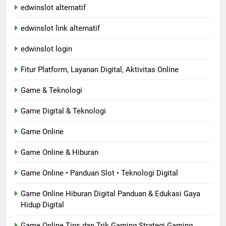
edwinslot alternatif
edwinslot link alternatif
edwinslot login
Fitur Platform, Layanan Digital, Aktivitas Online
Game & Teknologi
Game Digital & Teknologi
Game Online
Game Online & Hiburan
Game Online • Panduan Slot • Teknologi Digital
Game Online Hiburan Digital Panduan & Edukasi Gaya
Hidup Digital
Game Online Tips dan Trik Gaming Strategi Gaming