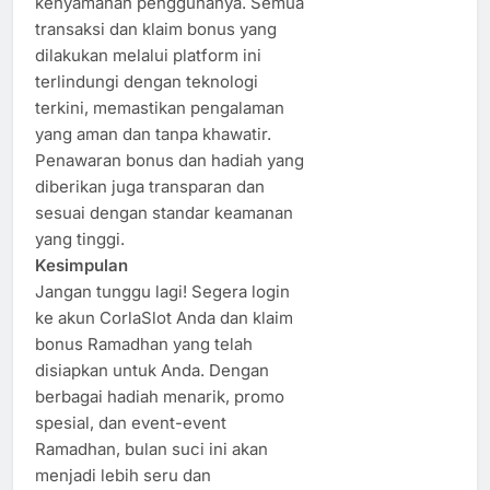
kenyamanan penggunanya. Semua
transaksi dan klaim bonus yang
dilakukan melalui platform ini
terlindungi dengan teknologi
terkini, memastikan pengalaman
yang aman dan tanpa khawatir.
Penawaran bonus dan hadiah yang
diberikan juga transparan dan
sesuai dengan standar keamanan
yang tinggi.
Kesimpulan
Jangan tunggu lagi! Segera login
ke akun CorlaSlot Anda dan klaim
bonus Ramadhan yang telah
disiapkan untuk Anda. Dengan
berbagai hadiah menarik, promo
spesial, dan event-event
Ramadhan, bulan suci ini akan
menjadi lebih seru dan