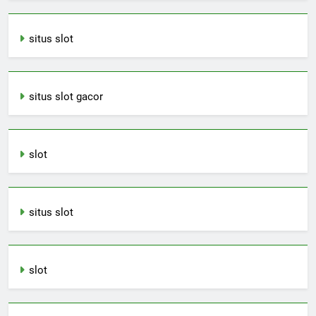
situs slot
situs slot gacor
slot
situs slot
slot