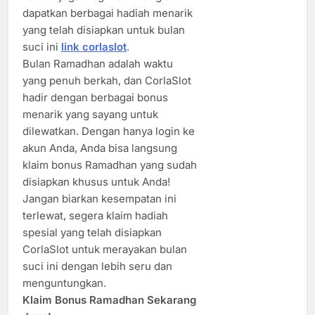
dapatkan berbagai hadiah menarik
yang telah disiapkan untuk bulan
suci ini
link corlaslot
.
Bulan Ramadhan adalah waktu
yang penuh berkah, dan CorlaSlot
hadir dengan berbagai bonus
menarik yang sayang untuk
dilewatkan. Dengan hanya login ke
akun Anda, Anda bisa langsung
klaim bonus Ramadhan yang sudah
disiapkan khusus untuk Anda!
Jangan biarkan kesempatan ini
terlewat, segera klaim hadiah
spesial yang telah disiapkan
CorlaSlot untuk merayakan bulan
suci ini dengan lebih seru dan
menguntungkan.
Klaim Bonus Ramadhan Sekarang