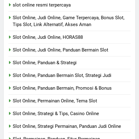
slot online resmi terpercaya
Slot Online, Judi Online, Game Terpercaya, Bonus Slot,
Tips Slot, Link Alternatif, Akses Aman
Slot Online, Judi Online, HORAS88
Slot Online, Judi Online, Panduan Bermain Slot
Slot Online, Panduan & Strategi
Slot Online, Panduan Bermain Slot, Strategi Judi
Slot Online, Panduan Bermain, Promosi & Bonus​
Slot Online, Permainan Online, Tema Slot
Slot Online, Strategi & Tips, Casino Online
Slot Online, Strategi Permainan, Panduan Judi Online