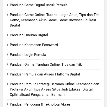
Panduan Game Digital untuk Pemula
Panduan Game Online, Tutorial Login Akun, Tips dan Trik
Game, Keamanan Akun Game, Game Browser, Edukasi
Digital
Panduan Hiburan Digital
Panduan Keamanan Password
Panduan Login Pemula
Panduan Online, Taruhan Online, Tips dan Trik
Panduan Pemula dan Akses Platform Digital
Panduan Pemula Strategi Bermain Online Keamanan dan
Proteksi Akun Tips Akses Situs Judi Edukasi Digital
Optimalisasi Pengalaman Bermain
Panduan Pengguna & Teknologi Akses