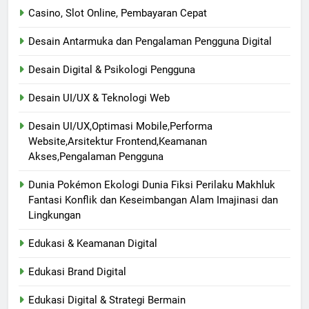
Casino, Slot Online, Pembayaran Cepat
Desain Antarmuka dan Pengalaman Pengguna Digital
Desain Digital & Psikologi Pengguna
Desain UI/UX & Teknologi Web
Desain UI/UX,Optimasi Mobile,Performa
Website,Arsitektur Frontend,Keamanan
Akses,Pengalaman Pengguna
Dunia Pokémon Ekologi Dunia Fiksi Perilaku Makhluk
Fantasi Konflik dan Keseimbangan Alam Imajinasi dan
Lingkungan
Edukasi & Keamanan Digital
Edukasi Brand Digital
Edukasi Digital & Strategi Bermain