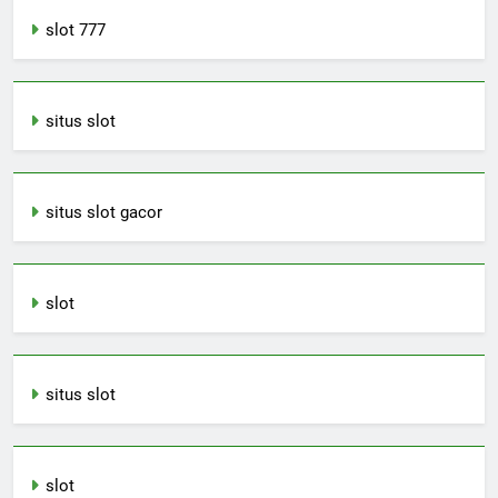
slot 777
situs slot
situs slot gacor
slot
situs slot
slot