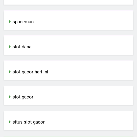
spaceman
slot dana
slot gacor hari ini
slot gacor
situs slot gacor