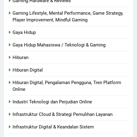
Gaming Hardware & Reviews
Gaming Lifestyle, Mental Performance, Game Strategy,
Player Improvement, Mindful Gaming
Gaya Hidup
Gaya Hidup Mahasiswa / Teknologi & Gaming
Hiburan
Hiburan Digital
Hiburan Digital, Pengalaman Pengguna, Tren Platform
Online
Industri Teknologi dan Perjudian Online
Infrastruktur Cloud & Strategi Pemulihan Layanan
Infrastruktur Digital & Keandalan Sistem