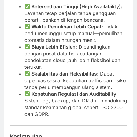
Ketersediaan Tinggi (High Availability):
Layanan tetap berjalan tanpa gangguan
berarti, bahkan di tengah bencana.
Waktu Pemulihan Lebih Cepat:
Tidak
perlu menunggu setup manual—pemulihan
otomatis dalam hitungan menit.
Biaya Lebih Efisien:
Dibandingkan
dengan pusat data fisik cadangan,
pendekatan cloud jauh lebih fleksibel dan
terukur.
Skalabilitas dan Fleksibilitas:
Dapat
diperluas sesuai kebutuhan traffic dan risiko
tanpa perlu membangun ulang sistem.
Kepatuhan Regulasi dan Auditability:
Sistem log, backup, dan DR drill mendukung
standar keamanan global seperti ISO 27001
dan GDPR.
Kesimpulan