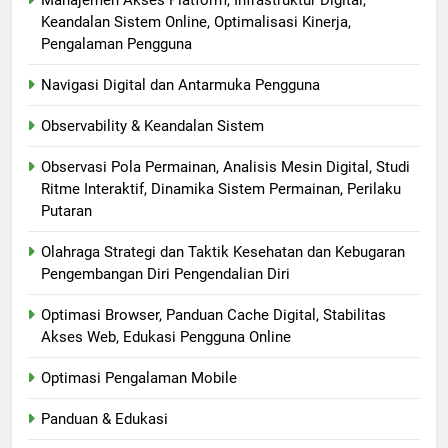
Keandalan Sistem Online, Optimalisasi Kinerja,
Pengalaman Pengguna
Navigasi Digital dan Antarmuka Pengguna
Observability & Keandalan Sistem
Observasi Pola Permainan, Analisis Mesin Digital, Studi
Ritme Interaktif, Dinamika Sistem Permainan, Perilaku
Putaran
Olahraga Strategi dan Taktik Kesehatan dan Kebugaran
Pengembangan Diri Pengendalian Diri
Optimasi Browser, Panduan Cache Digital, Stabilitas
Akses Web, Edukasi Pengguna Online
Optimasi Pengalaman Mobile
Panduan & Edukasi