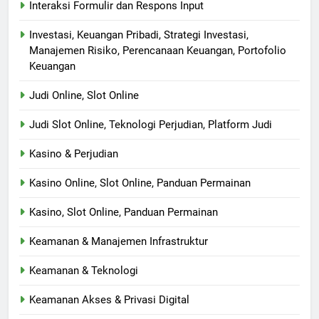
Interaksi Formulir dan Respons Input
Investasi, Keuangan Pribadi, Strategi Investasi,
Manajemen Risiko, Perencanaan Keuangan, Portofolio
Keuangan
Judi Online, Slot Online
Judi Slot Online, Teknologi Perjudian, Platform Judi
Kasino & Perjudian
Kasino Online, Slot Online, Panduan Permainan
Kasino, Slot Online, Panduan Permainan
Keamanan & Manajemen Infrastruktur
Keamanan & Teknologi
Keamanan Akses & Privasi Digital