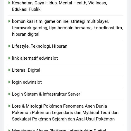
Kesehatan, Gaya Hidup, Mental Health, Wellness,
Edukasi Publik
komunikasi tim, game online, strategi multiplayer,
teamwork gaming, tips bermain bersama, koordinasi tim,
hiburan digital
Lifestyle, Teknologi, Hiburan
link alternatif edwinslot
Literasi Digital
login edwinslot
Login Sistem & Infrastruktur Server
Lore & Mitologi Pokémon Fenomena Aneh Dunia
Pokémon Pokémon Legendaris dan Mythical Teori dan
Spekulasi Pokémon Sejarah dan Asal-Usul Pokémon
Manajemen Akses Platform, Infrastruktur Digital,