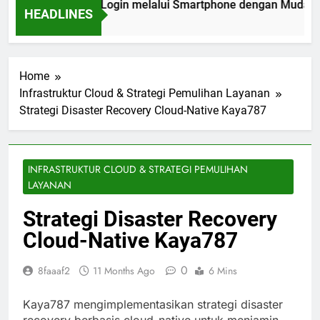
ara EDWINSLOT Login melalui Smartphone dengan Mudah, Am
HEADLINES
 Weeks Ago
Home
Infrastruktur Cloud & Strategi Pemulihan Layanan
Strategi Disaster Recovery Cloud-Native Kaya787
INFRASTRUKTUR CLOUD & STRATEGI PEMULIHAN
LAYANAN
Strategi Disaster Recovery
Cloud-Native Kaya787
0
8faaaf2
11 Months Ago
6 Mins
Kaya787 mengimplementasikan strategi disaster