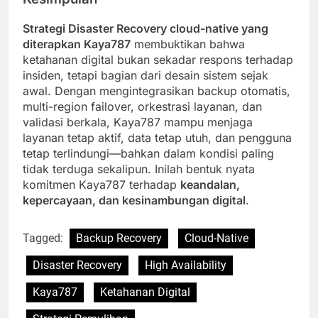
Strategi Disaster Recovery cloud-native yang
diterapkan Kaya787
membuktikan bahwa
ketahanan digital bukan sekadar respons terhadap
insiden, tetapi bagian dari desain sistem sejak
awal. Dengan mengintegrasikan backup otomatis,
multi-region failover, orkestrasi layanan, dan
validasi berkala, Kaya787 mampu menjaga
layanan tetap aktif, data tetap utuh, dan pengguna
tetap terlindungi—bahkan dalam kondisi paling
tidak terduga sekalipun. Inilah bentuk nyata
komitmen Kaya787 terhadap
keandalan,
kepercayaan, dan kesinambungan digital
.
Tagged:
Backup Recovery
Cloud-Native
Disaster Recovery
High Availability
Kaya787
Ketahanan Digital