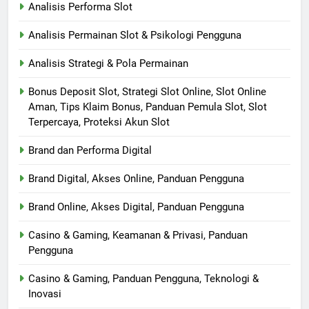
Analisis Performa Slot
Analisis Permainan Slot & Psikologi Pengguna
Analisis Strategi & Pola Permainan
Bonus Deposit Slot, Strategi Slot Online, Slot Online
Aman, Tips Klaim Bonus, Panduan Pemula Slot, Slot
Terpercaya, Proteksi Akun Slot
Brand dan Performa Digital
Brand Digital, Akses Online, Panduan Pengguna
Brand Online, Akses Digital, Panduan Pengguna
Casino & Gaming, Keamanan & Privasi, Panduan
Pengguna
Casino & Gaming, Panduan Pengguna, Teknologi &
Inovasi