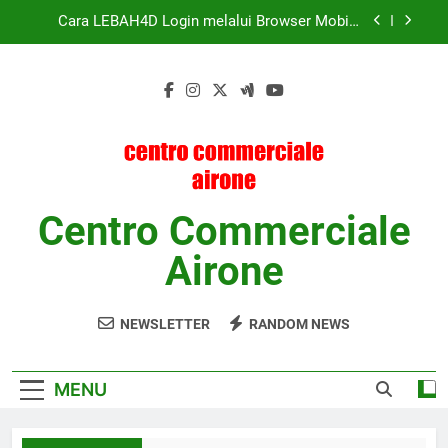
Skip
Cara Login KAYA787 Menggunakan Browser di
to
Perangkat Mobile
content
Cara Mengatasi Formulir KAYA787 Login yang
Tidak Dapat Diisi secara Sistematis
Cara EDWINSLOT Login melalui Smartphone
dengan Mudah, Aman, dan Lebih Terarah
Cara LEBAH4D Login melalui Browser Mobile
secara Praktis
Cara Login KAYA787 Menggunakan Browser di
Perangkat Mobile
Centro Commerciale
Cara Mengatasi Formulir KAYA787 Login yang
Airone
Tidak Dapat Diisi secara Sistematis
NEWSLETTER
RANDOM NEWS
MENU