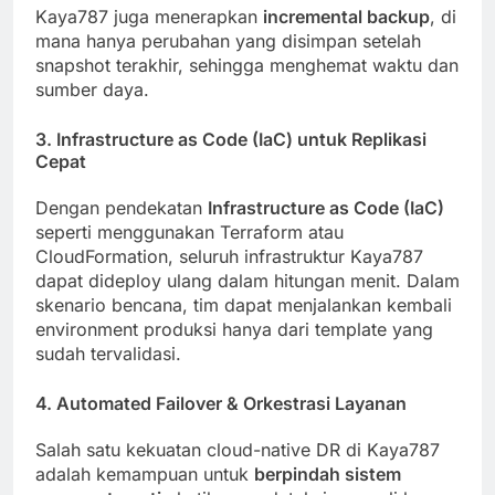
Kaya787 juga menerapkan
incremental backup
, di
mana hanya perubahan yang disimpan setelah
snapshot terakhir, sehingga menghemat waktu dan
sumber daya.
3.
Infrastructure as Code (IaC) untuk Replikasi
Cepat
Dengan pendekatan
Infrastructure as Code (IaC)
seperti menggunakan Terraform atau
CloudFormation, seluruh infrastruktur Kaya787
dapat dideploy ulang dalam hitungan menit. Dalam
skenario bencana, tim dapat menjalankan kembali
environment produksi hanya dari template yang
sudah tervalidasi.
4.
Automated Failover & Orkestrasi Layanan
Salah satu kekuatan cloud-native DR di Kaya787
adalah kemampuan untuk
berpindah sistem