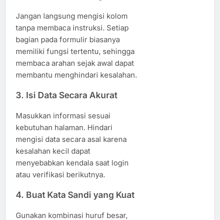
Jangan langsung mengisi kolom
tanpa membaca instruksi. Setiap
bagian pada formulir biasanya
memiliki fungsi tertentu, sehingga
membaca arahan sejak awal dapat
membantu menghindari kesalahan.
3. Isi Data Secara Akurat
Masukkan informasi sesuai
kebutuhan halaman. Hindari
mengisi data secara asal karena
kesalahan kecil dapat
menyebabkan kendala saat login
atau verifikasi berikutnya.
4. Buat Kata Sandi yang Kuat
Gunakan kombinasi huruf besar,