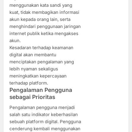
menggunakan kata sandi yang
kuat, tidak membagikan informasi
akun kepada orang lain, serta
menghindari penggunaan jaringan
internet publik ketika mengakses
akun.
Kesadaran terhadap keamanan
digital akan membantu
menciptakan pengalaman yang
lebih nyaman sekaligus
meningkatkan kepercayaan
terhadap platform.
Pengalaman Pengguna
sebagai Prioritas
Pengalaman pengguna menjadi
salah satu indikator keberhasilan
sebuah platform digital. Pengguna
cenderung kembali menggunakan