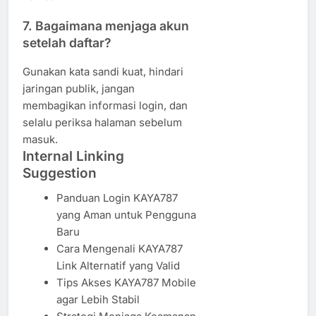
7. Bagaimana menjaga akun
setelah daftar?
Gunakan kata sandi kuat, hindari
jaringan publik, jangan
membagikan informasi login, dan
selalu periksa halaman sebelum
masuk.
Internal Linking
Suggestion
Panduan Login KAYA787
yang Aman untuk Pengguna
Baru
Cara Mengenali KAYA787
Link Alternatif yang Valid
Tips Akses KAYA787 Mobile
agar Lebih Stabil