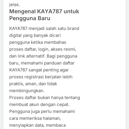
jelas.
Mengenal KAYA787 untuk
Pengguna Baru
KAYA787 menjadi salah satu brand
digital yang banyak dicari
pengguna ketika membahas
proses daftar, login, akses resmi,
dan link alternatif. Bagi pengguna
baru, memahami panduan daftar
KAYA787 sangat penting agar
proses registrasi berjalan lebih
praktis, aman, dan tidak
membingungkan.
Proses daftar bukan hanya tentang
membuat akun dengan cepat.
Pengguna juga perlu memahami
cara memeriksa halaman,
menyiapkan data, membaca