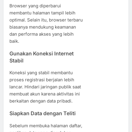
Browser yang diperbarui
membantu halaman tampil lebih
optimal. Selain itu, browser terbaru
biasanya mendukung keamanan
dan performa akses yang lebih
baik.
Gunakan Koneksi Internet
Stabil
Koneksi yang stabil membantu
proses registrasi berjalan lebih
lancar. Hindari jaringan publik saat
membuat akun karena aktivitas ini
berkaitan dengan data pribadi.
Siapkan Data dengan Teliti
Sebelum membuka halaman daftar,