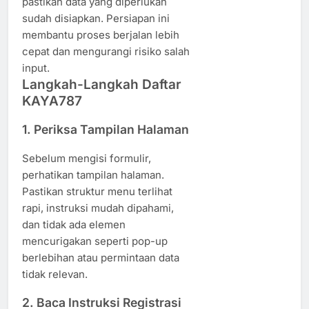
pastikan data yang diperlukan
sudah disiapkan. Persiapan ini
membantu proses berjalan lebih
cepat dan mengurangi risiko salah
input.
Langkah-Langkah Daftar
KAYA787
1. Periksa Tampilan Halaman
Sebelum mengisi formulir,
perhatikan tampilan halaman.
Pastikan struktur menu terlihat
rapi, instruksi mudah dipahami,
dan tidak ada elemen
mencurigakan seperti pop-up
berlebihan atau permintaan data
tidak relevan.
2. Baca Instruksi Registrasi