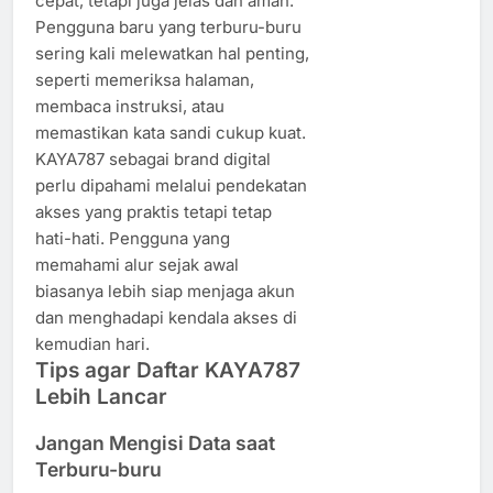
cepat, tetapi juga jelas dan aman.
Pengguna baru yang terburu-buru
sering kali melewatkan hal penting,
seperti memeriksa halaman,
membaca instruksi, atau
memastikan kata sandi cukup kuat.
KAYA787 sebagai brand digital
perlu dipahami melalui pendekatan
akses yang praktis tetapi tetap
hati-hati. Pengguna yang
memahami alur sejak awal
biasanya lebih siap menjaga akun
dan menghadapi kendala akses di
kemudian hari.
Tips agar Daftar KAYA787
Lebih Lancar
Jangan Mengisi Data saat
Terburu-buru