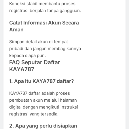
Koneksi stabil membantu proses
registrasi berjalan tanpa gangguan.
Catat Informasi Akun Secara
Aman
Simpan detail akun di tempat
pribadi dan jangan membagikannya
kepada siapa pun.
FAQ Seputar Daftar
KAYA787
1. Apa itu KAYA787 daftar?
KAYA787 daftar adalah proses
pembuatan akun melalui halaman
digital dengan mengikuti instruksi
registrasi yang tersedia.
2. Apa yang perlu disiapkan