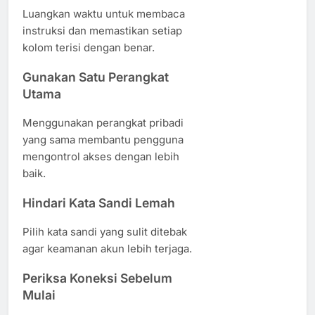
Luangkan waktu untuk membaca
instruksi dan memastikan setiap
kolom terisi dengan benar.
Gunakan Satu Perangkat
Utama
Menggunakan perangkat pribadi
yang sama membantu pengguna
mengontrol akses dengan lebih
baik.
Hindari Kata Sandi Lemah
Pilih kata sandi yang sulit ditebak
agar keamanan akun lebih terjaga.
Periksa Koneksi Sebelum
Mulai