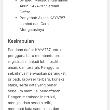
Strategi Menjaga Keamanan
Akun KAYA787 Setelah
Daftar
Penyebab Akses KAYA787
Lambat dan Cara
Mengatasinya
Kesimpulan
Panduan daftar KAYA787 untuk
pengguna baru membantu proses
registrasi menjadi lebih praktis,
aman, dan terarah. Pengguna
sebaiknya menyiapkan perangkat
pribadi, browser terbaru, koneksi
stabil, serta data yang benar
sebelum memulai pendaftaran.
Dengan membaca instruksi,
mengisi data secara teliti,
membuat kata sandi kuat, dan