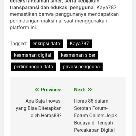
deteksi ancaman siber, serta kebijakan
transparansi dan edukasi pengguna
, Kaya787
memastikan bahwa penggunanya mendapatkan
perlindungan maksimal saat menggunakan
platform ini.
Tagged:
enkripsi data
Kaya787
keamanan digital
keamanan siber
perlindungan data
privasi pengguna
Previous:
Next:
Post
navigation
Apa Saja Inovasi
Horas 88 dalam
yang Bisa Diterapkan
Sorotan Forum-
oleh Horas88?
Forum Online: Jejak
Budaya di Tengah
Percakapan Digital