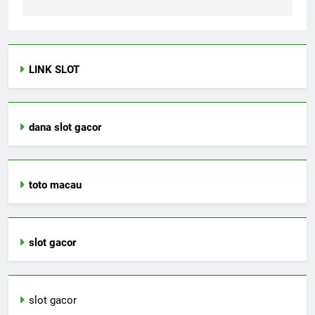
LINK SLOT
dana slot gacor
toto macau
slot gacor
slot gacor