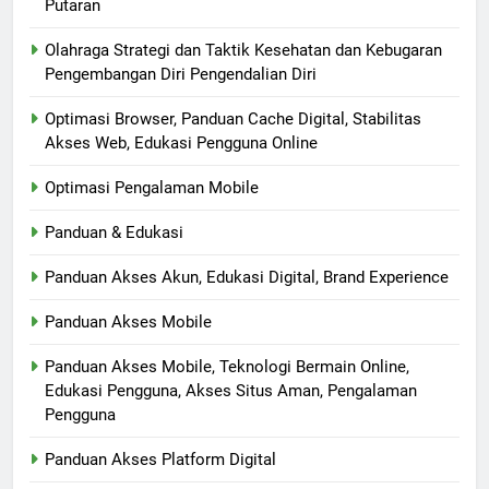
Putaran
Olahraga Strategi dan Taktik Kesehatan dan Kebugaran
Pengembangan Diri Pengendalian Diri
Optimasi Browser, Panduan Cache Digital, Stabilitas
Akses Web, Edukasi Pengguna Online
Optimasi Pengalaman Mobile
Panduan & Edukasi
Panduan Akses Akun, Edukasi Digital, Brand Experience
Panduan Akses Mobile
Panduan Akses Mobile, Teknologi Bermain Online,
Edukasi Pengguna, Akses Situs Aman, Pengalaman
Pengguna
Panduan Akses Platform Digital