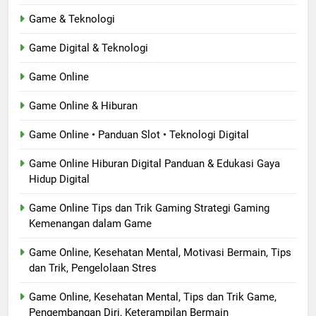
Game & Teknologi
Game Digital & Teknologi
Game Online
Game Online & Hiburan
Game Online • Panduan Slot • Teknologi Digital
Game Online Hiburan Digital Panduan & Edukasi Gaya
Hidup Digital
Game Online Tips dan Trik Gaming Strategi Gaming
Kemenangan dalam Game
Game Online, Kesehatan Mental, Motivasi Bermain, Tips
dan Trik, Pengelolaan Stres
Game Online, Kesehatan Mental, Tips dan Trik Game,
Pengembangan Diri, Keterampilan Bermain