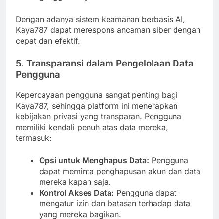
Dengan adanya sistem keamanan berbasis AI,
Kaya787 dapat merespons ancaman siber dengan
cepat dan efektif.
5. Transparansi dalam Pengelolaan Data
Pengguna
Kepercayaan pengguna sangat penting bagi
Kaya787, sehingga platform ini menerapkan
kebijakan privasi yang transparan. Pengguna
memiliki kendali penuh atas data mereka,
termasuk:
Opsi untuk Menghapus Data:
Pengguna
dapat meminta penghapusan akun dan data
mereka kapan saja.
Kontrol Akses Data:
Pengguna dapat
mengatur izin dan batasan terhadap data
yang mereka bagikan.