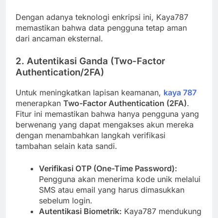
Dengan adanya teknologi enkripsi ini, Kaya787
memastikan bahwa data pengguna tetap aman
dari ancaman eksternal.
2. Autentikasi Ganda (Two-Factor
Authentication/2FA)
Untuk meningkatkan lapisan keamanan,
kaya 787
menerapkan
Two-Factor Authentication (2FA)
.
Fitur ini memastikan bahwa hanya pengguna yang
berwenang yang dapat mengakses akun mereka
dengan menambahkan langkah verifikasi
tambahan selain kata sandi.
Verifikasi OTP (One-Time Password):
Pengguna akan menerima kode unik melalui
SMS atau email yang harus dimasukkan
sebelum login.
Autentikasi Biometrik:
Kaya787 mendukung