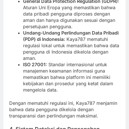
General Data Protection Regulation (GDPR):
Aturan Uni Eropa yang memastikan bahwa
data pribadi pengguna diproses dengan
aman dan hanya digunakan sesuai dengan
persetujuan pengguna.
Undang-Undang Perlindungan Data Pribadi
(PDP) di Indonesia:
Kaya787 mematuhi
regulasi lokal untuk memastikan bahwa data
pengguna di Indonesia dikelola dengan
aman.
ISO 27001:
Standar internasional untuk
manajemen keamanan informasi guna
memastikan bahwa platform ini memiliki
kebijakan dan prosedur yang ketat dalam
mengelola data.
Dengan mematuhi regulasi ini, Kaya787 menjamin
bahwa data pengguna dikelola dengan
transparansi dan perlindungan maksimal.