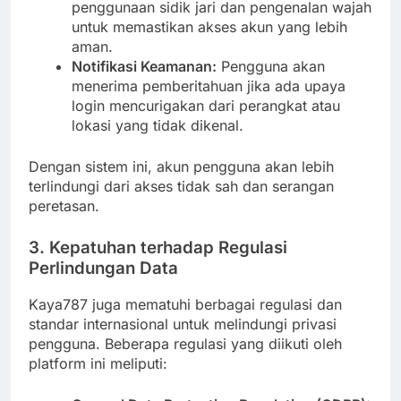
penggunaan sidik jari dan pengenalan wajah
untuk memastikan akses akun yang lebih
aman.
Notifikasi Keamanan:
Pengguna akan
menerima pemberitahuan jika ada upaya
login mencurigakan dari perangkat atau
lokasi yang tidak dikenal.
Dengan sistem ini, akun pengguna akan lebih
terlindungi dari akses tidak sah dan serangan
peretasan.
3. Kepatuhan terhadap Regulasi
Perlindungan Data
Kaya787 juga mematuhi berbagai regulasi dan
standar internasional untuk melindungi privasi
pengguna. Beberapa regulasi yang diikuti oleh
platform ini meliputi: