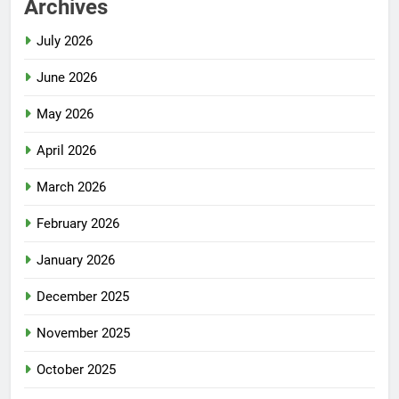
Archives
July 2026
June 2026
May 2026
April 2026
March 2026
February 2026
January 2026
December 2025
November 2025
October 2025