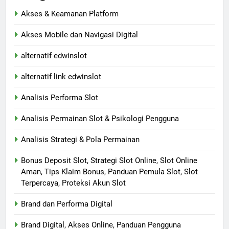
Akses & Keamanan Platform
Akses Mobile dan Navigasi Digital
alternatif edwinslot
alternatif link edwinslot
Analisis Performa Slot
Analisis Permainan Slot & Psikologi Pengguna
Analisis Strategi & Pola Permainan
Bonus Deposit Slot, Strategi Slot Online, Slot Online
Aman, Tips Klaim Bonus, Panduan Pemula Slot, Slot
Terpercaya, Proteksi Akun Slot
Brand dan Performa Digital
Brand Digital, Akses Online, Panduan Pengguna