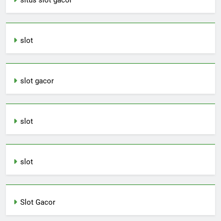
slot
slot gacor
slot
slot
Slot Gacor