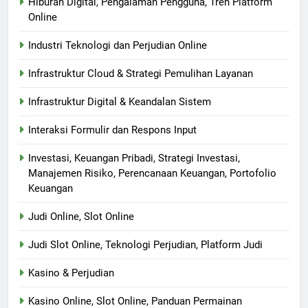
Hiburan Digital, Pengalaman Pengguna, Tren Platform
Online
Industri Teknologi dan Perjudian Online
Infrastruktur Cloud & Strategi Pemulihan Layanan
Infrastruktur Digital & Keandalan Sistem
Interaksi Formulir dan Respons Input
Investasi, Keuangan Pribadi, Strategi Investasi,
Manajemen Risiko, Perencanaan Keuangan, Portofolio
Keuangan
Judi Online, Slot Online
Judi Slot Online, Teknologi Perjudian, Platform Judi
Kasino & Perjudian
Kasino Online, Slot Online, Panduan Permainan