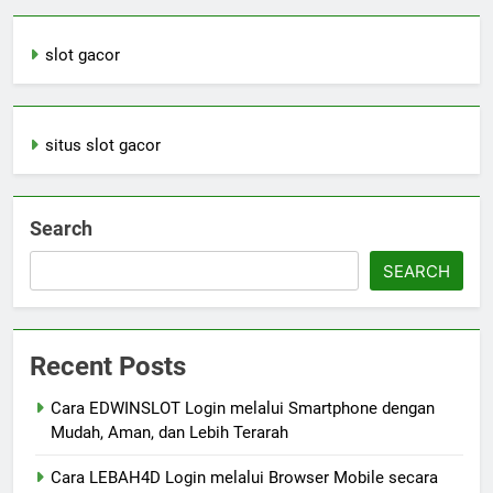
slot gacor
situs slot gacor
Search
SEARCH
Recent Posts
Cara EDWINSLOT Login melalui Smartphone dengan
Mudah, Aman, dan Lebih Terarah
Cara LEBAH4D Login melalui Browser Mobile secara