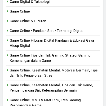
Game Digital & Teknologi
Game Online
Game Online & Hiburan
Game Online • Panduan Slot • Teknologi Digital
Game Online Hiburan Digital Panduan & Edukasi Gaya
Hidup Digital
Game Online Tips dan Trik Gaming Strategi Gaming
Kemenangan dalam Game
Game Online, Kesehatan Mental, Motivasi Bermain, Tips
dan Trik, Pengelolaan Stres
Game Online, Kesehatan Mental, Tips dan Trik Game,
Pengembangan Diri, Keterampilan Bermain
Game Online, MMO & MMORPG, Tren Gaming,
Rekomendasi Game