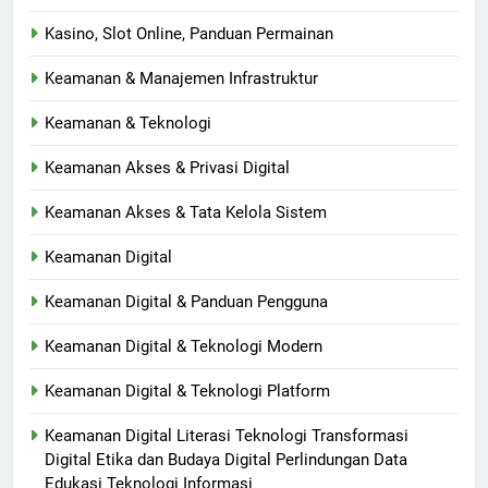
Kasino, Slot Online, Panduan Permainan
Keamanan & Manajemen Infrastruktur
Keamanan & Teknologi
Keamanan Akses & Privasi Digital
Keamanan Akses & Tata Kelola Sistem
Keamanan Digital
Keamanan Digital & Panduan Pengguna
Keamanan Digital & Teknologi Modern
Keamanan Digital & Teknologi Platform
Keamanan Digital Literasi Teknologi Transformasi
Digital Etika dan Budaya Digital Perlindungan Data
Edukasi Teknologi Informasi