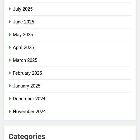
July 2025
June 2025
May 2025
April 2025
March 2025
February 2025
January 2025
December 2024
November 2024
Categories