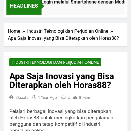
ra EDWINSLOT Login melalui Smartphone dengan Mudah, Ama
HEADLINES
eeks Ago
Home
Industri Teknologi dan Perjudian Online
Apa Saja Inovasi yang Bisa Diterapkan oleh Horas88?
INDUSTRI TEKNOLOGI DAN PERJUDIAN ONLINE
Apa Saja Inovasi yang Bisa
Diterapkan oleh Horas88?
0
8faaaf2
1 Year Ago
8 Mins
Pelajari berbagai inovasi yang bisa diterapkan
oleh Horas88 untuk meningkatkan pengalaman
pengguna dan tetap kompetitif di industri
perjudian online.