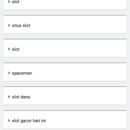
slot
situs slot
slot
spaceman
slot dana
slot gacor hari ini