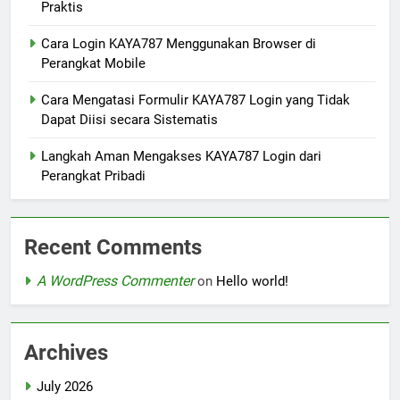
Praktis
Cara Login KAYA787 Menggunakan Browser di
Perangkat Mobile
Cara Mengatasi Formulir KAYA787 Login yang Tidak
Dapat Diisi secara Sistematis
Langkah Aman Mengakses KAYA787 Login dari
Perangkat Pribadi
Recent Comments
A WordPress Commenter
on
Hello world!
Archives
July 2026