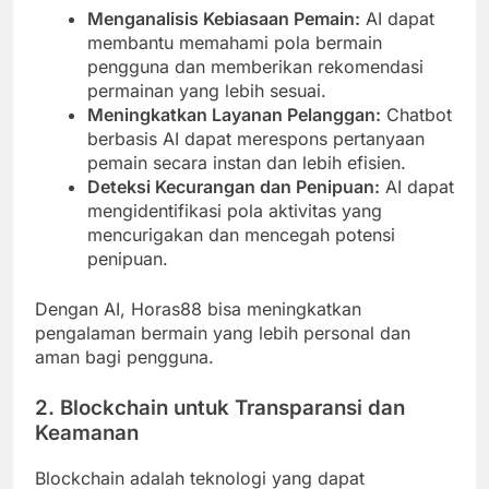
Menganalisis Kebiasaan Pemain:
AI dapat
membantu memahami pola bermain
pengguna dan memberikan rekomendasi
permainan yang lebih sesuai.
Meningkatkan Layanan Pelanggan:
Chatbot
berbasis AI dapat merespons pertanyaan
pemain secara instan dan lebih efisien.
Deteksi Kecurangan dan Penipuan:
AI dapat
mengidentifikasi pola aktivitas yang
mencurigakan dan mencegah potensi
penipuan.
Dengan AI, Horas88 bisa meningkatkan
pengalaman bermain yang lebih personal dan
aman bagi pengguna.
2. Blockchain untuk Transparansi dan
Keamanan
Blockchain adalah teknologi yang dapat