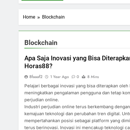
Home
Blockchain
Blockchain
Apa Saja Inovasi yang Bisa Diterapka
Horas88?
8faaaf2
1 Year Ago
0
8 Mins
Pelajari berbagai inovasi yang bisa diterapkan ole
meningkatkan pengalaman pengguna dan tetap kompe
perjudian online.
Industri perjudian online terus berkembang dengan
kemajuan teknologi dan perubahan tren digital. Unt
mempertahankan posisi sebagai platform yang dimi
terus berinovasi. Inovasi ini mencakup teknologi 