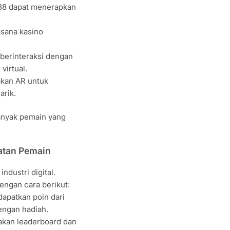
88 dapat menerapkan
sana kasino
berinteraksi dengan
virtual.
an AR untuk
rik.
anyak pemain yang
batan Pemain
ndustri digital.
engan cara berikut:
apatkan poin dari
engan hadiah.
kan leaderboard dan