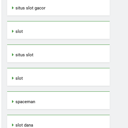
situs slot gacor
slot
situs slot
slot
spaceman
slot dana