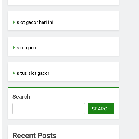
slot gacor hari ini
slot gacor
situs slot gacor
Search
SEARCH
Recent Posts