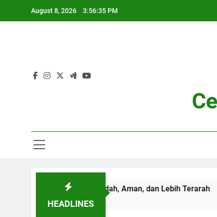
Skip
August 8, 2026
3:56:36 PM
to
content
Ce
phone dengan Mudah, Aman, dan Lebih Terarah
Cara LE
2 Weeks 
HEADLINES