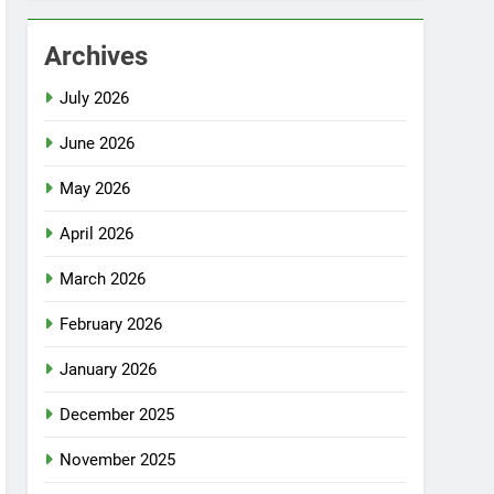
Archives
July 2026
June 2026
May 2026
April 2026
March 2026
February 2026
January 2026
December 2025
November 2025