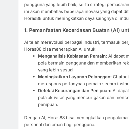
pengguna yang lebih baik, serta strategi pemasaran 
ini akan membahas beberapa inovasi yang dapat di
Horas88 untuk meningkatkan daya saingnya di indust
1. Pemanfaatan Kecerdasan Buatan (AI) unt
AI telah merevolusi berbagai industri, termasuk per
Horas88 bisa menerapkan AI untuk:
Menganalisis Kebiasaan Pemain:
AI dapat 
pola bermain pengguna dan memberikan re
yang lebih sesuai.
Meningkatkan Layanan Pelanggan:
Chatbot 
merespons pertanyaan pemain secara instan 
Deteksi Kecurangan dan Penipuan:
AI dapat
pola aktivitas yang mencurigakan dan menc
penipuan.
Dengan AI, Horas88 bisa meningkatkan pengalaman
personal dan aman bagi pengguna.