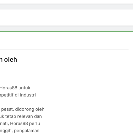
n oleh
h Horas88 untuk
titif di industri
 pesat, didorong oleh
uk tetap relevan dan
nati, Horas88 perlu
canggih, pengalaman