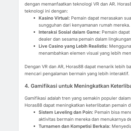
dengan memanfaatkan teknologi VR dan AR. Horas
teknologi ini dengan:
Kasino Virtual:
Pemain dapat merasakan sua
sungguhan dari kenyamanan rumah mereka.
Interaksi Sosial dalam Game:
Pemain dapat 
dealer dan sesama pemain dalam lingkungan 
Live Casino yang Lebih Realistis:
Menggunak
menambahkan elemen visual yang lebih mena
Dengan VR dan AR, Horas88 dapat menarik lebih b
mencari pengalaman bermain yang lebih interaktif.
4. Gamifikasi untuk Meningkatkan Keterli
Gamifikasi adalah tren yang semakin populer dalam i
Horas88 dapat meningkatkan keterlibatan pemain d
Sistem Leveling dan Poin:
Pemain bisa mend
aktivitas bermain mereka dan menukarnya d
Turnamen dan Kompetisi Berkala:
Menyedia