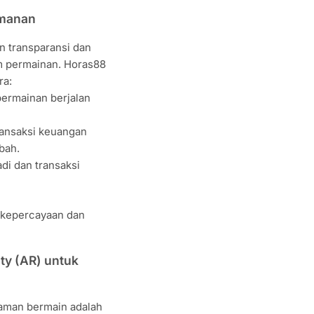
amanan
n transparansi dan
m permainan. Horas88
ra:
ermainan berjalan
ansaksi keuangan
bah.
di dan transaksi
 kepercayaan dan
ity (AR) untuk
laman bermain adalah