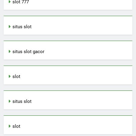
slot 777
situs slot
situs slot gacor
slot
situs slot
slot