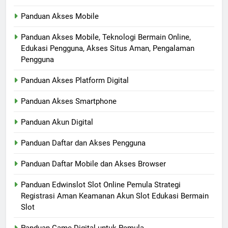
Panduan Akses Mobile
Panduan Akses Mobile, Teknologi Bermain Online,
Edukasi Pengguna, Akses Situs Aman, Pengalaman
Pengguna
Panduan Akses Platform Digital
Panduan Akses Smartphone
Panduan Akun Digital
Panduan Daftar dan Akses Pengguna
Panduan Daftar Mobile dan Akses Browser
Panduan Edwinslot Slot Online Pemula Strategi
Registrasi Aman Keamanan Akun Slot Edukasi Bermain
Slot
Panduan Game Digital untuk Pemula