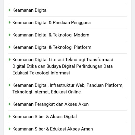
Keamanan Digital
Keamanan Digital & Panduan Pengguna
Keamanan Digital & Teknologi Modern
Keamanan Digital & Teknologi Platform
Keamanan Digital Literasi Teknologi Transformasi
Digital Etika dan Budaya Digital Perlindungan Data
Edukasi Teknologi Informasi
Keamanan Digital, Infrastruktur Web, Panduan Platform,
Teknologi Internet, Edukasi Online
Keamanan Perangkat dan Akses Akun
Keamanan Siber & Akses Digital
Keamanan Siber & Edukasi Akses Aman