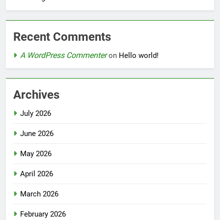
Recent Comments
A WordPress Commenter
on
Hello world!
Archives
July 2026
June 2026
May 2026
April 2026
March 2026
February 2026