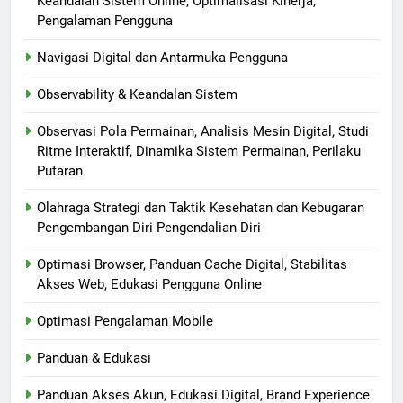
Keandalan Sistem Online, Optimalisasi Kinerja,
Pengalaman Pengguna
Navigasi Digital dan Antarmuka Pengguna
Observability & Keandalan Sistem
Observasi Pola Permainan, Analisis Mesin Digital, Studi
Ritme Interaktif, Dinamika Sistem Permainan, Perilaku
Putaran
Olahraga Strategi dan Taktik Kesehatan dan Kebugaran
Pengembangan Diri Pengendalian Diri
Optimasi Browser, Panduan Cache Digital, Stabilitas
Akses Web, Edukasi Pengguna Online
Optimasi Pengalaman Mobile
Panduan & Edukasi
Panduan Akses Akun, Edukasi Digital, Brand Experience