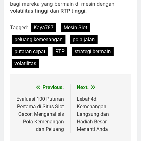
bagi mereka yang bermain di mesin dengan
volatilitas tinggi
dan
RTP tinggi
.
Tagged:
Kaya787
Mesin Slot
peluang kemenangan
pola jalan
putaran cepat
RTP
strategi bermain
volatilitas
Previous:
Next:
Post
navigation
Evaluasi 100 Putaran
Lebah4d:
Pertama di Situs Slot
Kemenangan
Gacor: Menganalisis
Langsung dan
Pola Kemenangan
Hadiah Besar
dan Peluang
Menanti Anda