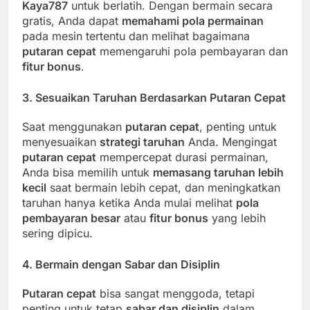
Kaya787
untuk berlatih. Dengan bermain secara
gratis, Anda dapat
memahami pola permainan
pada mesin tertentu dan melihat bagaimana
putaran cepat
memengaruhi pola pembayaran dan
fitur bonus
.
3.
Sesuaikan Taruhan Berdasarkan Putaran Cepat
Saat menggunakan
putaran cepat
, penting untuk
menyesuaikan
strategi taruhan
Anda. Mengingat
putaran cepat
mempercepat durasi permainan,
Anda bisa memilih untuk
memasang taruhan lebih
kecil
saat bermain lebih cepat, dan meningkatkan
taruhan hanya ketika Anda mulai melihat
pola
pembayaran besar
atau
fitur bonus
yang lebih
sering dipicu.
4.
Bermain dengan Sabar dan Disiplin
Putaran cepat
bisa sangat menggoda, tetapi
penting untuk tetap
sabar dan disiplin
dalam