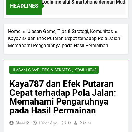
ra EDWINSLOT Login melalui Smartphone dengan Mudah, Ama
HEADLINES
Weeks Ago
Home
Ulasan Game, Tips & Strategi, Komunitas
Kaya787 dan Efek Putaran Cepat terhadap Pola Jalan:
Memahami Pengaruhnya pada Hasil Permainan
ULASAN GAME, TIPS & STRATEGI, KOMUNITAS
Kaya787 dan Efek Putaran
Cepat terhadap Pola Jalan:
Memahami Pengaruhnya
pada Hasil Permainan
0
8faaaf2
1 Year Ago
9 Mins