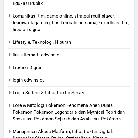
Edukasi Publik
komunikasi tim, game online, strategi multiplayer,
teamwork gaming, tips bermain bersama, koordinasi tim,
hiburan digital
Lifestyle, Teknologi, Hiburan
link alternatif edwinslot
Literasi Digital
login edwinslot
Login Sistem & Infrastruktur Server
Lore & Mitologi Pokémon Fenomena Aneh Dunia
Pokémon Pokémon Legendaris dan Mythical Teori dan
Spekulasi Pokémon Sejarah dan Asal-Usul Pokémon
Manajemen Akses Platform, Infrastruktur Digital,