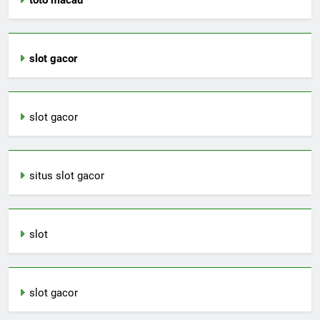
slot gacor
slot gacor
situs slot gacor
slot
slot gacor