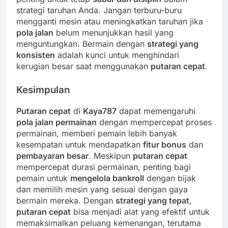
strategi taruhan Anda. Jangan terburu-buru
mengganti mesin atau meningkatkan taruhan jika
pola jalan
belum menunjukkan hasil yang
menguntungkan. Bermain dengan
strategi yang
konsisten
adalah kunci untuk menghindari
kerugian besar saat menggunakan
putaran cepat
.
Kesimpulan
Putaran cepat
di
Kaya787
dapat memengaruhi
pola jalan permainan
dengan mempercepat proses
permainan, memberi pemain lebih banyak
kesempatan untuk mendapatkan
fitur bonus
dan
pembayaran besar
. Meskipun
putaran cepat
mempercepat durasi permainan, penting bagi
pemain untuk
mengelola bankroll
dengan bijak
dan memilih mesin yang sesuai dengan gaya
bermain mereka. Dengan
strategi yang tepat
,
putaran cepat
bisa menjadi alat yang efektif untuk
memaksimalkan peluang kemenangan, terutama