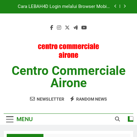
Skip
Cara Login KAYA787 Menggunakan Browser di
to
Perangkat Mobile
content
Cara Mengatasi Formulir KAYA787 Login yang
Tidak Dapat Diisi secara Sistematis
Cara EDWINSLOT Login melalui Smartphone
dengan Mudah, Aman, dan Lebih Terarah
Cara LEBAH4D Login melalui Browser Mobile
secara Praktis
Cara Login KAYA787 Menggunakan Browser di
Perangkat Mobile
Centro Commerciale
Cara Mengatasi Formulir KAYA787 Login yang
Airone
Tidak Dapat Diisi secara Sistematis
NEWSLETTER
RANDOM NEWS
MENU