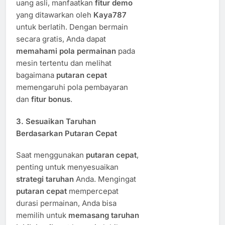
uang asli, manfaatkan
fitur demo
yang ditawarkan oleh
Kaya787
untuk berlatih. Dengan bermain
secara gratis, Anda dapat
memahami pola permainan
pada
mesin tertentu dan melihat
bagaimana
putaran cepat
memengaruhi pola pembayaran
dan
fitur bonus
.
3.
Sesuaikan Taruhan
Berdasarkan Putaran Cepat
Saat menggunakan
putaran cepat
,
penting untuk menyesuaikan
strategi taruhan
Anda. Mengingat
putaran cepat
mempercepat
durasi permainan, Anda bisa
memilih untuk
memasang taruhan