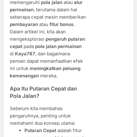
memengaruhi
pola jalan
atau
alur
permainan
, terutama dalam hal
seberapa cepat mesin memberikan
pembayaran
atau
fitur bonus
.
Dalam artikel ini, kita akan
mengeksplorasi
pengaruh putaran
cepat
pada
pola jalan permainan
di
Kaya787
, dan bagaimana
pemain dapat memanfaatkan efek
ini untuk
meningkatkan peluang
kemenangan
mereka.
Apa Itu Putaran Cepat dan
Pola Jalan?
Sebelum kita membahas
pengaruhnya, penting untuk
memahami dua konsep utama:
Putaran Cepat
adalah fitur