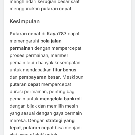
menghindari kerugian besar saat
menggunakan
putaran cepat
.
Kesimpulan
Putaran cepat
di
Kaya787
dapat
memengaruhi
pola jalan
permainan
dengan mempercepat
proses permainan, memberi
pemain lebih banyak kesempatan
untuk mendapatkan
fitur bonus
dan
pembayaran besar
. Meskipun
putaran cepat
mempercepat
durasi permainan, penting bagi
pemain untuk
mengelola bankroll
dengan bijak dan memilih mesin
yang sesuai dengan gaya bermain
mereka. Dengan
strategi yang
tepat
,
putaran cepat
bisa menjadi
alat yang efektif untuk