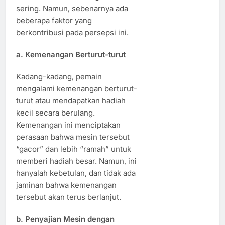
sering. Namun, sebenarnya ada
beberapa faktor yang
berkontribusi pada persepsi ini.
a.
Kemenangan Berturut-turut
Kadang-kadang, pemain
mengalami kemenangan berturut-
turut atau mendapatkan hadiah
kecil secara berulang.
Kemenangan ini menciptakan
perasaan bahwa mesin tersebut
“gacor” dan lebih “ramah” untuk
memberi hadiah besar. Namun, ini
hanyalah kebetulan, dan tidak ada
jaminan bahwa kemenangan
tersebut akan terus berlanjut.
b.
Penyajian Mesin dengan