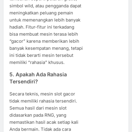
simbol wild, atau pengganda dapat
meningkatkan peluang pemain
untuk memenangkan lebih banyak
hadiah. Fitur-fitur ini terkadang
bisa membuat mesin terasa lebih
“gacor” karena memberikan lebih
banyak kesempatan menang, tetapi
ini tidak berarti mesin tersebut
memiliki “rahasia” khusus.
5.
Apakah Ada Rahasia
Tersendiri?
Secara teknis, mesin slot gacor
tidak memiliki rahasia tersendiri.
Semua hasil dari mesin slot
didasarkan pada RNG, yang
memastikan hasil acak setiap kali
Anda bermain. Tidak ada cara