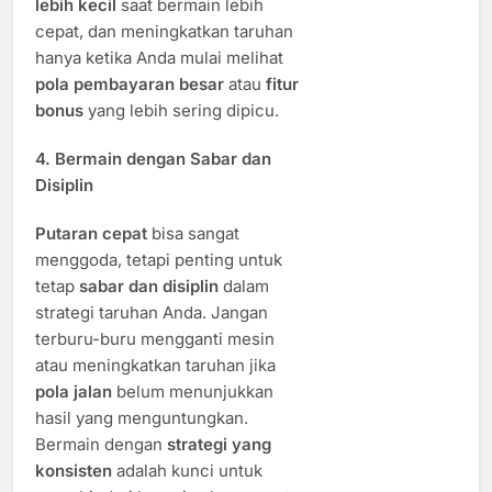
lebih kecil
saat bermain lebih
cepat, dan meningkatkan taruhan
hanya ketika Anda mulai melihat
pola pembayaran besar
atau
fitur
bonus
yang lebih sering dipicu.
4.
Bermain dengan Sabar dan
Disiplin
Putaran cepat
bisa sangat
menggoda, tetapi penting untuk
tetap
sabar dan disiplin
dalam
strategi taruhan Anda. Jangan
terburu-buru mengganti mesin
atau meningkatkan taruhan jika
pola jalan
belum menunjukkan
hasil yang menguntungkan.
Bermain dengan
strategi yang
konsisten
adalah kunci untuk