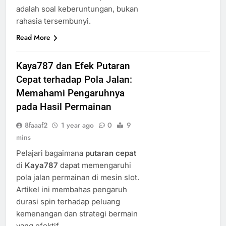
adalah soal keberuntungan, bukan
rahasia tersembunyi.
Read More
Kaya787 dan Efek Putaran
Cepat terhadap Pola Jalan:
Memahami Pengaruhnya
pada Hasil Permainan
8faaaf2
1 year ago
0
9
mins
Pelajari bagaimana
putaran cepat
di
Kaya787
dapat memengaruhi
pola jalan permainan di mesin slot.
Artikel ini membahas pengaruh
durasi spin terhadap peluang
kemenangan dan strategi bermain
yang efektif.