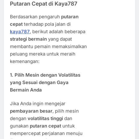
Putaran Cepat di Kaya787
Berdasarkan pengaruh
putaran
cepat
terhadap pola jalan di
kaya787
, berikut adalah beberapa
strategi bermain
yang dapat
membantu pemain memaksimalkan
peluang mereka untuk meraih
kemenangan:
1.
Pilih Mesin dengan Volatilitas
yang Sesuai dengan Gaya
Bermain Anda
Jika Anda ingin mengejar
pembayaran besar
, pilih mesin
dengan
volatilitas tinggi
dan
gunakan
putaran cepat
untuk
mempercepat perjalanan menuju