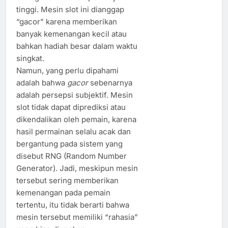
tinggi. Mesin slot ini dianggap
“gacor” karena memberikan
banyak kemenangan kecil atau
bahkan hadiah besar dalam waktu
singkat.
Namun, yang perlu dipahami
adalah bahwa
gacor
sebenarnya
adalah persepsi subjektif. Mesin
slot tidak dapat diprediksi atau
dikendalikan oleh pemain, karena
hasil permainan selalu acak dan
bergantung pada sistem yang
disebut RNG (Random Number
Generator). Jadi, meskipun mesin
tersebut sering memberikan
kemenangan pada pemain
tertentu, itu tidak berarti bahwa
mesin tersebut memiliki “rahasia”