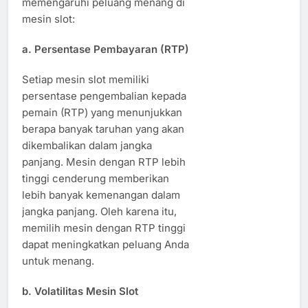
memengaruhi peluang menang di
mesin slot:
a.
Persentase Pembayaran (RTP)
Setiap mesin slot memiliki
persentase pengembalian kepada
pemain (RTP) yang menunjukkan
berapa banyak taruhan yang akan
dikembalikan dalam jangka
panjang. Mesin dengan RTP lebih
tinggi cenderung memberikan
lebih banyak kemenangan dalam
jangka panjang. Oleh karena itu,
memilih mesin dengan RTP tinggi
dapat meningkatkan peluang Anda
untuk menang.
b.
Volatilitas Mesin Slot