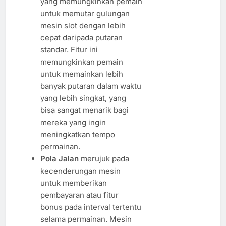
yang memungkinkan pemain
untuk memutar gulungan
mesin slot dengan lebih
cepat daripada putaran
standar. Fitur ini
memungkinkan pemain
untuk memainkan lebih
banyak putaran dalam waktu
yang lebih singkat, yang
bisa sangat menarik bagi
mereka yang ingin
meningkatkan tempo
permainan.
Pola Jalan
merujuk pada
kecenderungan mesin
untuk memberikan
pembayaran atau fitur
bonus pada interval tertentu
selama permainan. Mesin