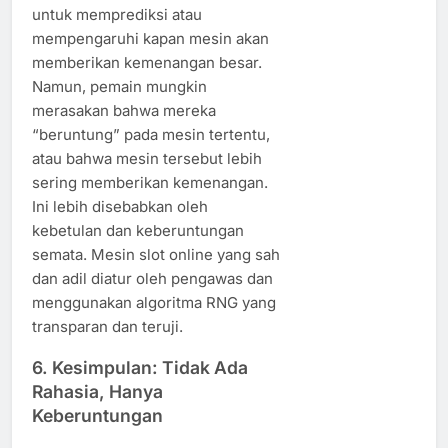
untuk memprediksi atau
mempengaruhi kapan mesin akan
memberikan kemenangan besar.
Namun, pemain mungkin
merasakan bahwa mereka
“beruntung” pada mesin tertentu,
atau bahwa mesin tersebut lebih
sering memberikan kemenangan.
Ini lebih disebabkan oleh
kebetulan dan keberuntungan
semata. Mesin slot online yang sah
dan adil diatur oleh pengawas dan
menggunakan algoritma RNG yang
transparan dan teruji.
6.
Kesimpulan: Tidak Ada
Rahasia, Hanya
Keberuntungan