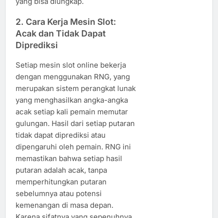
yang bisa diungkap.
2.
Cara Kerja Mesin Slot:
Acak dan Tidak Dapat
Diprediksi
Setiap mesin slot online bekerja
dengan menggunakan RNG, yang
merupakan sistem perangkat lunak
yang menghasilkan angka-angka
acak setiap kali pemain memutar
gulungan. Hasil dari setiap putaran
tidak dapat diprediksi atau
dipengaruhi oleh pemain. RNG ini
memastikan bahwa setiap hasil
putaran adalah acak, tanpa
memperhitungkan putaran
sebelumnya atau potensi
kemenangan di masa depan.
Karena sifatnya yang sepenuhnya