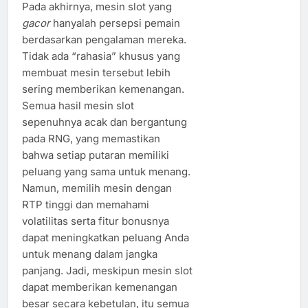
Pada akhirnya, mesin slot yang
gacor
hanyalah persepsi pemain
berdasarkan pengalaman mereka.
Tidak ada “rahasia” khusus yang
membuat mesin tersebut lebih
sering memberikan kemenangan.
Semua hasil mesin slot
sepenuhnya acak dan bergantung
pada RNG, yang memastikan
bahwa setiap putaran memiliki
peluang yang sama untuk menang.
Namun, memilih mesin dengan
RTP tinggi dan memahami
volatilitas serta fitur bonusnya
dapat meningkatkan peluang Anda
untuk menang dalam jangka
panjang. Jadi, meskipun mesin slot
dapat memberikan kemenangan
besar secara kebetulan, itu semua