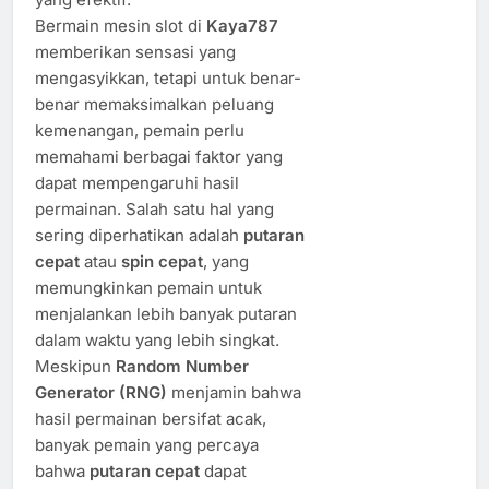
Bermain mesin slot di
Kaya787
memberikan sensasi yang
mengasyikkan, tetapi untuk benar-
benar memaksimalkan peluang
kemenangan, pemain perlu
memahami berbagai faktor yang
dapat mempengaruhi hasil
permainan. Salah satu hal yang
sering diperhatikan adalah
putaran
cepat
atau
spin cepat
, yang
memungkinkan pemain untuk
menjalankan lebih banyak putaran
dalam waktu yang lebih singkat.
Meskipun
Random Number
Generator (RNG)
menjamin bahwa
hasil permainan bersifat acak,
banyak pemain yang percaya
bahwa
putaran cepat
dapat