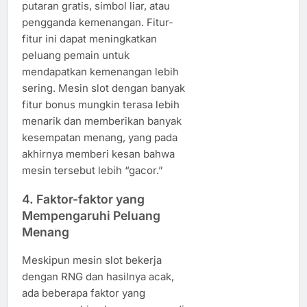
putaran gratis, simbol liar, atau
pengganda kemenangan. Fitur-
fitur ini dapat meningkatkan
peluang pemain untuk
mendapatkan kemenangan lebih
sering. Mesin slot dengan banyak
fitur bonus mungkin terasa lebih
menarik dan memberikan banyak
kesempatan menang, yang pada
akhirnya memberi kesan bahwa
mesin tersebut lebih “gacor.”
4.
Faktor-faktor yang
Mempengaruhi Peluang
Menang
Meskipun mesin slot bekerja
dengan RNG dan hasilnya acak,
ada beberapa faktor yang