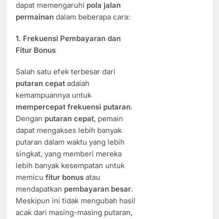
dapat memengaruhi
pola jalan
permainan
dalam beberapa cara:
1.
Frekuensi Pembayaran dan
Fitur Bonus
Salah satu efek terbesar dari
putaran cepat
adalah
kemampuannya untuk
mempercepat frekuensi putaran
.
Dengan
putaran cepat
, pemain
dapat mengakses lebih banyak
putaran dalam waktu yang lebih
singkat, yang memberi mereka
lebih banyak kesempatan untuk
memicu
fitur bonus
atau
mendapatkan
pembayaran besar
.
Meskipun ini tidak mengubah hasil
acak dari masing-masing putaran,