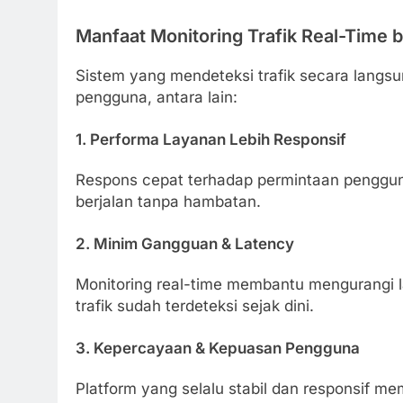
Manfaat Monitoring Trafik Real-Time
Sistem yang mendeteksi trafik secara lang
pengguna, antara lain:
1. Performa Layanan Lebih Responsif
Respons cepat terhadap permintaan pengguna
berjalan tanpa hambatan.
2. Minim Gangguan & Latency
Monitoring real-time membantu mengurangi l
trafik sudah terdeteksi sejak dini.
3. Kepercayaan & Kepuasan Pengguna
Platform yang selalu stabil dan responsif m