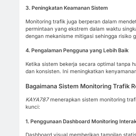
3. Peningkatan Keamanan Sistem
Monitoring trafik juga berperan dalam mendet
permintaan yang ekstrem dalam waktu singk
dengan mekanisme mitigasi sehingga risiko 
4. Pengalaman Pengguna yang Lebih Baik
Ketika sistem bekerja secara optimal tanpa 
dan konsisten. Ini meningkatkan kenyamana
Bagaimana Sistem Monitoring Trafik R
KAYA787
menerapkan sistem monitoring traf
kunci:
1. Penggunaan Dashboard Monitoring Interak
Dashboard visual memberikan tampilan statis