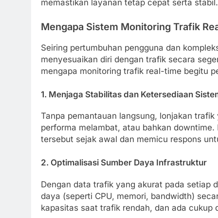
memastikan layanan tetap cepat serta stabil.
Mengapa Sistem Monitoring Trafik Re
Seiring pertumbuhan pengguna dan kompleks
menyesuaikan diri dengan trafik secara seger
mengapa monitoring trafik real-time begitu p
1. Menjaga Stabilitas dan Ketersediaan Siste
Tanpa pemantauan langsung, lonjakan trafik
performa melambat, atau bahkan downtime. 
tersebut sejak awal dan memicu respons un
2. Optimalisasi Sumber Daya Infrastruktur
Dengan data trafik yang akurat pada setiap 
daya (seperti CPU, memori, bandwidth) seca
kapasitas saat trafik rendah, dan ada cukup 