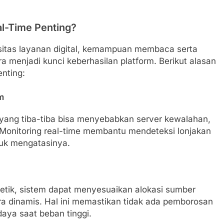
al-Time Penting?
itas layanan digital, kemampuan membaca serta
a menjadi kunci keberhasilan platform. Berikut alasan
enting:
m
 yang tiba-tiba bisa menyebabkan server kewalahan,
Monitoring real-time membantu mendeteksi lonjakan
tuk mengatasinya.
detik, sistem dapat menyesuaikan alokasi sumber
ra dinamis. Hal ini memastikan tidak ada pemborosan
daya saat beban tinggi.