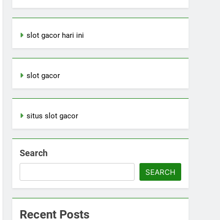
slot gacor hari ini
slot gacor
situs slot gacor
Search
SEARCH
Recent Posts