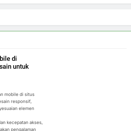
ile di
sain untuk
n mobile di situs
esain responsif,
yesuaian elemen
 dan kecepatan akses,
iakan pengalaman