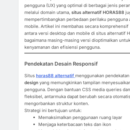
pengguna (UX) yang optimal di berbagai jenis pera
melalui domain utama,
situs alternatif HORAS88
ju
mempertimbangkan perbedaan perilaku pengguna a
mobile. Artikel ini membahas secara komprehensif
antara versi desktop dan mobile di situs alternatif
bagaimana masing-masing versi dioptimalkan untu
kenyamanan dan efisiensi pengguna.
Pendekatan Desain Responsif
Situs
horas88 alternatif
menggunakan pendekata
design
yang memungkinkan tampilan menyesuaikan
pengguna. Dengan bantuan CSS media queries dan
fleksibel, antarmuka dapat berubah secara otomati
mengorbankan struktur konten.
Strategi ini bertujuan untuk:
Memaksimalkan penggunaan ruang layar
Menjaga keterbacaan teks dan ikon