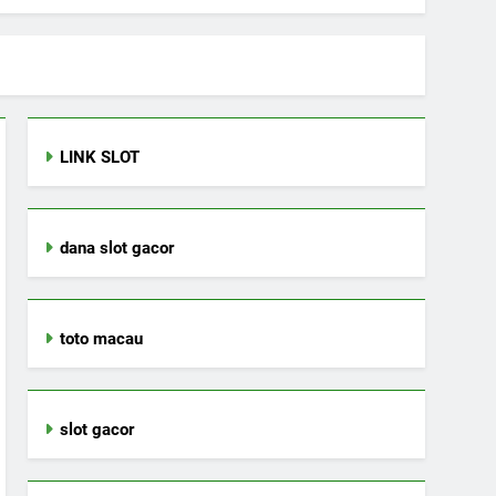
LINK SLOT
dana slot gacor
toto macau
slot gacor