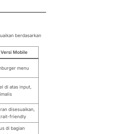
suaikan berdasarkan
Versi Mobile
burger menu
l di atas input,
imalis
ran disesuaikan,
rait-friendly
us di bagian