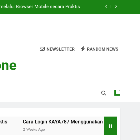
elalui Browser Mobile secara Praktis
gunakan Browser di Perangkat Mobile
g Tidak Dapat Diisi secara Sistematis
ngan Mudah, Aman, dan Lebih Terarah
NEWSLETTER
RANDOM NEWS
one
elalui Browser Mobile secara Praktis
gunakan Browser di Perangkat Mobile
g Tidak Dapat Diisi secara Sistematis
ra Login KAYA787 Menggunakan Browser di Perangkat Mobil
Weeks Ago