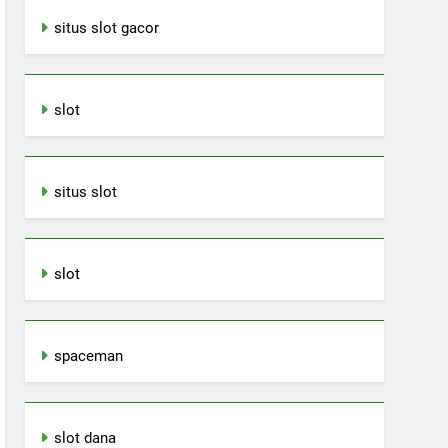
situs slot gacor
slot
situs slot
slot
spaceman
slot dana