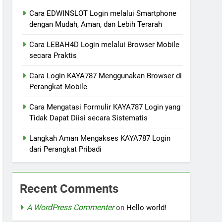
Cara EDWINSLOT Login melalui Smartphone
dengan Mudah, Aman, dan Lebih Terarah
Cara LEBAH4D Login melalui Browser Mobile
secara Praktis
Cara Login KAYA787 Menggunakan Browser di
Perangkat Mobile
Cara Mengatasi Formulir KAYA787 Login yang
Tidak Dapat Diisi secara Sistematis
Langkah Aman Mengakses KAYA787 Login
dari Perangkat Pribadi
Recent Comments
A WordPress Commenter
on
Hello world!