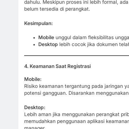
dahulu. Meskipun proses ini lebih formal, 
belum tersedia di perangkat.
Kesimpulan:
Mobile
unggul dalam fleksibilitas ungg
Desktop
lebih cocok jika dokumen telah
4.
Keamanan Saat Registrasi
Mobile:
Risiko keamanan tergantung pada jaringan y
potensi gangguan. Disarankan menggunakan 
Desktop:
Lebih aman jika menggunakan perangkat priba
memudahkan penggunaan aplikasi keamanan 
manager.