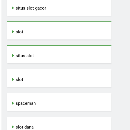
situs slot gacor
slot
situs slot
slot
spaceman
slot dana