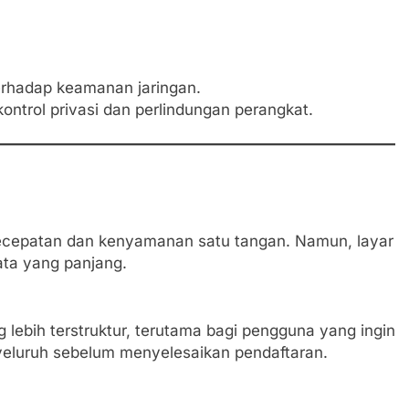
erhadap keamanan jaringan.
kontrol privasi dan perlindungan perangkat.
ecepatan dan kenyamanan satu tangan. Namun, layar
ata yang panjang.
lebih terstruktur, terutama bagi pengguna yang ingin
eluruh sebelum menyelesaikan pendaftaran.