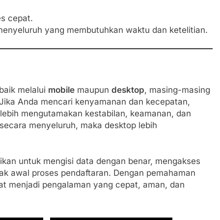
s cepat.
 menyeluruh yang membutuhkan waktu dan ketelitian.
baik melalui
mobile
maupun
desktop
, masing-masing
. Jika Anda mencari kenyamanan dan kecepatan,
a lebih mengutamakan kestabilan, keamanan, dan
secara menyeluruh, maka desktop lebih
ikan untuk mengisi data dengan benar, mengakses
jak awal proses pendaftaran. Dengan pemahaman
apat menjadi pengalaman yang cepat, aman, dan