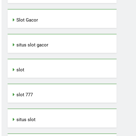
Slot Gacor
situs slot gacor
slot
slot 777
situs slot