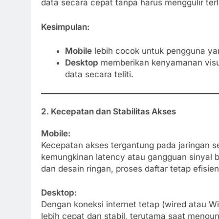
data secara cepat tanpa harus menggulir terl
Kesimpulan:
Mobile
lebih cocok untuk pengguna ya
Desktop
memberikan kenyamanan visual
data secara teliti.
2.
Kecepatan dan Stabilitas Akses
Mobile:
Kecepatan akses tergantung pada jaringan se
kemungkinan latency atau gangguan sinyal b
dan desain ringan, proses daftar tetap efisien
Desktop:
Dengan koneksi internet tetap (wired atau Wi
lebih cepat dan stabil, terutama saat mengu