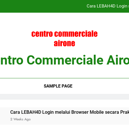
Cara LEBAH4D Login m
Cara Login KAYA787 Meng
Cara Mengatasi Formulir KAYA787 Login yan
Cara EDWINSLOT Login melalui Smartphone de
ntro Commerciale Air
Cara LEBAH4D Login m
Cara Login KAYA787 Meng
Cara Mengatasi Formulir KAYA787 Login yan
SAMPLE PAGE
EBAH4D Login melalui Browser Mobile secara Praktis
Ca
Ago
2 