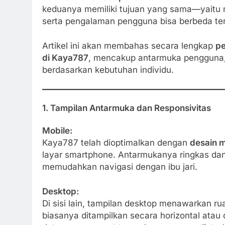
keduanya memiliki tujuan yang sama—yaitu 
serta pengalaman pengguna bisa berbeda te
Artikel ini akan membahas secara lengkap
pe
di Kaya787
, mencakup antarmuka pengguna,
berdasarkan kebutuhan individu.
1.
Tampilan Antarmuka dan Responsivitas
Mobile:
Kaya787 telah dioptimalkan dengan
desain m
layar smartphone. Antarmukanya ringkas dan
memudahkan navigasi dengan ibu jari.
Desktop:
Di sisi lain, tampilan desktop menawarkan rua
biasanya ditampilkan secara horizontal at