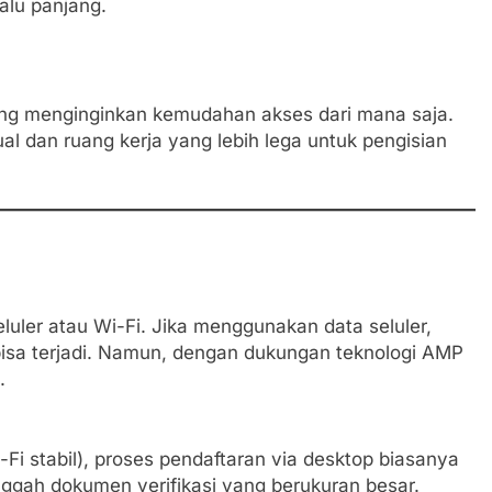
alu panjang.
ng menginginkan kemudahan akses dari mana saja.
 dan ruang kerja yang lebih lega untuk pengisian
luler atau Wi-Fi. Jika menggunakan data seluler,
isa terjadi. Namun, dengan dukungan teknologi AMP
.
-Fi stabil), proses pendaftaran via desktop biasanya
nggah dokumen verifikasi yang berukuran besar.