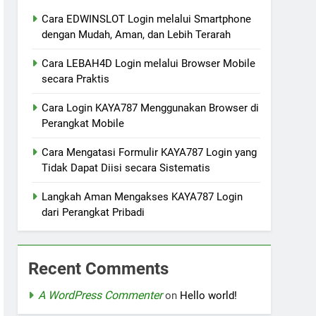
Cara EDWINSLOT Login melalui Smartphone
dengan Mudah, Aman, dan Lebih Terarah
Cara LEBAH4D Login melalui Browser Mobile
secara Praktis
Cara Login KAYA787 Menggunakan Browser di
Perangkat Mobile
Cara Mengatasi Formulir KAYA787 Login yang
Tidak Dapat Diisi secara Sistematis
Langkah Aman Mengakses KAYA787 Login
dari Perangkat Pribadi
Recent Comments
A WordPress Commenter
on
Hello world!