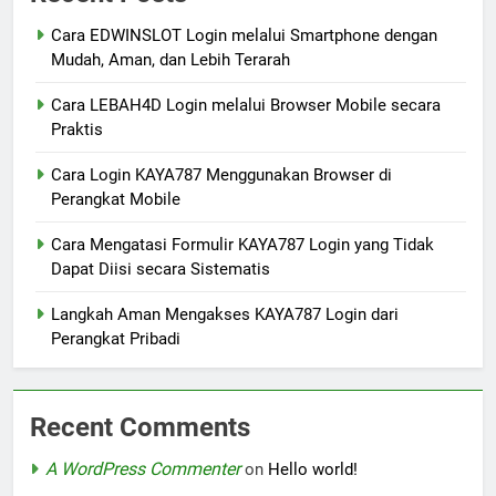
Cara EDWINSLOT Login melalui Smartphone dengan
Mudah, Aman, dan Lebih Terarah
Cara LEBAH4D Login melalui Browser Mobile secara
Praktis
Cara Login KAYA787 Menggunakan Browser di
Perangkat Mobile
Cara Mengatasi Formulir KAYA787 Login yang Tidak
Dapat Diisi secara Sistematis
Langkah Aman Mengakses KAYA787 Login dari
Perangkat Pribadi
Recent Comments
A WordPress Commenter
on
Hello world!