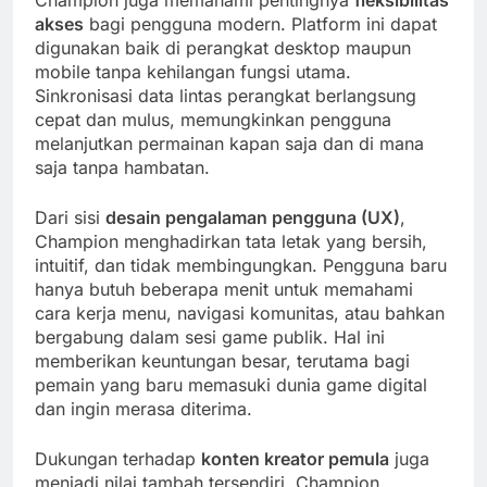
Champion juga memahami pentingnya
fleksibilitas
akses
bagi pengguna modern. Platform ini dapat
digunakan baik di perangkat desktop maupun
mobile tanpa kehilangan fungsi utama.
Sinkronisasi data lintas perangkat berlangsung
cepat dan mulus, memungkinkan pengguna
melanjutkan permainan kapan saja dan di mana
saja tanpa hambatan.
Dari sisi
desain pengalaman pengguna (UX)
,
Champion menghadirkan tata letak yang bersih,
intuitif, dan tidak membingungkan. Pengguna baru
hanya butuh beberapa menit untuk memahami
cara kerja menu, navigasi komunitas, atau bahkan
bergabung dalam sesi game publik. Hal ini
memberikan keuntungan besar, terutama bagi
pemain yang baru memasuki dunia game digital
dan ingin merasa diterima.
Dukungan terhadap
konten kreator pemula
juga
menjadi nilai tambah tersendiri. Champion