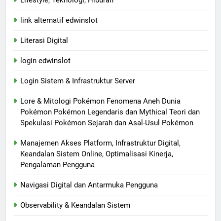
Lifestyle, Teknologi, Hiburan
link alternatif edwinslot
Literasi Digital
login edwinslot
Login Sistem & Infrastruktur Server
Lore & Mitologi Pokémon Fenomena Aneh Dunia
Pokémon Pokémon Legendaris dan Mythical Teori dan
Spekulasi Pokémon Sejarah dan Asal-Usul Pokémon
Manajemen Akses Platform, Infrastruktur Digital,
Keandalan Sistem Online, Optimalisasi Kinerja,
Pengalaman Pengguna
Navigasi Digital dan Antarmuka Pengguna
Observability & Keandalan Sistem