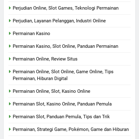
Perjudian Online, Slot Games, Teknologi Permainan
Perjudian, Layanan Pelanggan, Industri Online
Permainan Kasino
Permainan Kasino, Slot Online, Panduan Permainan
Permainan Online, Review Situs
Permainan Online, Slot Online, Game Online, Tips
Permainan, Hiburan Digital
Permainan Online, Slot, Kasino Online
Permainan Slot, Kasino Online, Panduan Pemula
Permainan Slot, Panduan Pemula, Tips dan Trik
Permainan, Strategi Game, Pokémon, Game dan Hiburan