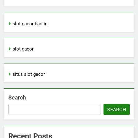
slot gacor hari ini
slot gacor
situs slot gacor
Search
SEARCH
Recent Posts