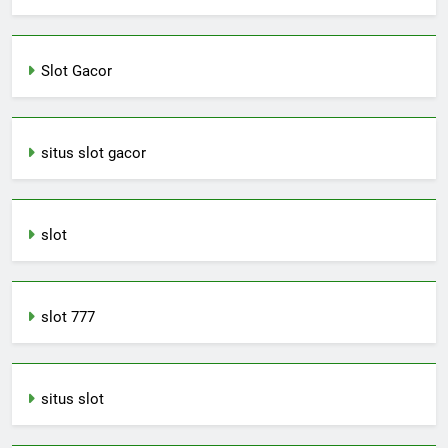
Slot Gacor
situs slot gacor
slot
slot 777
situs slot