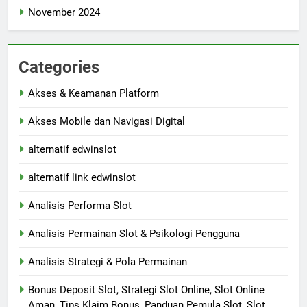
November 2024
Categories
Akses & Keamanan Platform
Akses Mobile dan Navigasi Digital
alternatif edwinslot
alternatif link edwinslot
Analisis Performa Slot
Analisis Permainan Slot & Psikologi Pengguna
Analisis Strategi & Pola Permainan
Bonus Deposit Slot, Strategi Slot Online, Slot Online
Aman, Tips Klaim Bonus, Panduan Pemula Slot, Slot