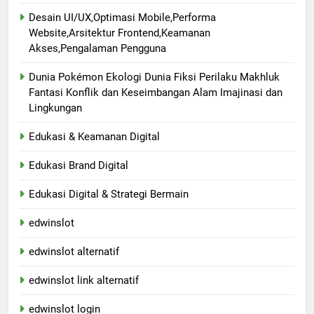
Desain UI/UX,Optimasi Mobile,Performa
Website,Arsitektur Frontend,Keamanan
Akses,Pengalaman Pengguna
Dunia Pokémon Ekologi Dunia Fiksi Perilaku Makhluk
Fantasi Konflik dan Keseimbangan Alam Imajinasi dan
Lingkungan
Edukasi & Keamanan Digital
Edukasi Brand Digital
Edukasi Digital & Strategi Bermain
edwinslot
edwinslot alternatif
edwinslot link alternatif
edwinslot login