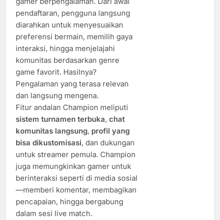
gamer berpengalaman. Dari awal
pendaftaran, pengguna langsung
diarahkan untuk menyesuaikan
preferensi bermain, memilih gaya
interaksi, hingga menjelajahi
komunitas berdasarkan genre
game favorit. Hasilnya?
Pengalaman yang terasa relevan
dan langsung mengena.
Fitur andalan Champion meliputi
sistem turnamen terbuka
,
chat
komunitas langsung
,
profil yang
bisa dikustomisasi
, dan dukungan
untuk streamer pemula. Champion
juga memungkinkan gamer untuk
berinteraksi seperti di media sosial
—memberi komentar, membagikan
pencapaian, hingga bergabung
dalam sesi live match.