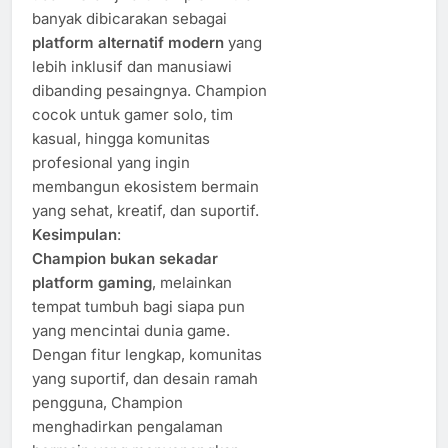
banyak dibicarakan sebagai
platform alternatif modern
yang
lebih inklusif dan manusiawi
dibanding pesaingnya. Champion
cocok untuk gamer solo, tim
kasual, hingga komunitas
profesional yang ingin
membangun ekosistem bermain
yang sehat, kreatif, dan suportif.
Kesimpulan
:
Champion bukan sekadar
platform gaming
, melainkan
tempat tumbuh bagi siapa pun
yang mencintai dunia game.
Dengan fitur lengkap, komunitas
yang suportif, dan desain ramah
pengguna, Champion
menghadirkan pengalaman