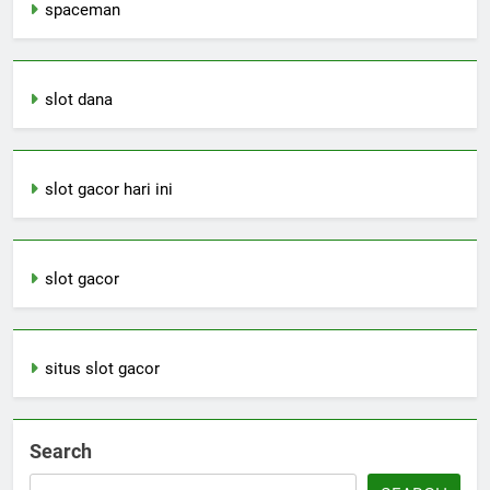
spaceman
slot dana
slot gacor hari ini
slot gacor
situs slot gacor
Search