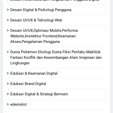
Desain Digital & Psikologi Pengguna
Desain UI/UX & Teknologi Web
Desain UI/UX,Optimasi Mobile,Performa
Website,Arsitektur Frontend,Keamanan
Akses,Pengalaman Pengguna
Dunia Pokémon Ekologi Dunia Fiksi Perilaku Makhluk
Fantasi Konflik dan Keseimbangan Alam Imajinasi dan
Lingkungan
Edukasi & Keamanan Digital
Edukasi Brand Digital
Edukasi Digital & Strategi Bermain
edwinslot