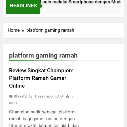
ra EDWINSLOT Login melalui Smartphone dengan Mudah, Ama
HEADLINES
Weeks Ago
Home
platform gaming ramah
platform gaming ramah
Review Singkat Champion:
Platform Ramah Gamer
Online
8faaaf2
1 year ago
0
5
mins
Champion hadir sebagai platform
ramah bagi gamer online dengan
fitur interaktif, komunitas aktif, dan