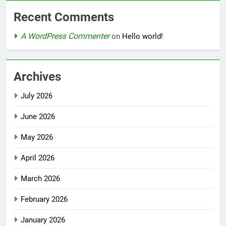
Recent Comments
A WordPress Commenter
on
Hello world!
Archives
July 2026
June 2026
May 2026
April 2026
March 2026
February 2026
January 2026