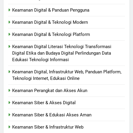
Keamanan Digital & Panduan Pengguna
Keamanan Digital & Teknologi Modern
Keamanan Digital & Teknologi Platform
Keamanan Digital Literasi Teknologi Transformasi
Digital Etika dan Budaya Digital Perlindungan Data
Edukasi Teknologi Informasi
Keamanan Digital, Infrastruktur Web, Panduan Platform,
Teknologi Internet, Edukasi Online
Keamanan Perangkat dan Akses Akun
Keamanan Siber & Akses Digital
Keamanan Siber & Edukasi Akses Aman
Keamanan Siber & Infrastruktur Web