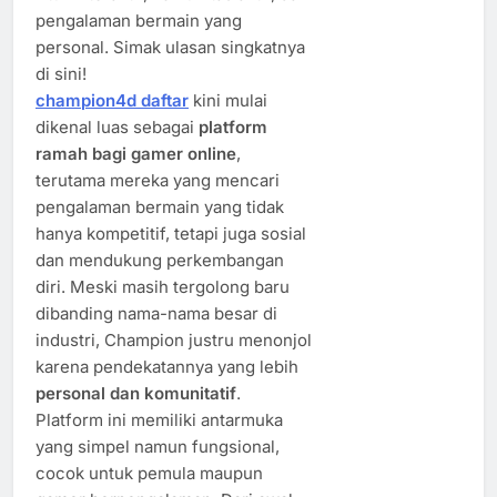
pengalaman bermain yang
personal. Simak ulasan singkatnya
di sini!
champion4d daftar
kini mulai
dikenal luas sebagai
platform
ramah bagi gamer online
,
terutama mereka yang mencari
pengalaman bermain yang tidak
hanya kompetitif, tetapi juga sosial
dan mendukung perkembangan
diri. Meski masih tergolong baru
dibanding nama-nama besar di
industri, Champion justru menonjol
karena pendekatannya yang lebih
personal dan komunitatif
.
Platform ini memiliki antarmuka
yang simpel namun fungsional,
cocok untuk pemula maupun