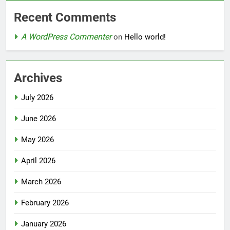
Recent Comments
A WordPress Commenter
on
Hello world!
Archives
July 2026
June 2026
May 2026
April 2026
March 2026
February 2026
January 2026