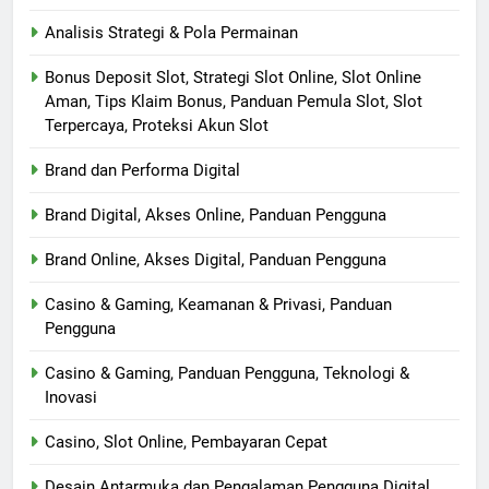
Analisis Strategi & Pola Permainan
Bonus Deposit Slot, Strategi Slot Online, Slot Online
Aman, Tips Klaim Bonus, Panduan Pemula Slot, Slot
Terpercaya, Proteksi Akun Slot
Brand dan Performa Digital
Brand Digital, Akses Online, Panduan Pengguna
Brand Online, Akses Digital, Panduan Pengguna
Casino & Gaming, Keamanan & Privasi, Panduan
Pengguna
Casino & Gaming, Panduan Pengguna, Teknologi &
Inovasi
Casino, Slot Online, Pembayaran Cepat
Desain Antarmuka dan Pengalaman Pengguna Digital