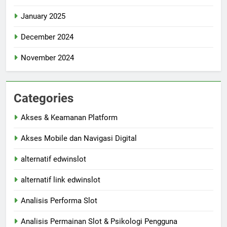
January 2025
December 2024
November 2024
Categories
Akses & Keamanan Platform
Akses Mobile dan Navigasi Digital
alternatif edwinslot
alternatif link edwinslot
Analisis Performa Slot
Analisis Permainan Slot & Psikologi Pengguna