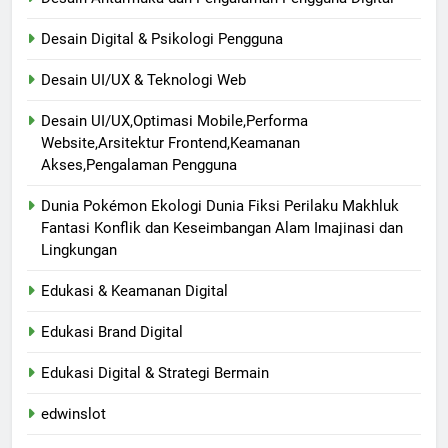
Desain Digital & Psikologi Pengguna
Desain UI/UX & Teknologi Web
Desain UI/UX,Optimasi Mobile,Performa
Website,Arsitektur Frontend,Keamanan
Akses,Pengalaman Pengguna
Dunia Pokémon Ekologi Dunia Fiksi Perilaku Makhluk
Fantasi Konflik dan Keseimbangan Alam Imajinasi dan
Lingkungan
Edukasi & Keamanan Digital
Edukasi Brand Digital
Edukasi Digital & Strategi Bermain
edwinslot