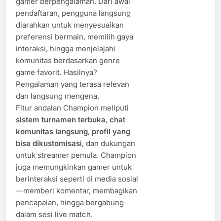
gamer berpengalaman. Dari awal
pendaftaran, pengguna langsung
diarahkan untuk menyesuaikan
preferensi bermain, memilih gaya
interaksi, hingga menjelajahi
komunitas berdasarkan genre
game favorit. Hasilnya?
Pengalaman yang terasa relevan
dan langsung mengena.
Fitur andalan Champion meliputi
sistem turnamen terbuka
,
chat
komunitas langsung
,
profil yang
bisa dikustomisasi
, dan dukungan
untuk streamer pemula. Champion
juga memungkinkan gamer untuk
berinteraksi seperti di media sosial
—memberi komentar, membagikan
pencapaian, hingga bergabung
dalam sesi live match.