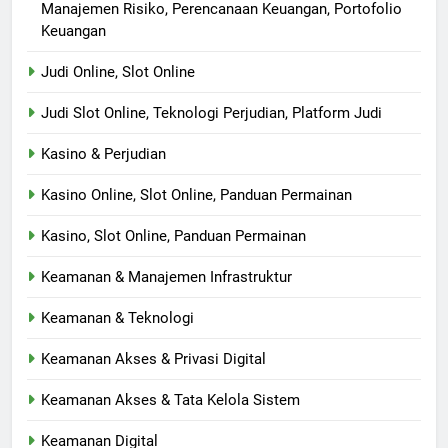
Manajemen Risiko, Perencanaan Keuangan, Portofolio
Keuangan
Judi Online, Slot Online
Judi Slot Online, Teknologi Perjudian, Platform Judi
Kasino & Perjudian
Kasino Online, Slot Online, Panduan Permainan
Kasino, Slot Online, Panduan Permainan
Keamanan & Manajemen Infrastruktur
Keamanan & Teknologi
Keamanan Akses & Privasi Digital
Keamanan Akses & Tata Kelola Sistem
Keamanan Digital