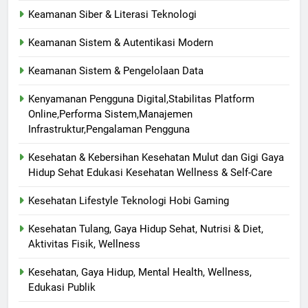
Keamanan Siber & Literasi Teknologi
Keamanan Sistem & Autentikasi Modern
Keamanan Sistem & Pengelolaan Data
Kenyamanan Pengguna Digital,Stabilitas Platform
Online,Performa Sistem,Manajemen
Infrastruktur,Pengalaman Pengguna
Kesehatan & Kebersihan Kesehatan Mulut dan Gigi Gaya
Hidup Sehat Edukasi Kesehatan Wellness & Self-Care
Kesehatan Lifestyle Teknologi Hobi Gaming
Kesehatan Tulang, Gaya Hidup Sehat, Nutrisi & Diet,
Aktivitas Fisik, Wellness
Kesehatan, Gaya Hidup, Mental Health, Wellness,
Edukasi Publik