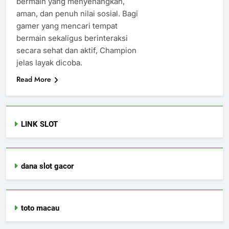
bermain yang menyenangkan,
aman, dan penuh nilai sosial. Bagi
gamer yang mencari tempat
bermain sekaligus berinteraksi
secara sehat dan aktif, Champion
jelas layak dicoba.
Read More
LINK SLOT
dana slot gacor
toto macau