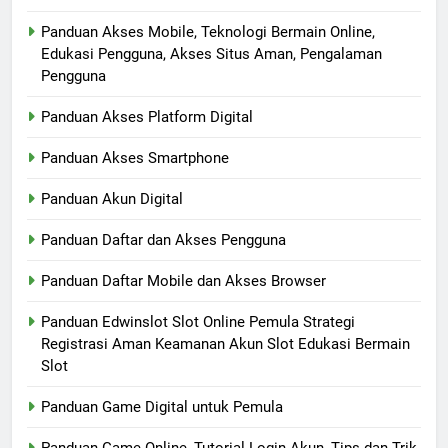
Panduan Akses Mobile, Teknologi Bermain Online,
Edukasi Pengguna, Akses Situs Aman, Pengalaman
Pengguna
Panduan Akses Platform Digital
Panduan Akses Smartphone
Panduan Akun Digital
Panduan Daftar dan Akses Pengguna
Panduan Daftar Mobile dan Akses Browser
Panduan Edwinslot Slot Online Pemula Strategi
Registrasi Aman Keamanan Akun Slot Edukasi Bermain
Slot
Panduan Game Digital untuk Pemula