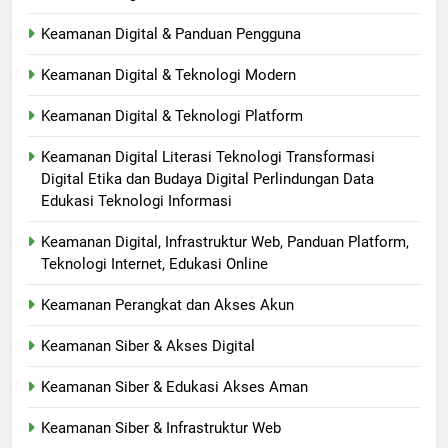
Keamanan Digital & Panduan Pengguna
Keamanan Digital & Teknologi Modern
Keamanan Digital & Teknologi Platform
Keamanan Digital Literasi Teknologi Transformasi
Digital Etika dan Budaya Digital Perlindungan Data
Edukasi Teknologi Informasi
Keamanan Digital, Infrastruktur Web, Panduan Platform,
Teknologi Internet, Edukasi Online
Keamanan Perangkat dan Akses Akun
Keamanan Siber & Akses Digital
Keamanan Siber & Edukasi Akses Aman
Keamanan Siber & Infrastruktur Web