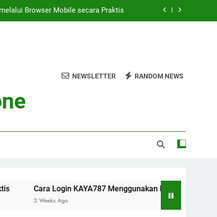
elalui Browser Mobile secara Praktis
gunakan Browser di Perangkat Mobile
g Tidak Dapat Diisi secara Sistematis
ngan Mudah, Aman, dan Lebih Terarah
NEWSLETTER
RANDOM NEWS
one
elalui Browser Mobile secara Praktis
gunakan Browser di Perangkat Mobile
g Tidak Dapat Diisi secara Sistematis
ra Login KAYA787 Menggunakan Browser di Perangkat Mobile
eeks Ago