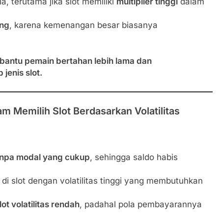
ia, terutama jika slot memiliki
multiplier tinggi
dalam
ang
, karena kemenangan besar biasanya
bantu pemain bertahan lebih lama dan
enis slot.
am Memilih Slot Berdasarkan Volatilitas
 tanpa modal yang cukup
, sehingga saldo habis
 di slot dengan volatilitas tinggi yang membutuhkan
t volatilitas rendah
, padahal pola pembayarannya