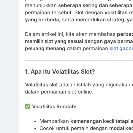
menunjukkan
seberapa sering dan seberapa
permainan tersebut. Slot dengan
volatilitas 
yang berbeda
, serta
memerlukan strategi y
Dalam artikel ini, kita akan membahas
perbed
memilih slot yang sesuai dengan gaya berm
peluang menang
dalam permainan
slot gaco
1. Apa Itu Volatilitas Slot?
Volatilitas slot
adalah istilah yang digunaka
dalam permainan slot online.
Volatilitas Rendah:
Memberikan
kemenangan kecil tetapi 
Cocok untuk pemain dengan
modal kec