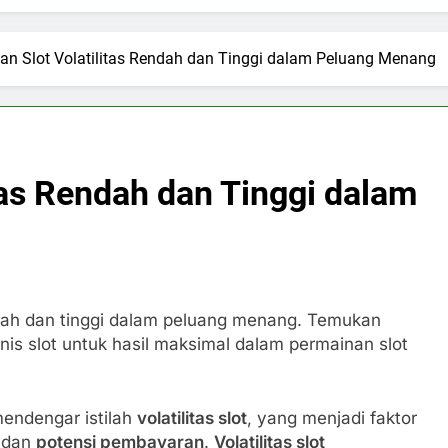
an Slot Volatilitas Rendah dan Tinggi dalam Peluang Menang
tas Rendah dan Tinggi dalam
rendah dan tinggi dalam peluang menang. Temukan
nis slot untuk hasil maksimal dalam permainan slot
mendengar istilah
volatilitas slot
, yang menjadi faktor
dan
potensi pembayaran
.
Volatilitas slot