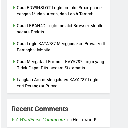
Cara EDWINSLOT Login melalui Smartphone
dengan Mudah, Aman, dan Lebih Terarah
Cara LEBAH4D Login melalui Browser Mobile
secara Praktis
Cara Login KAYA787 Menggunakan Browser di
Perangkat Mobile
Cara Mengatasi Formulir KAYA787 Login yang
Tidak Dapat Diisi secara Sistematis
Langkah Aman Mengakses KAYA787 Login
dari Perangkat Pribadi
Recent Comments
A WordPress Commenter
on
Hello world!