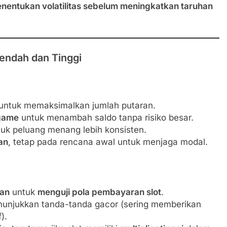
menentukan volatilitas sebelum meningkatkan taruhan
 Rendah dan Tinggi
untuk memaksimalkan jumlah putaran.
 game
untuk menambah saldo tanpa risiko besar.
uk peluang menang lebih konsisten.
an
, tetap pada rencana awal untuk menjaga modal.
nan
untuk
menguji pola pembayaran slot
.
nunjukkan tanda-tanda gacor (sering memberikan
).