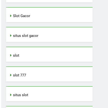
Slot Gacor
situs slot gacor
slot
slot 777
situs slot