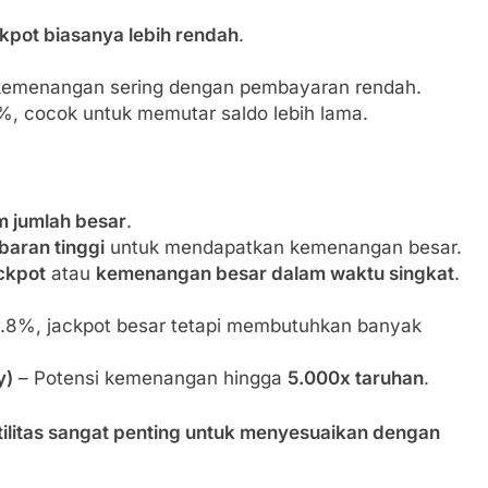
kpot biasanya lebih rendah
.
kemenangan sering dengan pembayaran rendah.
, cocok untuk memutar saldo lebih lama.
am jumlah besar
.
baran tinggi
untuk mendapatkan kemenangan besar.
ckpot
atau
kemenangan besar dalam waktu singkat
.
.8%, jackpot besar tetapi membutuhkan banyak
y)
– Potensi kemenangan hingga
5.000x taruhan
.
tilitas sangat penting untuk menyesuaikan dengan