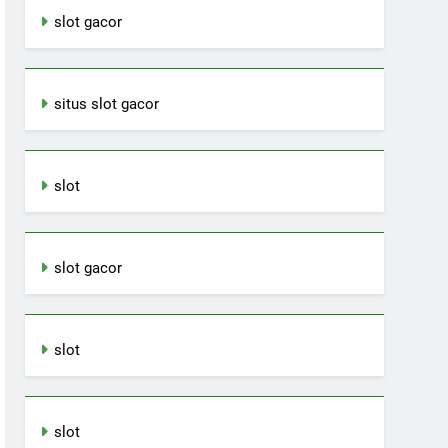
slot gacor
situs slot gacor
slot
slot gacor
slot
slot