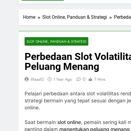
Home
Slot Online, Panduan & Strategi
Perbeda
SLOT ONLINE, PANDUAN & STRATEGI
Perbedaan Slot Volatili
Peluang Menang
0
8faaaf2
1 Year Ago
7 Mins
Pelajari perbedaan antara slot volatilitas 
strategi bermain yang tepat sesuai dengan je
online.
Saat bermain
slot online
, pemain sering kali 
penting dalam
menentukan peluang menang