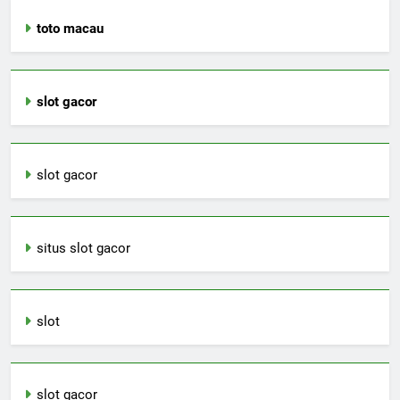
toto macau
slot gacor
slot gacor
situs slot gacor
slot
slot gacor