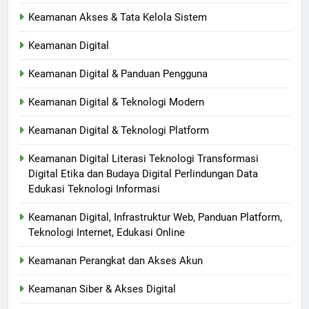
Keamanan Akses & Tata Kelola Sistem
Keamanan Digital
Keamanan Digital & Panduan Pengguna
Keamanan Digital & Teknologi Modern
Keamanan Digital & Teknologi Platform
Keamanan Digital Literasi Teknologi Transformasi
Digital Etika dan Budaya Digital Perlindungan Data
Edukasi Teknologi Informasi
Keamanan Digital, Infrastruktur Web, Panduan Platform,
Teknologi Internet, Edukasi Online
Keamanan Perangkat dan Akses Akun
Keamanan Siber & Akses Digital