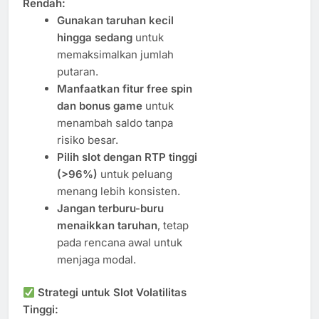
Rendah:
Gunakan taruhan kecil
hingga sedang
untuk
memaksimalkan jumlah
putaran.
Manfaatkan fitur free spin
dan bonus game
untuk
menambah saldo tanpa
risiko besar.
Pilih slot dengan RTP tinggi
(>96%)
untuk peluang
menang lebih konsisten.
Jangan terburu-buru
menaikkan taruhan
, tetap
pada rencana awal untuk
menjaga modal.
Strategi untuk Slot Volatilitas
Tinggi: