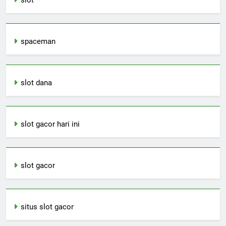
spaceman
slot dana
slot gacor hari ini
slot gacor
situs slot gacor