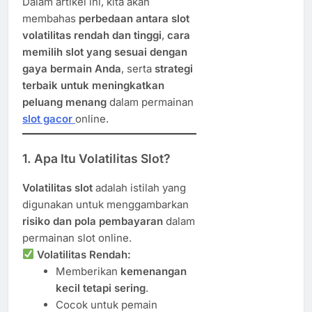
Dalam artikel ini, kita akan
membahas
perbedaan antara slot
volatilitas rendah dan tinggi
,
cara
memilih slot yang sesuai dengan
gaya bermain Anda
, serta
strategi
terbaik untuk meningkatkan
peluang menang
dalam permainan
slot gacor
online.
1. Apa Itu Volatilitas Slot?
Volatilitas slot
adalah istilah yang
digunakan untuk menggambarkan
risiko dan pola pembayaran
dalam
permainan slot online.
Volatilitas Rendah:
Memberikan
kemenangan
kecil tetapi sering
.
Cocok untuk pemain