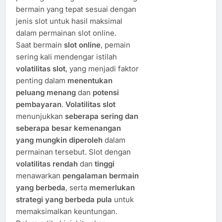
bermain yang tepat sesuai dengan
jenis slot untuk hasil maksimal
dalam permainan slot online.
Saat bermain
slot online
, pemain
sering kali mendengar istilah
volatilitas slot
, yang menjadi faktor
penting dalam
menentukan
peluang menang
dan
potensi
pembayaran
.
Volatilitas slot
menunjukkan
seberapa sering dan
seberapa besar kemenangan
yang mungkin diperoleh
dalam
permainan tersebut. Slot dengan
volatilitas rendah
dan
tinggi
menawarkan
pengalaman bermain
yang berbeda
, serta
memerlukan
strategi yang berbeda pula
untuk
memaksimalkan keuntungan.