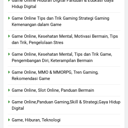
Game Online Hiburan Digital Panduan & Edukasi Gaya
Hidup Digital
Game Online Tips dan Trik Gaming Strategi Gaming
Kemenangan dalam Game
Game Online, Kesehatan Mental, Motivasi Bermain, Tips
dan Trik, Pengelolaan Stres
Game Online, Kesehatan Mental, Tips dan Trik Game,
Pengembangan Diri, Keterampilan Bermain
Game Online, MMO & MMORPG, Tren Gaming,
Rekomendasi Game
Game Online, Slot Online, Panduan Bermain
Game Online,Panduan Gaming,Skill & Strategi,Gaya Hidup
Digital
Game, Hiburan, Teknologi