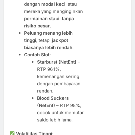
dengan
modal kecil
atau
mereka yang menginginkan
permainan stabil tanpa
risiko besar
.
Peluang menang lebih
tinggi
, tetapi
jackpot
biasanya lebih rendah
.
Contoh Slot:
Starburst (NetEnt)
–
RTP 96.1%,
kemenangan sering
dengan pembayaran
rendah.
Blood Suckers
(NetEnt)
– RTP 98%,
cocok untuk memutar
saldo lebih lama.
Volatilitas Tinggi: