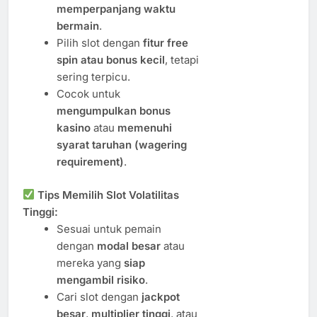
memperpanjang waktu
bermain
.
Pilih slot dengan
fitur free
spin atau bonus kecil
, tetapi
sering terpicu.
Cocok untuk
mengumpulkan bonus
kasino
atau
memenuhi
syarat taruhan (wagering
requirement)
.
Tips Memilih Slot Volatilitas
Tinggi:
Sesuai untuk pemain
dengan
modal besar
atau
mereka yang
siap
mengambil risiko
.
Cari slot dengan
jackpot
besar
,
multiplier tinggi
, atau