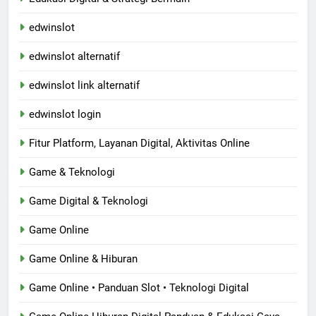
edwinslot
edwinslot alternatif
edwinslot link alternatif
edwinslot login
Fitur Platform, Layanan Digital, Aktivitas Online
Game & Teknologi
Game Digital & Teknologi
Game Online
Game Online & Hiburan
Game Online • Panduan Slot • Teknologi Digital