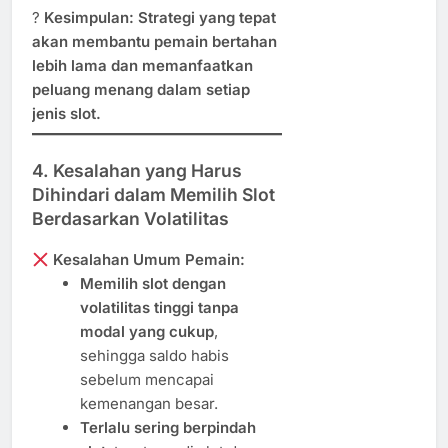
?
Kesimpulan:
Strategi yang tepat
akan membantu pemain bertahan
lebih lama dan memanfaatkan
peluang menang dalam setiap
jenis slot.
4. Kesalahan yang Harus
Dihindari dalam Memilih Slot
Berdasarkan Volatilitas
Kesalahan Umum Pemain:
Memilih slot dengan
volatilitas tinggi tanpa
modal yang cukup
,
sehingga saldo habis
sebelum mencapai
kemenangan besar.
Terlalu sering berpindah