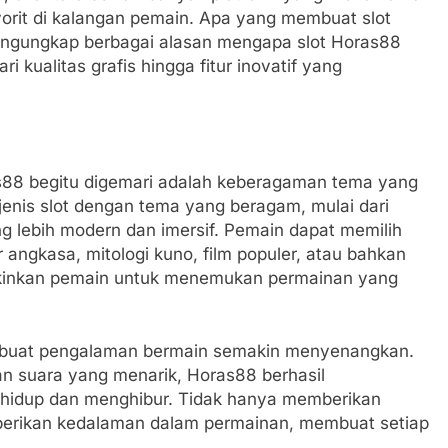
vorit di kalangan pemain. Apa yang membuat slot
mengungkap berbagai alasan mengapa slot Horas88
i kualitas grafis hingga fitur inovatif yang
s88 begitu digemari adalah keberagaman tema yang
enis slot dengan tema yang beragam, mulai dari
g lebih modern dan imersif. Pemain dapat memilih
ar angkasa, mitologi kuno, film populer, atau bahkan
ngkinkan pemain untuk menemukan permainan yang
mbuat pengalaman bermain semakin menyenangkan.
n suara yang menarik, Horas88 berhasil
 hidup dan menghibur. Tidak hanya memberikan
berikan kedalaman dalam permainan, membuat setiap