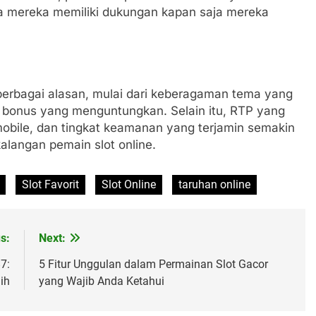
a mereka memiliki dukungan kapan saja mereka
berbagai alasan, mulai dari keberagaman tema yang
tur bonus yang menguntungkan. Selain itu, RTP yang
mobile, dan tingkat keamanan yang terjamin semakin
alangan pemain slot online.
Slot Favorit
Slot Online
taruhan online
s:
Next:
7:
5 Fitur Unggulan dalam Permainan Slot Gacor
ih
yang Wajib Anda Ketahui