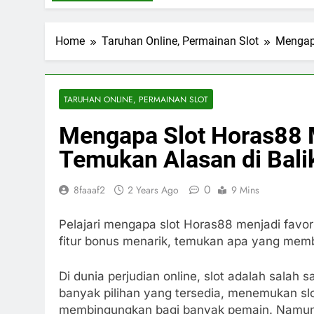
Home
Taruhan Online, Permainan Slot
Mengapa
TARUHAN ONLINE, PERMAINAN SLOT
Mengapa Slot Horas88 
Temukan Alasan di Bali
0
8faaaf2
2 Years Ago
9 Mins
Pelajari mengapa slot Horas88 menjadi favori
fitur bonus menarik, temukan apa yang membua
Di dunia perjudian online, slot adalah salah
banyak pilihan yang tersedia, menemukan slo
membingungkan bagi banyak pemain. Namun,