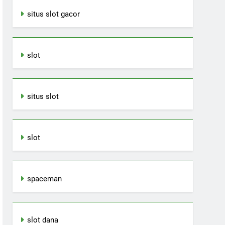
situs slot gacor
slot
situs slot
slot
spaceman
slot dana