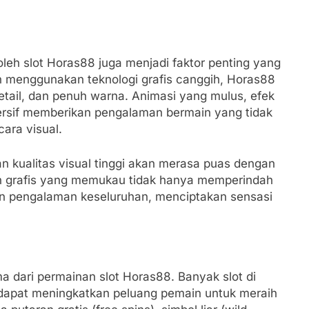
oleh slot Horas88 juga menjadi faktor penting yang
menggunakan teknologi grafis canggih, Horas88
etail, dan penuh warna. Animasi yang mulus, efek
mersif memberikan pengalaman bermain yang tidak
ara visual.
 kualitas visual tinggi akan merasa puas dengan
gan grafis yang memukau tidak hanya memperindah
an pengalaman keseluruhan, menciptakan sensasi
.
ma dari permainan slot Horas88. Banyak slot di
 dapat meningkatkan peluang pemain untuk meraih