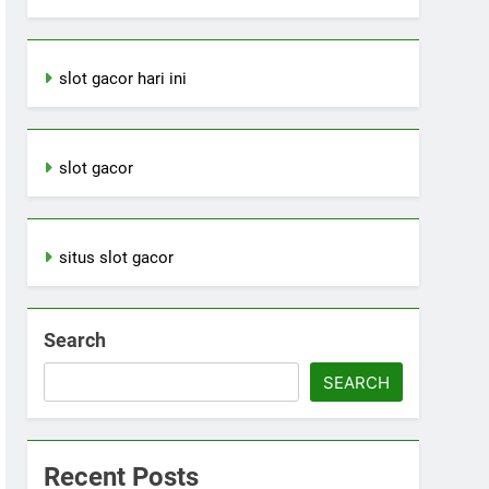
slot gacor hari ini
slot gacor
situs slot gacor
Search
SEARCH
Recent Posts