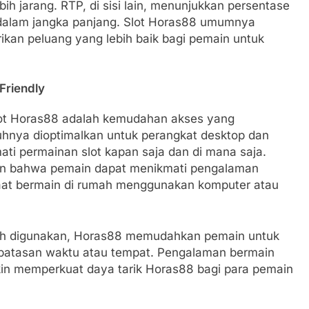
h jarang. RTP, di sisi lain, menunjukkan persentase
dalam jangka panjang. Slot Horas88 umumnya
kan peluang yang lebih baik bagi pemain untuk
Friendly
slot Horas88 adalah kemudahan akses yang
nuhnya dioptimalkan untuk perangkat desktop dan
i permainan slot kapan saja dan di mana saja.
an bahwa pemain dapat menikmati pengalaman
aat bermain di rumah menggunakan komputer atau
dah digunakan, Horas88 memudahkan pemain untuk
batasan waktu atau tempat. Pengalaman bermain
kin memperkuat daya tarik Horas88 bagi para pemain