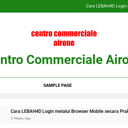
Cara LEBAH4D Login m
Cara Login KAYA787 Meng
Cara Mengatasi Formulir KAYA787 Login yan
Cara EDWINSLOT Login melalui Smartphone de
ntro Commerciale Air
Cara LEBAH4D Login m
Cara Login KAYA787 Meng
Cara Mengatasi Formulir KAYA787 Login yan
SAMPLE PAGE
EBAH4D Login melalui Browser Mobile secara Praktis
Ca
Ago
2 