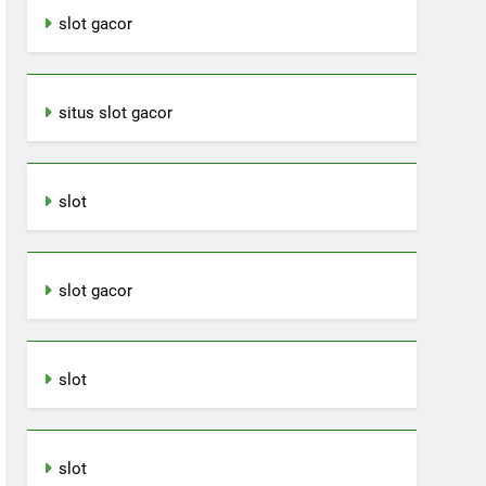
slot gacor
situs slot gacor
slot
slot gacor
slot
slot